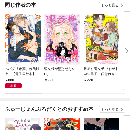
OMI
同じ作者の本
もっと見る
スパダリ未満、彼氏以
聖女様が堕とせない！
限界社畜女子ですが中
コミッ
上。【電子単行本】
(1)
学生男子に餌付けされ
てます(1)
880
220
220
4
新着
ふゅーじょんぷろだくとのおすすめ本
もっと見る