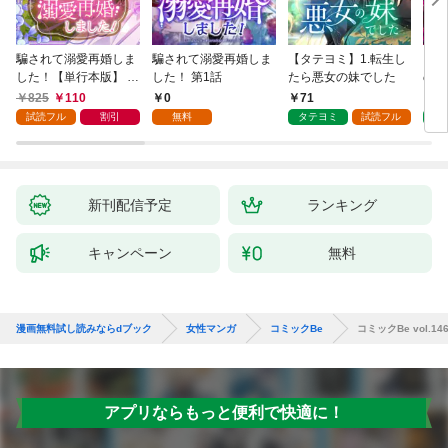
騙されて溺愛再婚しま
騙されて溺愛再婚しま
【タテヨミ】1.転生し
【タ
した！【単行本版】 1
した！ 第1話
たら悪女の妹でした
の私
巻
825
110
0
71
7
試読フル
割引
無料
タテヨミ
試読フル
タ
新刊配信予定
ランキング
キャンペーン
無料
漫画無料試し読みならdブック
女性マンガ
コミックBe
コミックBe vol.14
アプリならもっと便利で快適に！