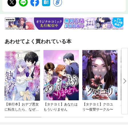
あわせてよく買われている本
【単行本】おデブ悪女
【タテヨミ】あなたは
【タテヨミ】クロユ
バッ
に転生したら、なぜか
もういりません
リ〜復讐サークル〜
ロイ
ラスボス王子様に執着
今世
されています
りが
てく