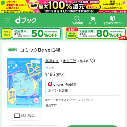
作品検索
カート
はじめての方へ
コミックBe vol.146
最新刊
高津あき
永井三郎
他4名
マンガ
495
(税込)
4
pt
獲得
ポイント詳細
dカード利用でさらにポイント+2%
返品不可
試し読み