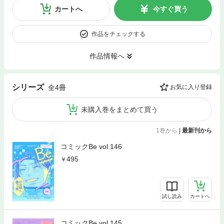
カートへ
今すぐ買う
作品をチェックする
作品情報へ
シリーズ
全4冊
お気に入り登録
未購入巻をまとめて買う
1巻から
|
最新刊から
コミックBe vol.146
495
試し読み
カートへ
コミックBe vol.145