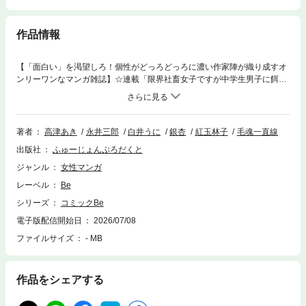
作品情報
【「面白い」を渇望しろ！個性がどっろどっろに濃い作家陣が織り成すオ
ンリーワンなマンガ雑誌】☆連載「限界社畜女子ですが中学生男子に餌付
けされてます」高津あき「深潭回廊」永井 三郎「聖女様が堕とせない！」
白井うに「ばらけいさま」銀杏☆読み切り「死んだお父ちゃんがハムスタ
ーになって帰ってきた話」紅玉 林子「塩味強め」毛魂一直線（※再掲載）
※収録作品は一部、単話版も配信中です。重複購入にご注意ください。
著者
高津あき
永井三郎
白井うに
銀杏
紅玉林子
毛魂一直線
出版社
ふゅーじょんぷろだくと
ジャンル
女性マンガ
レーベル
Be
シリーズ
コミックBe
電子版配信開始日
2026/07/08
ファイルサイズ
- MB
作品をシェアする