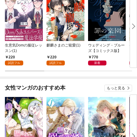
生意気Domの服従レッ
麒麟さまのご寵愛(1)
ウェディング・ブルー
ペッ
スン(1)
ズ【コミックス版】
【コ
220
220
770
8
試読フル
試読フル
新着
女性マンガのおすすめ本
もっと見る