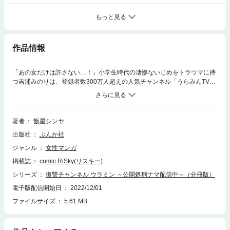
もっと見る
作品情報
「あの女だけは許さない…！」小学生時代の凄惨ないじめをトラウマに持
つ吉浦みのりは、登録者数300万人超えの人気チャンネル「うらみんTV」
で、害悪な人間たちに制裁を与える動画を配信していた。ところがある
日、自分をいじめていた張本人・竹宮京香が現れる。うらみんこと、みの
りはチャンネル視聴者の協力で、彼女を過去の自分と同じ目に遭わせよう
と…？※この作品は「comic RiSky(リスキー) Vol.44」に収録されていま
著者
飯星シンヤ
す。重複購入にご注意ください。
出版社
ぶんか社
ジャンル
女性マンガ
掲載誌
comic RiSky(リスキー)
シリーズ
復讐チャンネル ウラミン ～公開処刑ナマ配信中～（分冊版）
電子版配信開始日
2022/12/01
ファイルサイズ
5.61 MB