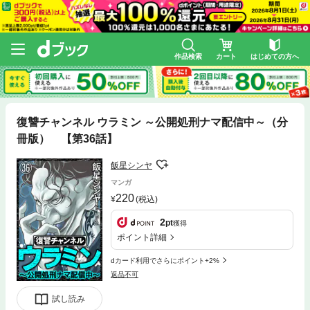
作品検索
カート
はじめての方へ
復讐チャンネル ウラミン ～公開処刑ナマ配信中～（分
冊版） 【第36話】
飯星シンヤ
マンガ
220
(税込)
2
pt
獲得
ポイント詳細
dカード利用でさらにポイント+2%
返品不可
試し読み