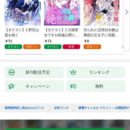
【タテヨミ】1.野茨は
【タテヨミ】1.欠陥聖
売られた辺境伯令嬢は
千鶴
霜を抱く
女ですが絶倫公爵にす
隣国の王太子に溺愛さ
に一
がられています
れる 1
【分
71
71
0
0
家の
タテヨミ
試読フル
タテヨミ
新着
試読フル
新刊配信予定
ランキング
キャンペーン
無料
漫画無料試し読みならdブック
女性マンガ
復讐チャンネル ウラミン ～公開処刑