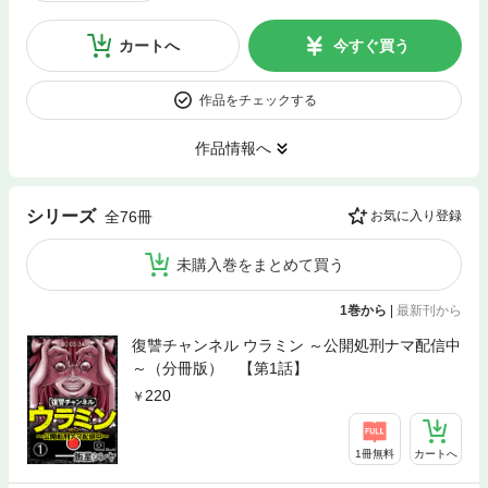
カートへ
今すぐ買う
作品をチェックする
作品情報へ
シリーズ
全76冊
お気に入り登録
未購入巻をまとめて買う
1巻から
|
最新刊から
復讐チャンネル ウラミン ～公開処刑ナマ配信中
～（分冊版） 【第1話】
220
1冊無料
カートへ