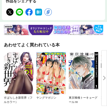
作品をシェアする
あわせてよく買われている本
すばらしき新世界（フ
ヤングマガジン
東京喰種トーキョーグ
東京
ルカラー）
ール:re
ール