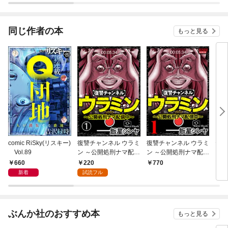
同じ作者の本
もっと見る
comic RiSky(リスキー)
復讐チャンネル ウラミ
復讐チャンネル ウラミ
ヤミ
Vol.89
ン ～公開処刑ナマ配信
ン ～公開処刑ナマ配信
中～（分冊版） 【第
中～
660
220
770
4
1話】
新着
試読フル
ぶんか社のおすすめ本
もっと見る