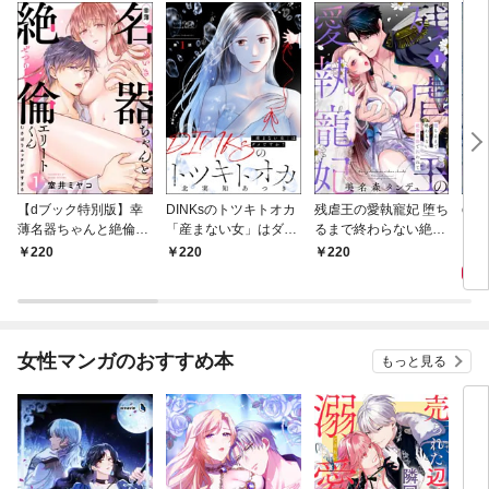
【dブック特別版】幸
DINKsのトツキトオカ
残虐王の愛執寵妃 堕ち
com
薄名器ちゃんと絶倫エ
「産まない女」はダメ
るまで終わらない絶頂
Vol
リートくん むさぼりエ
ですか？（分冊版）
夜伽で囚われて（分冊
6
220
220
220
ッチが甘すぎる（分冊
【第1話】
版） 【第1話】
版） 【第1話】
女性マンガのおすすめ本
もっと見る