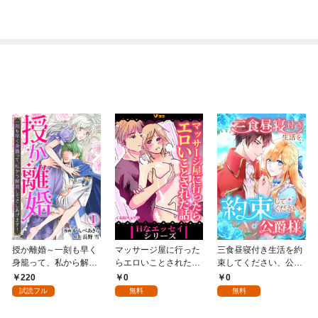
授か離婚～一刻も早く
マッサージ屋に行った
三食昼寝付き生活を約
身籠って、私から解放
らエロいことされた話
束してください、公爵
してさしあげます！1
1
様 1話
220
0
0
試読フル
無料
無料