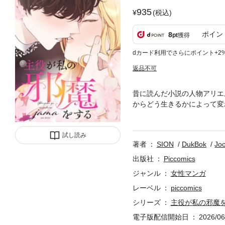
935
(税込)
ポイン
8
pt
獲得
dカード利用でさらにポイント+2
返品不可
昔に読んだ小説の人物アリエ
からどう生きるかによって変
爵以上で年をとっても太らな
ートの命を助けてしまい、順
試し読み
著者
SION
DukBok
Joo
出版社
Piccomics
ジャンル
女性マンガ
レーベル
piccomics
シリーズ
主役が私の邪魔
電子版配信開始日
2026/06