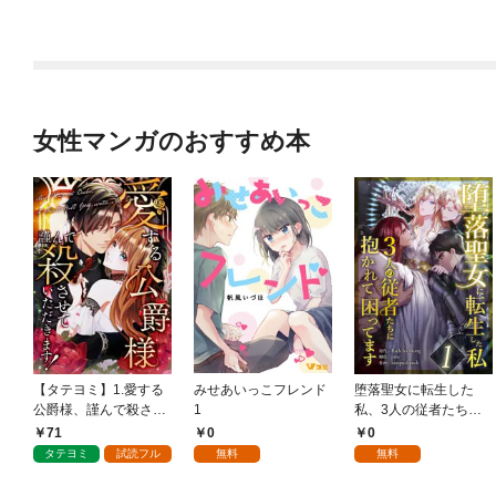
女性マンガのおすすめ本
【タテヨミ】1.愛する
みせあいっこフレンド
堕落聖女に転生した
公爵様、謹んで殺させ
1
私、3人の従者たちに
ていただきます！
抱かれて困ってます 第
71
0
0
1話
タテヨミ
試読フル
無料
無料