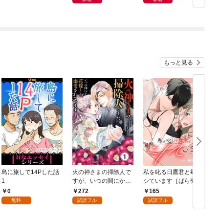
もっと見る
島に旅して14Pした話
火の神さまの掃除人で
私を叱る日鷹君と毎晩
1
すが、いつの間にか花
シています［ばら売
嫁として溺愛されてい
り］ 第1話
0
272
165
ます【単話】（１）
無料
試読フル
試読フル