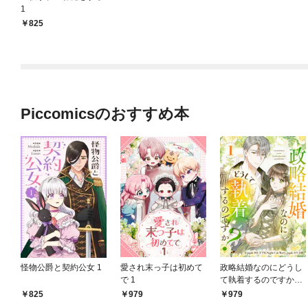
1
825
Piccomicsのおすすめ本
怪物公爵と契約公女 1
愛され末っ子は初めて
政略結婚なのにどうし
で 1
て執着するのですか？
1
825
979
979