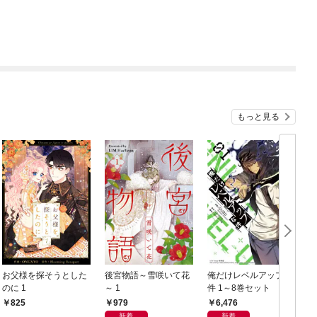
もっと見る
お父様を探そうとした
後宮物語～雪咲いて花
俺だけレベルアップな
のに 1
～ 1
件 1～8巻セット
1
979
6,476
825
新着
新着