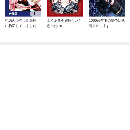
初恋の少年は冷徹騎士
よくある令嬢転生だと
1000歳年下の皇帝に執
に豹変していました
思ったのに
着されてます
【分冊版】