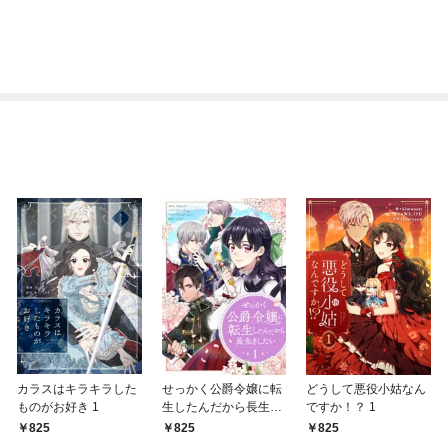
カラスはキラキラした
せっかく公爵令嬢に転
どうして悪役小姑なん
ものがお好き 1
生したんだから長生き
ですか！？ 1
したい 1
825
825
825