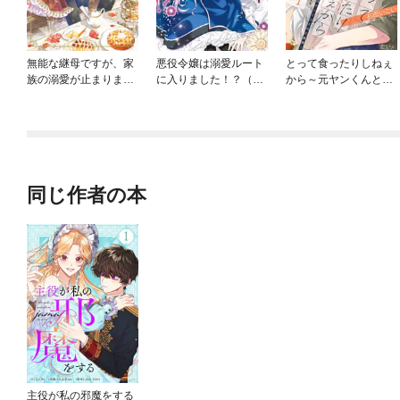
無能な継母ですが、家
悪役令嬢は溺愛ルート
とって食ったりしねぇ
族の溺愛が止まりませ
に入りました！？（コ
から～元ヤンくんとの
ん！
ミック）
恋事情～
同じ作者の本
主役が私の邪魔をする