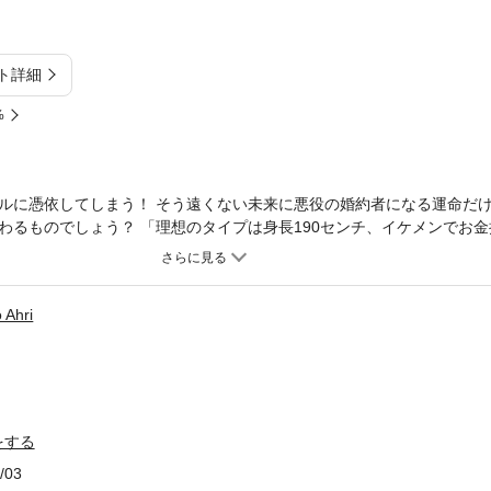
ト詳細
%
ルに憑依してしまう！ そう遠くない未来に悪役の婚約者になる運命だけ
わるものでしょう？ 「理想のタイプは身長190センチ、イケメンでお
い男性！」 ところがどっこい旦那候補を見つける前に主人公である幼
調だった人生計画はその日を境に狂い始めることに！？
 Ahri
をする
/03