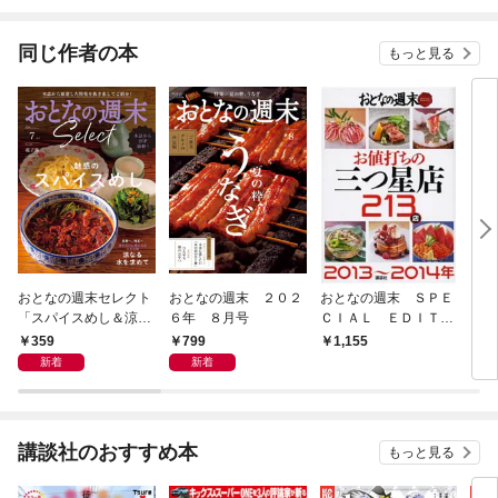
同じ作者の本
もっと見る
おとなの週末セレクト
おとなの週末 ２０２
おとなの週末 ＳＰＥ
おと
「スパイスめし＆涼な
６年 ８月号
ＣＩＡＬ ＥＤＩＴＩ
ＣＩ
る水を求めて」〈２０
ＯＮ お値打ちの三つ
ＯＮ
359
799
1,155
1,
２６年７月号〉
星店２１３店 ２０１
軒 
新着
新着
３～２０１４年
４年
講談社のおすすめ本
もっと見る