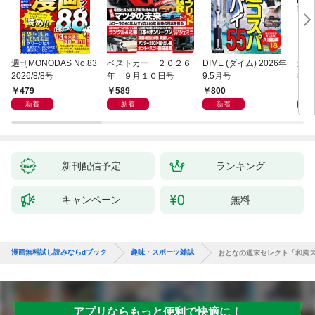
週刊MONODAS No.83
ベストカー ２０２６
DIME (ダイム) 2026年
週刊
2026/8/8号
年 ９月１０日号
9.5月号
8/
479
589
800
5
新着
新着
新着
新刊配信予定
ランキング
キャンペーン
無料
漫画無料試し読みならdブック
趣味・スポーツ雑誌
おとなの週末セレクト「和風
アプリならもっと便利で快適に！