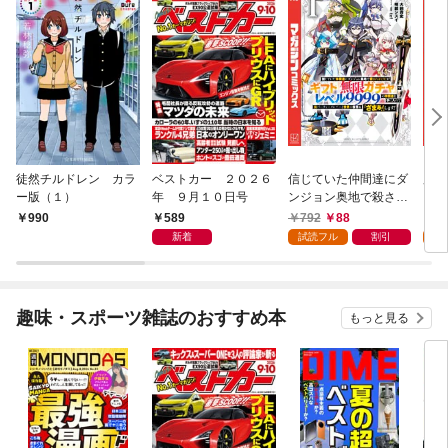
徒然チルドレン カラ
ベストカー ２０２６
信じていた仲間達にダ
魔女
ー版（１）
年 ９月１０日号
ンジョン奥地で殺され
かけたがギフト『無限
589
792
88
7
990
ガチャ』でレベル９９
新着
試読フル
割引
試
９９の仲間達を手に入
れて元パーティーメン
バーと世界に復讐＆
『ざまぁ！』します！
趣味・スポーツ雑誌のおすすめ本
もっと見る
（１）