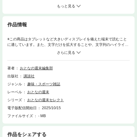
もっと見る
作品情報
※この商品はタブレットなど大きいディスプレイを備えた端末で読むこと
に適しています。また、文字だけを拡大することや、文字列のハイライ
ト、検索、辞書の参照、引用などの機能が使用できません。カルボナーラ
やボロネーゼもいいけれど、たまには日本のエッセンスを取り入れた「和
風スパゲッティ」はいかがですか？たらこや醤油、ダシをベースにした
「傑作」と呼びたくなる逸品たちをご紹介します。実は今、個人オーナー
著者
おとなの週末編集部
の営む個性的なセレクトの書店が続々登場しています。そのコアな視点
出版社
講談社
は、まるで誰かのプライベートな書斎を覗くようでワクワクが止まりませ
ん。知的好奇心がむくむくと湧き上がる、本の泉へ。（全25P）
ジャンル
趣味・スポーツ雑誌
レーベル
おとなの週末
シリーズ
おとなの週末セレクト
電子版配信開始日
2025/10/15
ファイルサイズ
- MB
作品をシェアする