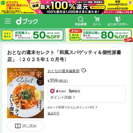
作品検索
カート
はじめての方へ
おとなの週末セレクト「和風スパゲッティ＆個性派書
店」〈２０２５年１０月号〉
おとなの週末編集部
359
(税込)
3
pt
獲得
ポイント詳細
dカード利用でさらにポイント+2%
返品不可
試し読み