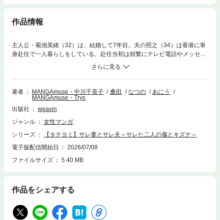
作品情報
主人公・菊池美緒（32）は、結婚して7年目。夫の照之（34）は香港に単
身赴任で一人暮らしをしている。赴任当初は頻繁にテレビ電話やメッセー
ジをくれていたが、最近はめっきり数も減っていて…久々に東京に戻って
きた時に、「私たちそろそろ子供を…」という話をしても、「疲れてるか
ら」と断られて、すっかりレスで、子供どころか、夫婦関係も冷め切って
しまっている。単身赴任中に何かが変わった。久しぶりに出会った大学時
著者
MANGAmuse・中川千英子
桑田
なつの
あにう
MANGAmuse・Trys
代からの友人で探偵事務所をしている祥子（32）に夫のことを相談する
と、しばらく経った後に祥子から衝撃的な事実を聞かされる。夫・照之は
出版社
weavin
半年前に会社も辞めて帰国し、川崎でとある女性と二重生活を送っている
ジャンル
女性マンガ
と…！そしてその相手は、なんと美緒と祥子の大学時代の友人である雄介
の妻だった。サレ妻とサレ夫となった旧友。二人が結託し、それぞれのパ
シリーズ
【タテヨミ】サレ妻とサレ夫～サレた二人の傷とキズナ～
ートナーに復讐を果たしていくーそして二人の復讐の先にあるものと
電子版配信開始日
2026/07/08
は…！？
ファイルサイズ
5.40 MB
作品をシェアする