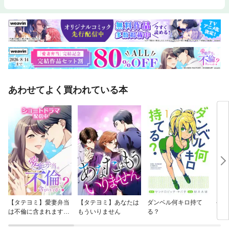
あわせてよく買われている本
【タテヨミ】愛妻弁当
【タテヨミ】あなたは
ダンベル何キロ持て
やん
は不倫に含まれます
もういりません
る？
か？