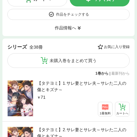
作品をチェックする
作品情報へ
シリーズ
全38冊
お気に入り登録
未購入巻をまとめて買う
1巻から
|
最新刊から
【タテヨミ】1.サレ妻とサレ夫～サレた二人の
傷とキズナ～
71
1冊無料
カートへ
【タテヨミ】2.サレ妻とサレ夫～サレた二人の
傷とキズナ～