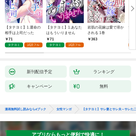
【タテヨミ】1.運命の
【タテヨミ】1.あなた
岩肌の花嫁は愛で溶か
愛し
相手は上司だった
はもういりません
される 1巻
い 
71
71
1
363
タテヨミ
試読フル
タテヨミ
試読フル
試
新刊配信予定
ランキング
キャンペーン
無料
漫画無料試し読みならdブック
女性マンガ
【タテヨミ】サレ妻とサレ夫～サレた
アプリならもっと便利で快適に！