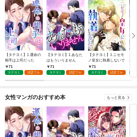
【タテヨミ】1.運命の
【タテヨミ】1.あなた
【タテヨミ】1.ニセモ
【タ
相手は上司だった
はもういりません
ノ皇女に執着しないで
の人
させ
71
71
71
7
タテヨミ
試読フル
タテヨミ
試読フル
タテヨミ
試読フル
タ
女性マンガのおすすめ本
もっと見る