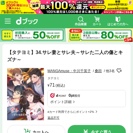
作品検索
カート
はじめての方へ
【タテヨミ】34.サレ妻とサレ夫～サレた二人の傷とキ
ズナ～
MANGAmuse・中川千英子
桑田
他3名
タテヨミ
71
(税込)
0
pt
獲得
ポイント詳細
dカード利用でさらにポイント+2%
返品不可
カートへ
今すぐ買う