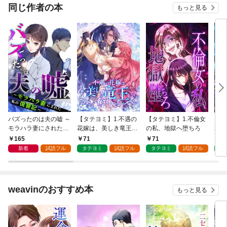
同じ作者の本
もっと見る
バズったのは夫の嘘 ～
【タテヨミ】1.不遇の
【タテヨミ】1.不倫女
【タ
モラハラ妻にされた私
花嫁は、美しき竜王に
の私、地獄へ堕ちろ
れの
の復讐記～ 第1話
奪われる
キル
165
71
71
7
新着
試読フル
タテヨミ
試読フル
タテヨミ
試読フル
タ
weavinのおすすめ本
もっと見る