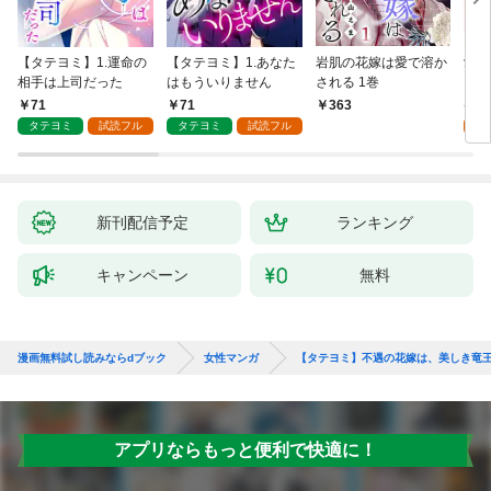
【タテヨミ】1.運命の
【タテヨミ】1.あなた
岩肌の花嫁は愛で溶か
愛し
相手は上司だった
はもういりません
される 1巻
い 
71
71
1
363
タテヨミ
試読フル
タテヨミ
試読フル
試
新刊配信予定
ランキング
キャンペーン
無料
漫画無料試し読みならdブック
女性マンガ
【タテヨミ】不遇の花嫁は、美しき竜
アプリならもっと便利で快適に！