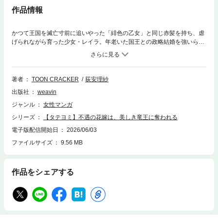
作品情報
かつて王国を滅亡寸前に追いやった「緋色の乙女」と同じ赤髪を持ち、虐
げられながら育った少女・レイラ。年老いた国王との政略結婚を強いられ
るが、その道中で敵国・ドラゴン族にさらわれてしまう。だが、囚われの
はずの彼女に向けられたのは、ドラゴン族の長・サイードからの不思議な
ほど優しいもてなし。彼はなぜかレイラに心を乱され、抗いきれない想い
に駆られていく。さらにはレイラに異常な執着を見せる謎の男・ヴァイス
著者
TOON CRACKER
荻安理紗
が現れて――。これは、種族も過去も越えて惹かれ合う、運命の愛の物
出版社
weavin
語。【クレジット】TOON CRACKER(原案・制作)/荻安理紗(脚本)/gumi
(作画協力)拓思文化(同上)/weavin(出版)
ジャンル
女性マンガ
シリーズ
【タテヨミ】不遇の花嫁は、美しき竜王に奪われる
電子版配信開始日
2026/06/03
ファイルサイズ
9.56 MB
作品をシェアする