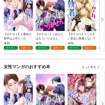
【タテヨミ】1.運命の
【タテヨミ】1.あなた
【タテヨミ】1.ニセモ
【タ
相手は上司だった
はもういりません
ノ皇女に執着しないで
の人
させ
71
71
71
7
タテヨミ
試読フル
タテヨミ
試読フル
タテヨミ
試読フル
タ
女性マンガのおすすめ本
もっと見る