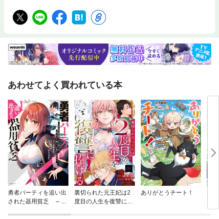
あわせてよく買われている本
勇者パーティを追い出
裏切られた元王妃は2
ありがとうチート！
【単
された器用貧乏 ～パ
度目の人生を復讐に捧
に転
ーティ事情で付与術士
げる 分冊版
ラス
をやっていた剣士、万
され