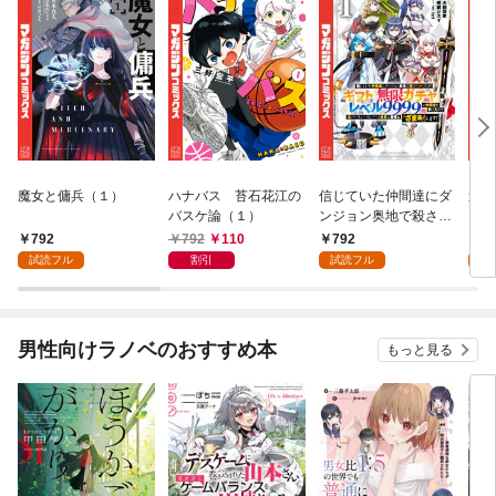
魔女と傭兵（１）
ハナバス 苔石花江の
信じていた仲間達にダ
追放
バスケ論（１）
ンジョン奥地で殺され
『自
かけたがギフト『無限
領地
792
792
110
792
7
ガチャ』でレベル９９
強の
試読フル
割引
試読フル
試
９９の仲間達を手に入
～最
れて元パーティーメン
で始
バーと世界に復讐＆
拓ス
『ざまぁ！』します！
（１
男性向けラノベのおすすめ本
もっと見る
（１）