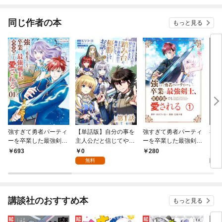
能へと至る～
同じ作者の本
もっと見る
強すぎて勇者パーティ
【単話版】自分の事を
強すぎて勇者パーティ
神の
ーを卒業した最強剣
主人公だと信じてやま
ーを卒業した最強剣
【分
士、魔法学園でも愛さ
ない踏み台が、主人公
士、魔法学園でも愛さ
0
0
693
280
れる（１）
を踏み台だと勘違いし
れる【単話】（１）
無料
て、優勝してしまうお
話です@COMIC 第1話
講談社のおすすめ本
もっと見る