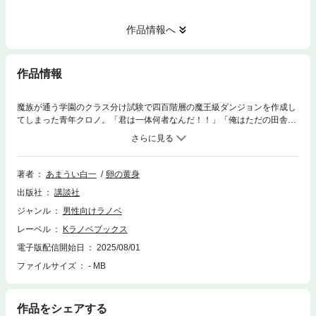
作品情報へ
作品情報
魔族が通う学園のクラス分け試験で四百階層の魔王級ダンジョンを作成し
てしまった青年クロノ。「君は一体何者なんだ！！」「俺はただの田舎の
平凡魔族なんですが」。竜が飛び交い伝説のモンスターがうろつき、凶悪
な魔法が日常的に使われている魔境で育ったクロノは、自分の常識がずれ
ていることに気づいていなかった! 魔力も身体能力も桁外れ、素手でドラ
ゴンすら殴り倒せるクロノはすぐさま学園中の注目の的になるが――！
著者
あまうい白一
卵の黄身
出版社
講談社
ジャンル
男性向けラノベ
レーベル
Kラノベブックス
電子版配信開始日
2025/08/01
ファイルサイズ
- MB
作品をシェアする