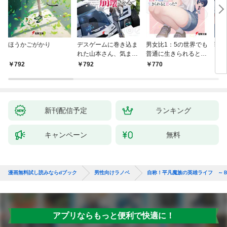
ほうかごがかり
デスゲームに巻き込ま
男女比1：5の世界でも
戦地
れた山本さん、気まま
普通に生きられると思
カシ
にゲームバランスを崩
った？ ～激重感情な
活を
792
792
770
8
壊させる【電子特別
彼女たちが無自覚男子
特典
版】
に翻弄されたら～
新刊配信予定
ランキング
キャンペーン
無料
漫画無料試し読みならdブック
男性向けラノベ
自称！平凡魔族の英雄ライフ ～Ｂ
アプリならもっと便利で快適に！