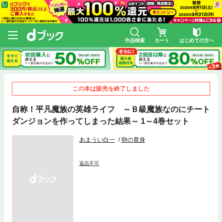
作品検索
カート
はじめての方へ
この本は販売を終了しました
自称！平凡魔族の英雄ライフ ～Ｂ級魔族なのにチート
ダンジョンを作ってしまった結果～ 1～4巻セット
あまうい白一
卵の黄身
返品不可