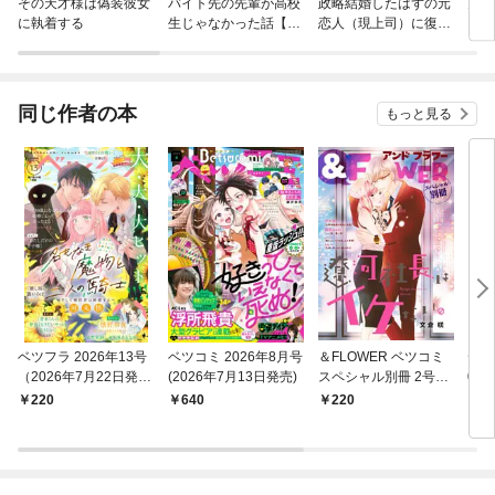
その天才様は偽装彼女
バイト先の先輩が高校
政略結婚したはずの元
鬼滅
に執着する
生じゃなかった話【連
恋人（現上司）に復縁
載版】
を迫られています【分
冊版】
同じ作者の本
もっと見る
ベツフラ 2026年13号
ベツコミ 2026年8月号
＆FLOWER ベツコミ
デラ
（2026年7月22日発
(2026年7月13日発売)
スペシャル別冊 2号
02
売）
（2021年8月12日発
0年
220
640
220
7
売）