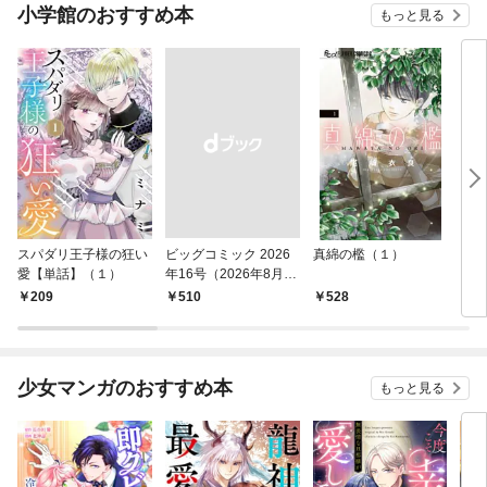
小学館のおすすめ本
もっと見る
スパダリ王子様の狂い
ビッグコミック 2026
真綿の檻（１）
こん
愛【単話】（１）
年16号（2026年8月7
（１
日発売）
209
￥510
528
5
少女マンガのおすすめ本
もっと見る