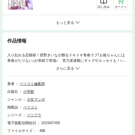
試し読み
カートへ
もっと見る
作品情報
入り乱れる恋模様！西野きいなが贈るドキドキ青春ラブ｢お狐ちゃんには
青春がたりない｣が表紙で登場♪ 実力派連載にギャグやエッセイも！いろ
んなジャンルが読めちゃう7作品を配信です★ 銀河とのキスがショ
ックのこはく。保健室で目を覚ますと目の前に狗井先輩が!? 決死の告白
を否定され、傷つくいろはの前に同級生の湊が！ふたりを目にした悟は!?
ようやく元の姿に戻れたリシェルに、殿下から会いたいと連絡が届いて
著者
ベツコミ編集部
大ピンチに!? 今度の依頼は子育てに悩むお母さん!? 霊視鑑定士の伊吹と
出版社
小学館
然が育児のお手伝いを…!? 転校生の明城由栄は色っぽい。そんな彼女の
秘密を知った俺と彼女のひと時の秘め事…。 今巷で大流行りしている
ジャンル
少女マンガ
｢アレ｣に目をつけた生徒会長の華。なんだか嫌な(？)予感!? やっこ先生
掲載誌
ベツコミ
が大好きな傘！ようやく使えるシーズンが到来したと思っていたのに!?
[収録作品] お狐ちゃんには青春がたりない／西野きいな この愛
シリーズ
ベツフラ
は呪いより重く／ちより 名もなき魔物と二人の騎士～そして婚約者は困
電子版配信開始日
2026/07/08
惑する～／河丸 慎 視える2人～霊視専門カウンセラー～／さとりたえ
ファイルサイズ
- MB
僕の真昼の月／加賀やっこ(再録) 生徒会長の歪んだ愛情／江國凜太札幌