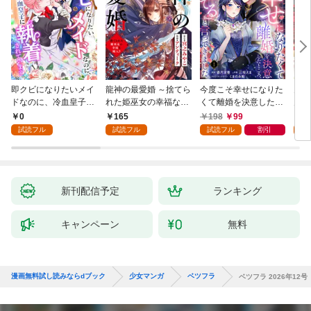
即クビになりたいメイ
龍神の最愛婚 ～捨てら
今度こそ幸せになりた
鬼条
ドなのに、冷血皇子に
れた姫巫女の幸福な嫁
くて離婚を決意したと
見初
執着されています第1
入り～: 1
ころ、無表情な旦那様
～１
0
165
198
99
1
話
が「愛してる」と言っ
試読フル
試読フル
試読フル
割引
試
てきました。1
新刊配信予定
ランキング
キャンペーン
無料
漫画無料試し読みならdブック
少女マンガ
ベツフラ
ベツフラ 2026年12号