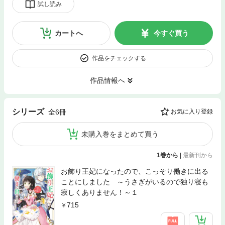
試し読み
カートへ
今すぐ買う
作品をチェックする
作品情報へ
シリーズ
全6冊
お気に入り登録
未購入巻をまとめて買う
1巻から
|
最新刊から
お飾り王妃になったので、こっそり働きに出る
ことにしました ～うさぎがいるので独り寝も
寂しくありません！～１
715