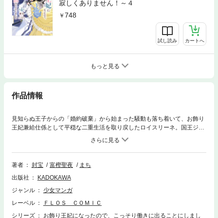
寂しくありません！～４
748
試し読み
カートへ
もっと見る
作品情報
見知らぬ王子からの「婚約破棄」から始まった騒動も落ち着いて、お飾り
王妃兼給仕係として平穏な二重生活を取り戻したロイスリーネ。国王ジー
クハルトとの仲も少し進展して万事順調──と思っていたら、王宮に世界
を揺るがす知らせが舞い込む。どうやら辺境の宗教国家で「王太子暗殺未
遂事件」が起きたとか。事件の裏には神殿の権力闘争と、そして──？
著者
封宝
富樫聖夜
まち
出版社
KADOKAWA
ジャンル
少女マンガ
レーベル
ＦＬＯＳ ＣＯＭＩＣ
シリーズ
お飾り王妃になったので、こっそり働きに出ることにしまし