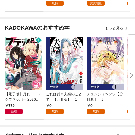
た 黒猫さんをもふも
た 黒猫さんをもふも
た 
無料
試読増量
試
ふしていたら、あら？
ふしていたら、あら？
ふし
旦那様のご様子
旦那様のご様子
旦
が…？ ノベル&コミ
が…？: 1【電子限定描
が…
ック試読版
き下ろし付き】
KADOKAWAのおすすめ本
もっと見る
【電子版】月刊コミッ
これは我々夫婦のこと
チェンジリベンジ【分
チェ
クフラッパー 2026年9
で、【分冊版】 1
冊版】 1
月号
730
0
0
7
新着
無料
無料
試