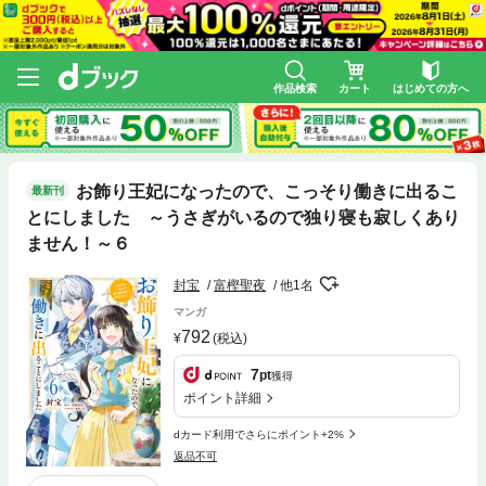
作品検索
カート
はじめての方へ
お飾り王妃になったので、こっそり働きに出るこ
最新刊
とにしました ～うさぎがいるので独り寝も寂しくあり
ません！～６
封宝
富樫聖夜
他1名
マンガ
792
(税込)
7
pt
獲得
ポイント詳細
dカード利用でさらにポイント+2%
返品不可