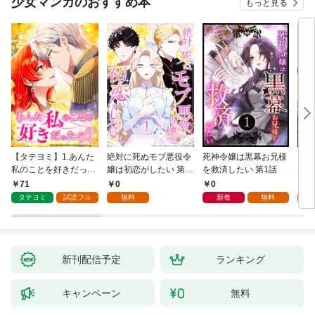
少女マンガのおすすめ本
もっと見る
【タテヨミ】1.あんた
絶対に死ぬモブ悪役令
死神令嬢は黒幕お兄様
レベ
私のことを好きだった
嬢は初恋がしたい 第1
を救済したい 第1話
なり
の？
話
71
0
0
0
タテヨミ
試読フル
無料
新着
無料
新刊配信予定
ランキング
キャンペーン
無料