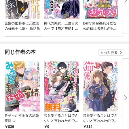
金髪の姫将軍は元敵国
稀代の悪女、三度目の
Berry’sFantasy冷酷な
comi
の好敵手に嫁ぐ 単話版
人生で【無才無能】を
公爵様は名無しのお飾
楽しむ【分冊版】
り妻がお気に入り～悪
女な姉の身代わりで結
婚したはずが、気がつ
くと溺愛されていまし
同じ作者の本
もっと見る
た～
みそっかす王女の結婚
君を愛することはでき
君を愛することはでき
君を
事情 １
ないと言われたので猫
ないと言われたので猫
ない
を愛でることにしまし
を愛でることにしまし
を愛
0
814
1
836