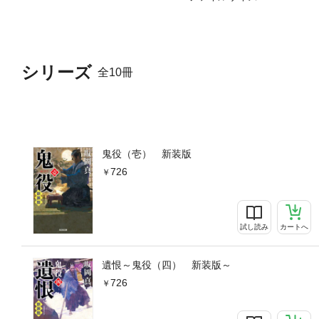
シリーズ
全10冊
鬼役（壱） 新装版
726
試し読み
カートへ
遺恨～鬼役（四） 新装版～
726