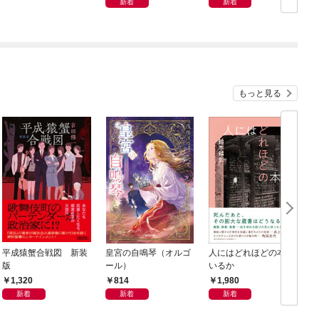
新着
新着
もっと見る
平成猿蟹合戦図 新装
皇宮の自鳴琴（オルゴ
人にはどれほどの本が
版
ール）
いるか
1,320
814
1,980
新着
新着
新着