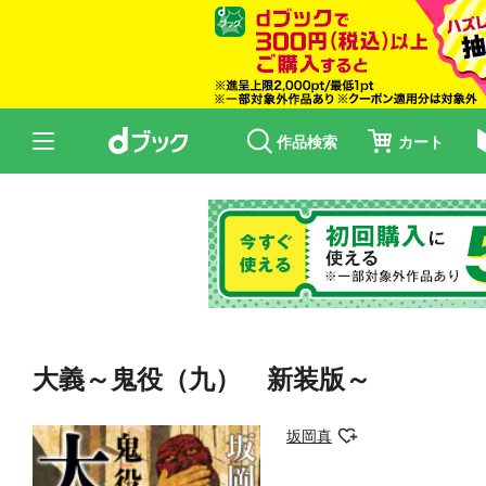
作品検索
カート
大義～鬼役（九） 新装版～
坂岡真