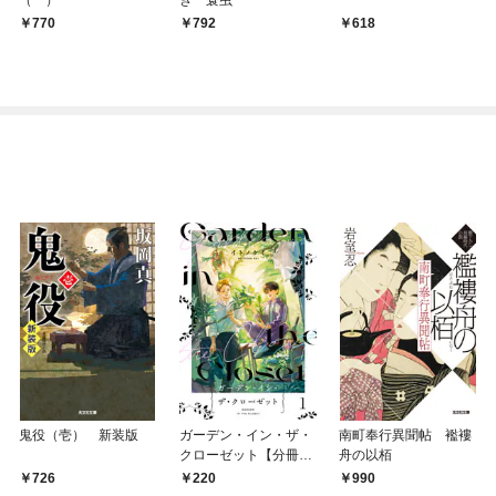
770
792
618
鬼役（壱） 新装版
ガーデン・イン・ザ・
南町奉行異聞帖 襤褸
クローゼット【分冊
舟の以栢
版】1
726
220
990