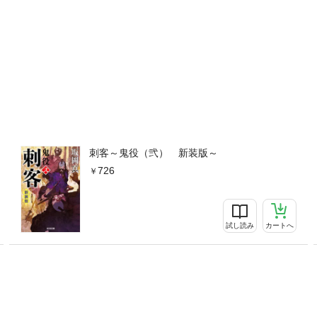
刺客～鬼役（弐） 新装版～
726
試し読み
カートへ