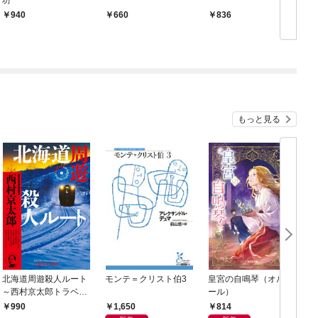
940
660
836
もっと見る
北海道周遊殺人ルート
モンテ＝クリスト伯3
皇宮の自鳴琴（オルゴ
～西村京太郎トラベル
ール）
ミステリー・セレクシ
1,650
814
990
ョン（1）～