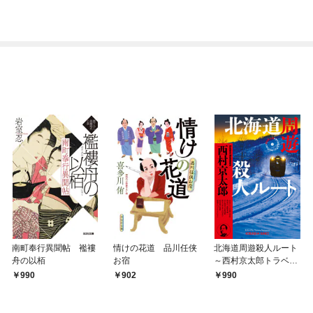
南町奉行異聞帖 襤褸
情けの花道 品川任侠
北海道周遊殺人ルート
舟の以栢
お宿
～西村京太郎トラベル
ミステリー・セレクシ
990
902
990
ョン（1）～