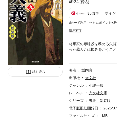
924
(税込)
ポイン
8
pt
獲得
dカード利用でさらにポイント+2
返品不可
将軍家の毒味役を務める矢背
った蔵人介は恨みをかうこと
い」という思いを胸に蔵人介
著者
坂岡真
試し読み
出版社
光文社
ジャンル
小説一般
レーベル
光文社文庫
シリーズ
鬼役 新装版
電子版配信開始日
2026/07
ファイルサイズ
- MB