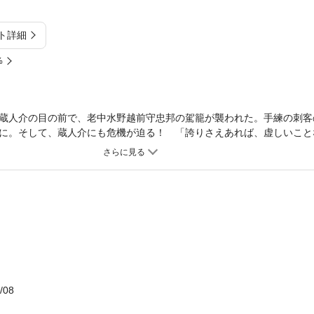
ト詳細
%
蔵人介の目の前で、老中水野越前守忠邦の駕籠が襲われた。手練の刺客
に。そして、蔵人介にも危機が迫る！ 「誇りさえあれば、虚しいこと
は悪に立ち向かう。大好評「鬼役」シリーズ、新装版の第九弾。
/08