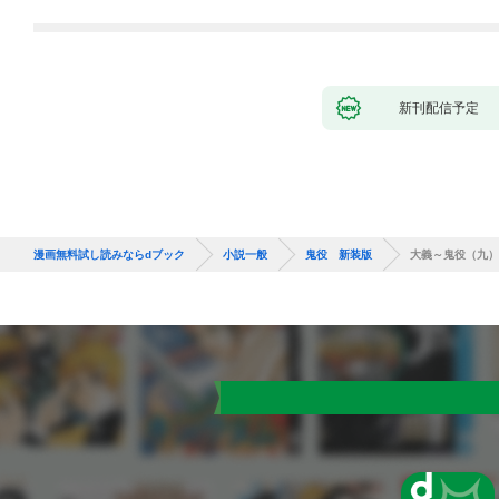
新刊配信予定
漫画無料試し読みならdブック
小説一般
鬼役 新装版
大義～鬼役（九）