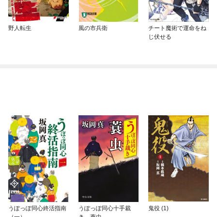
野人転生
風の市兵衛
チート魔術で運命をね
じ伏せる
うぽっぽ同心終活指南
うぽっぽ同心十手裁
鬼役 (1)
（一）
き 蓑虫