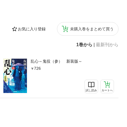
お気に入り登録
未購入巻をまとめて買う
1巻から
|
最新刊から
乱心～鬼役（参） 新装版～
726
試し読み
カートへ