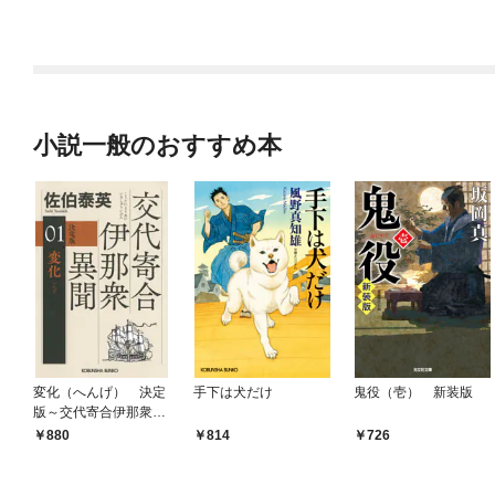
小説一般のおすすめ本
変化（へんげ） 決定
手下は犬だけ
鬼役（壱） 新装版
版～交代寄合伊那衆異
聞（1）～
880
814
726