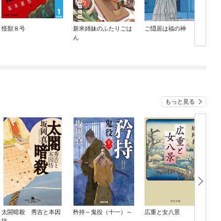
怪獣８号
新米姉妹のふたりごは
ご隠居は福の神
ん
もっと見る
太閤暗殺 秀吉と本因
矜持～鬼役（十一）～
広重と女八景
坊