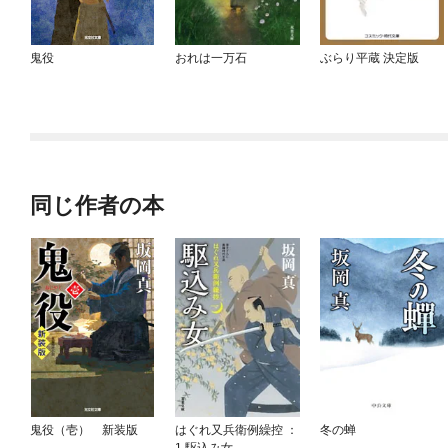
鬼役
おれは一万石
ぶらり平蔵 決定版
同じ作者の本
鬼役（壱） 新装版
はぐれ又兵衛例繰控 ：
冬の蝉
1 駆込み女