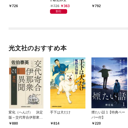
726
363
726
792
割引
光文社のおすすめ本
変化（へんげ） 決定
手下は犬だけ
煙たい話 1【特典ペー
版～交代寄合伊那衆異
パー付】
聞（1）～
880
814
220