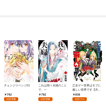
チェンジリベンジ01
これは我々夫婦のこと
乙女ゲー世界はモブに
で、一
厳しい世界です【共和
国編】 ０１
792
792
836
試読増量
試読増量
試読フル