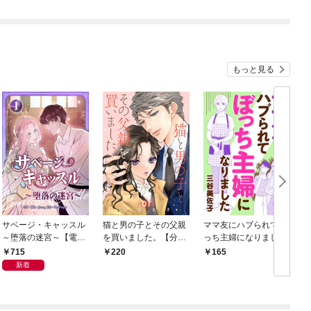
もっと見る
サベージ・キャッスル
猫と男の子とその父親
ママ友にハブられてぼ
～堕落の迷宮～【電子
を買いました。【分冊
っち主婦になりました
単行本版】 第1巻
版】 1
【分冊版】 1
1
715
220
165
新着