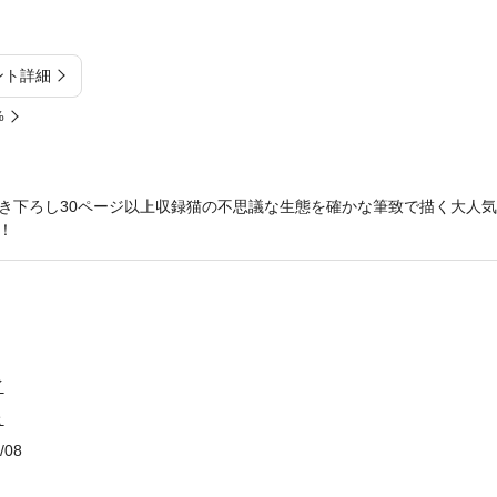
ント詳細
%
き下ろし30ページ以上収録猫の不思議な生態を確かな筆致で描く大人気
中！
イ
ょ
/08