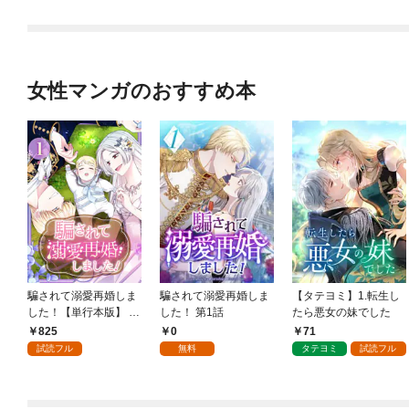
女性マンガのおすすめ本
騙されて溺愛再婚しま
騙されて溺愛再婚しま
【タテヨミ】1.転生し
した！【単行本版】 1
した！ 第1話
たら悪女の妹でした
巻
825
0
71
試読フル
無料
タテヨミ
試読フル