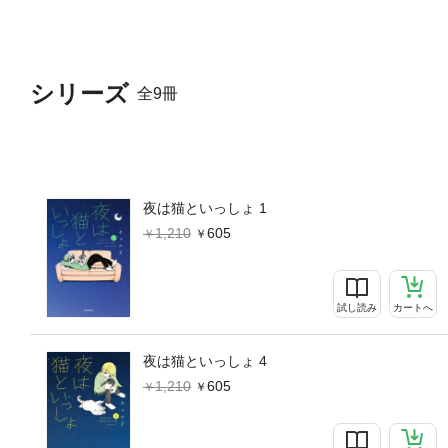
シリーズ
全9冊
夜は猫といっしょ 1
1,210
605
試し読み
カートへ
夜は猫といっしょ 4
1,210
605