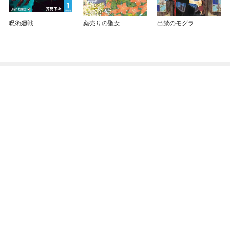
呪術廻戦
薬売りの聖女
出禁のモグラ