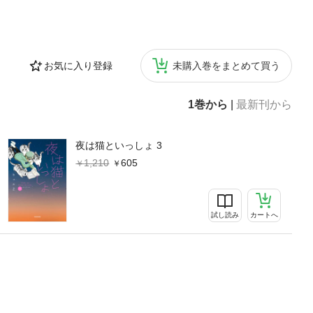
お気に入り登録
未購入巻をまとめて買う
1巻から
|
最新刊から
夜は猫といっしょ 3
1,210
605
試し読み
カートへ