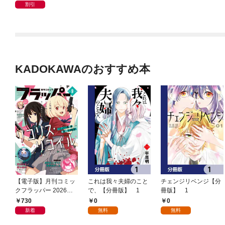
割引
KADOKAWAのおすすめ本
【電子版】月刊コミッ
これは我々夫婦のこと
チェンジリベンジ【分
クフラッパー 2026年9
で、【分冊版】 1
冊版】 1
月号
730
0
0
新着
無料
無料