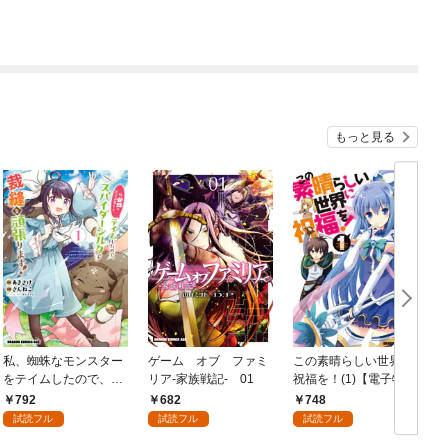
もっと見る
私、蜘蛛なモンスター
ゲーム オブ ファミ
この素晴らしい世界に
をテイムしたので、ス
リア-家族戦記- 01
祝福を！(1)【電子特別
パイダーシルクで裁縫
版】
792
682
748
を頑張ります！ 1
試読フル
試読フル
試読フル