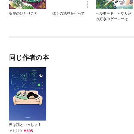
薬屋のひとりごと
ぼくの地球を守って
ヘルモード ～やり込
み好きのゲーマーは廃
設定の異世界で無双す
る～はじまりの召喚士
同じ作者の本
夜は猫といっしょ 1
1,210
605