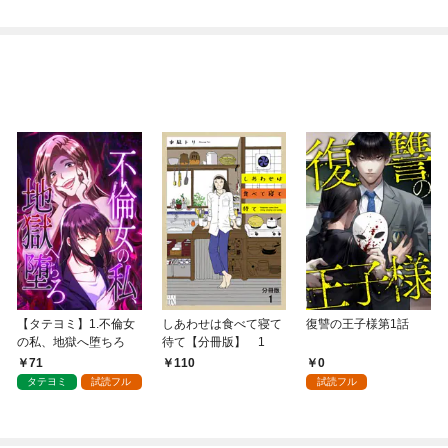
【タテヨミ】1.不倫女
しあわせは食べて寝て
復讐の王子様第1話
の私、地獄へ堕ちろ
待て【分冊版】 1
71
0
110
タテヨミ
試読フル
試読フル