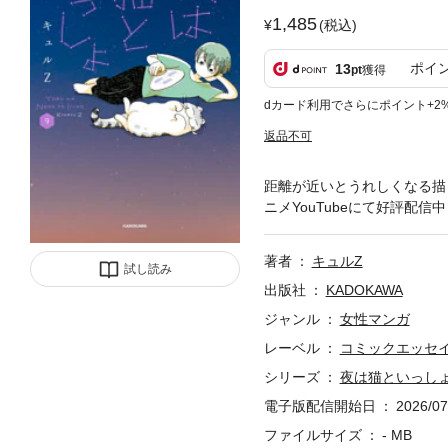
1,485
(税込)
ポイ
13
pt
獲得
dカード利用でさらにポイント+2
返品不可
距離が近いとうれしくなる描
ニメYouTubeにて好評配信
著者
キュルZ
試し読み
出版社
KADOKAWA
ジャンル
女性マンガ
レーベル
コミックエッセ
シリーズ
夜は猫といっし
電子版配信開始日
2026/07
ファイルサイズ
- MB