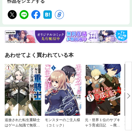
作品をシェアする
あわせてよく買われている本
追放された転生重騎士
モンスターのご主人様
元・世界１位のサブキ
王国
はゲーム知識で無双す
（コミック）
ャラ育成日記 ～廃プ
士の
る
レイヤー、異世界を攻