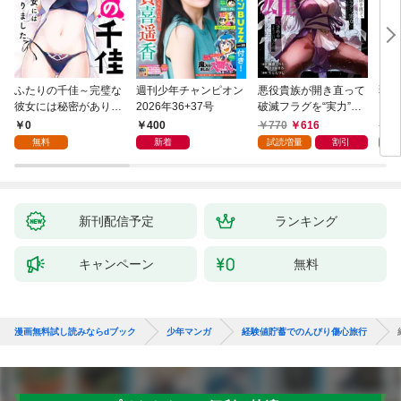
ふたりの千佳～完璧な
週刊少年チャンピオン
悪役貴族が開き直って
弱虫
彼女には秘密がありま
2026年36+37号
破滅フラグを“実力”で
IKE
した(1)
叩き折っていたら、い
0
400
770
616
6
つの間にかヒロイン達
無料
新着
試読増量
割引
試
から英雄視されるよう
になった件（コミッ
ク） 1巻
新刊配信予定
ランキング
キャンペーン
無料
漫画無料試し読みならdブック
少年マンガ
経験値貯蓄でのんびり傷心旅行