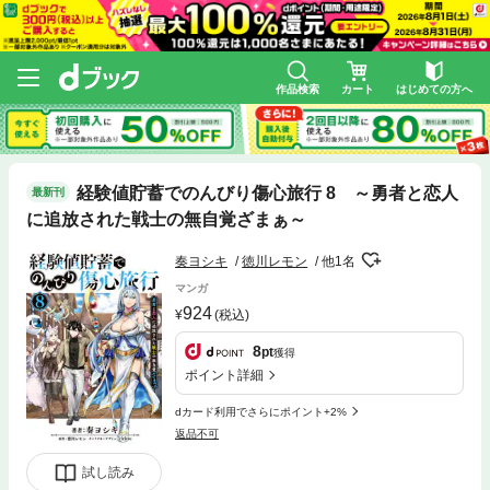
作品検索
カート
はじめての方へ
経験値貯蓄でのんびり傷心旅行 8 ～勇者と恋人
最新刊
に追放された戦士の無自覚ざまぁ～
奏ヨシキ
徳川レモン
他1名
マンガ
924
(税込)
8
pt
獲得
ポイント詳細
dカード利用でさらにポイント+2%
返品不可
試し読み