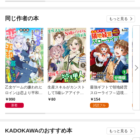
略中！～
同じ作者の本
もっと見る
乙女ゲームの嫌われヒ
生産スキルがカンスト
最強ギフトで領地経営
Ber
ロインは恋より平和に
してS級レアアイテム
スローライフ～辺境の
士団
暮らしたい！（なのに
も作れるけど冒険者ア
村を開拓していたら英
てら
990
154
1
80
攻略対象たちがついて
パートの管理人をして
雄級の人材がわんさか
保護
新着
試読フル
試
くる！？）
います 1話
やってきた！～【分冊
美味
版】（ノヴァコミック
ます
ス）１
KADOKAWAのおすすめ本
もっと見る