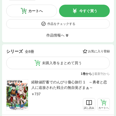
カートへ
今すぐ買う
作品をチェックする
作品情報へ
シリーズ
全8冊
お気に入り登録
未購入巻をまとめて買う
1巻から
|
最新刊から
経験値貯蓄でのんびり傷心旅行 1 ～勇者と恋
人に追放された戦士の無自覚ざまぁ～
737
試し読み
カートへ