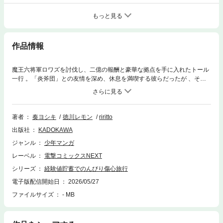
もっと見る
作品情報
魔王六将軍ロワズを討伐し、二億の報酬と豪華な拠点を手に入れたトール
一行 。「炎斧団」との友情を深め、休息を満喫する彼らだったが 、その
裏で勇者の暴走は加速していた 。セインに切り捨てられ、奴隷へと身を落
としたかつての仲間・ソアラとの衝撃の再会 。洗脳が解けた彼女が語る凄
惨な真実と、剥き出しになった怒りの本性が、トールを再び因縁の決戦へ
と駆り立てる ！邂逅の時は、近い――。
著者
奏ヨシキ
徳川レモン
riritto
出版社
KADOKAWA
ジャンル
少年マンガ
レーベル
電撃コミックスNEXT
シリーズ
経験値貯蓄でのんびり傷心旅行
電子版配信開始日
2026/05/27
ファイルサイズ
- MB