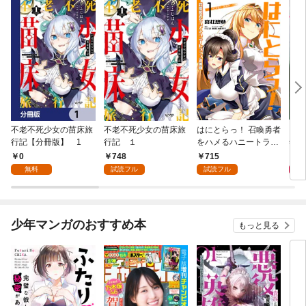
不老不死少女の苗床旅
不老不死少女の苗床旅
はにとらっ！ 召喚勇者
ダ・
行記【分冊版】 1
行記 １
をハメるハニートラッ
年9
プ包囲網 1
0
748
715
9
無料
試読フル
試読フル
少年マンガのおすすめ本
もっと見る