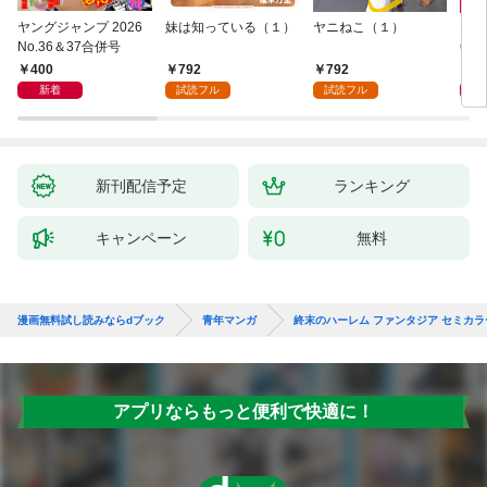
ヤングジャンプ 2026
妹は知っている（１）
ヤニねこ（１）
モー
No.36＆37合併号
6・3
日発
400
792
792
4
新着
試読フル
試読フル
新刊配信予定
ランキング
キャンペーン
無料
漫画無料試し読みならdブック
青年マンガ
終末のハーレム ファンタジア セミカラ
アプリならもっと便利で快適に！