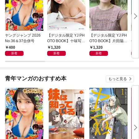
ヤングジャンプ 2026
【デジタル限定 YJ PH
【デジタル限定 YJ PH
【デ
No.36＆37合併号
OTO BOOK】十味写真
OTO BOOK】片田陽依
OT
集「続・『ぽみ』！？
写真集「羽色日和」
写真
400
1,320
1,320
1,
どこでもトレイン・ベ
リ」
新着
新着
新着
トナム篇」
青年マンガのおすすめ本
もっと見る