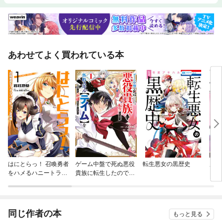
あわせてよく買われている本
はにとらっ！ 召喚勇者
ゲーム中盤で死ぬ悪役
転生悪女の黒歴史
魔王
をハメるハニートラッ
貴族に転生したので、
えば
プ包囲網
外れスキル【テイム】
当で
を駆使して最強を目指
してみた
同じ作者の本
もっと見る