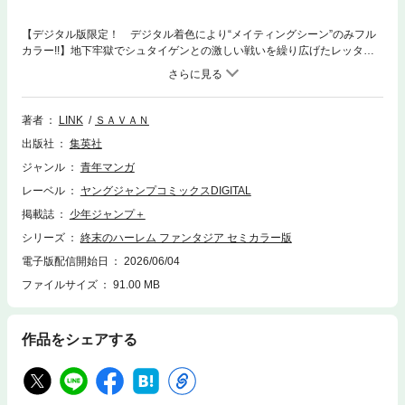
【デジタル版限定！ デジタル着色により“メイティングシーン”のみフル
カラー!!】地下牢獄でシュタイゲンとの激しい戦いを繰り広げたレッタだ
ったが、マギーを庇い負傷したことで撤退を余儀なくされてしまう。人質
となったマギーを助けだすため、レッタは命懸けの修行に挑む!! 一方、
魔女・ヴァリアクメリアは新たなる竜の器を持つ少年・ヨタに力を授けよ
うとするも、ドゥティアスによってヨタは殺されてしまう…。そのままヴ
著者
LINK
ＳＡＶＡＮ
ァリアクメリアは捕らえられ、連行された先で魔女たちが辱められている
出版社
集英社
姿を目撃し――!? そしてアルクとデイラ姫は帝国を倒すため、ゴーチェ
大公国の姫に会いに再び北の大地を訪れていた――。剣×魔法×ハーレム！
ジャンル
青年マンガ
ダークファンタジー第17巻!!
レーベル
ヤングジャンプコミックスDIGITAL
掲載誌
少年ジャンプ＋
シリーズ
終末のハーレム ファンタジア セミカラー版
電子版配信開始日
2026/06/04
ファイルサイズ
91.00 MB
作品をシェアする