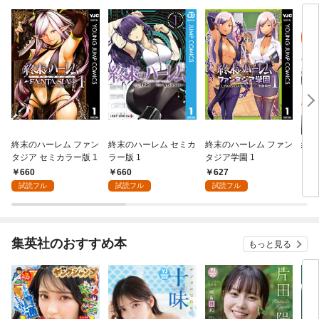
終末のハーレム ファン
終末のハーレム セミカ
終末のハーレム ファン
終末
タジア セミカラー版 1
ラー版 1
タジア学園 1
タニ
1
660
660
627
5
試読フル
試読フル
試読フル
集英社のおすすめ本
もっと見る