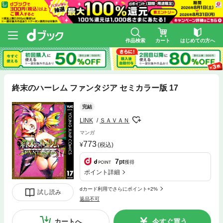
作品検索
カート
はじめての方へ
終末のハーレム ファンタジア セミカラー版 17
完結
LINK
ＳＡＶＡＮ
マンガ
773
(税込)
7
pt
獲得
ポイント詳細
dカード利用でさらにポイント+2%
試し読み
返品不可
カートへ
今すぐ買う