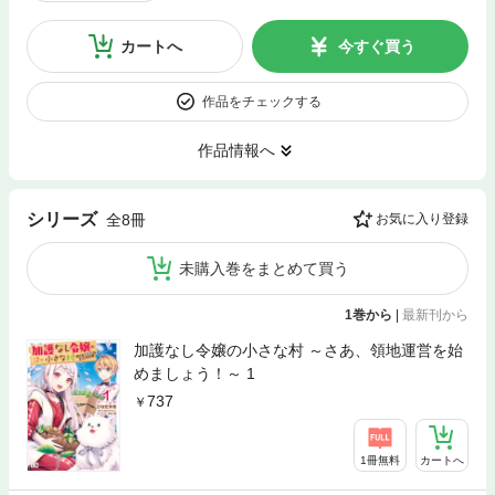
カートへ
今すぐ買う
作品をチェックする
作品情報へ
シリーズ
全8冊
お気に入り登録
未購入巻をまとめて買う
1巻から
|
最新刊から
加護なし令嬢の小さな村 ～さあ、領地運営を始
めましょう！～ 1
737
1冊無料
カートへ