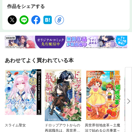
作品をシェアする
あわせてよく買われている本
スライム聖女
ドロップアウトからの
異世界領地改革～土魔
無自
再就職先は、異世界の
法で始める公共事業～
意