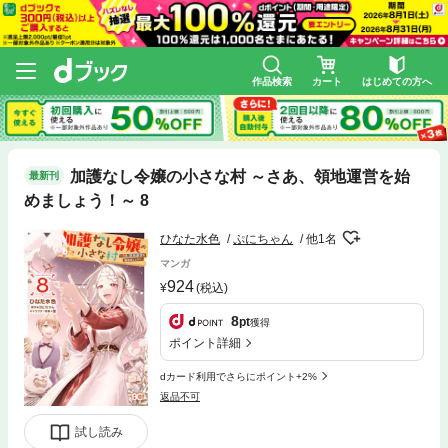
作品検索
カート
はじめての方へ
加護なし令嬢の小さな村 ～さあ、領地運営を始
最新刊
めましょう！～ 8
ひなた水色
ぷにちゃん
他1名
マンガ
924
(税込)
8
pt
獲得
ポイント詳細
dカード利用でさらにポイント+2%
返品不可
試し読み