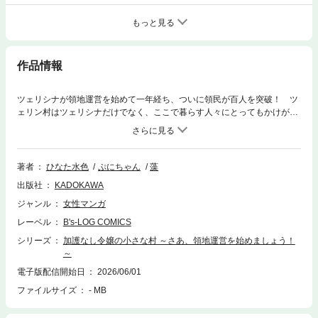
もっと見る
作品情報
ツェリシナが領地運営を始めて一年経ち、ついに領民が百人を突破！ ツ
ェリン村はツェリシナだけでなく、ここで暮らす人々にとってもかけがえ
のない居場所となっていた。一方「咲かずの大樹」問題は解決の糸口を掴
めないまま……。大切な人たちを守ろうと奔走するツェリシナに、神殿長
リュカーリアは“ある提案”を持ちかける。描き下ろし番外編「指先の静
穏」も収録!!
著者
ひなた水色
ぷにちゃん
藻
出版社
KADOKAWA
ジャンル
女性マンガ
レーベル
B's-LOG COMICS
シリーズ
加護なし令嬢の小さな村 ～さあ、領地運営を始めましょう！
～
電子版配信開始日
2026/06/01
ファイルサイズ
- MB