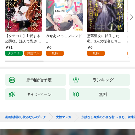
【タテヨミ】1.愛する
みせあいっこフレンド
堕落聖女に転生した
授か
公爵様、謹んで殺させ
1
私、3人の従者たちに
身籠
ていただきます！
抱かれて困ってます 第
して
71
0
0
2
1話
タテヨミ
試読フル
無料
無料
試
新刊配信予定
ランキング
キャンペーン
無料
漫画無料試し読みならdブック
女性マンガ
加護なし令嬢の小さな村 ～さあ、領地