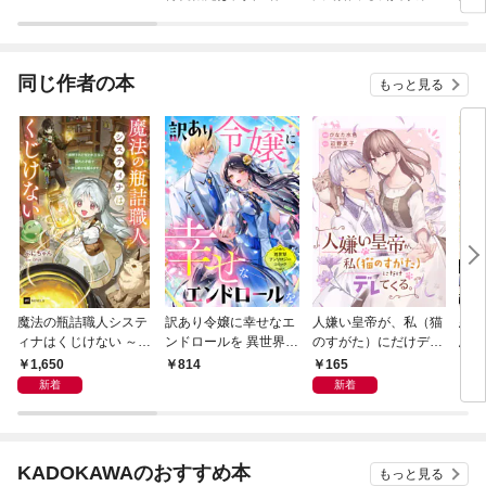
最強騎士団でした
～公
令嬢
掴み
同じ作者の本
もっと見る
魔法の瓶詰職人システ
訳あり令嬢に幸せなエ
人嫌い皇帝が、私（猫
悪役
ィナはくじけない ～追
ンドロールを 異世界ア
のすがた）にだけデレ
思っ
放された呪われ王女は
ンソロジーコミック
てくる。
の義
1,650
165
814
6
隠れた才能で一から幸
レラ
新着
新着
せを掴みます～【電子
生～
特典付き】
KADOKAWAのおすすめ本
もっと見る