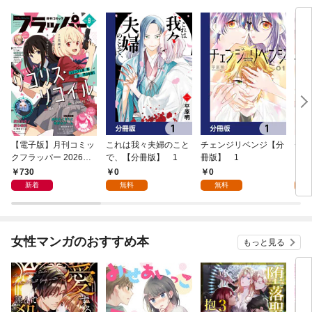
【電子版】月刊コミッ
これは我々夫婦のこと
チェンジリベンジ【分
チェ
クフラッパー 2026年9
で、【分冊版】 1
冊版】 1
月号
730
0
0
7
新着
無料
無料
試
女性マンガのおすすめ本
もっと見る