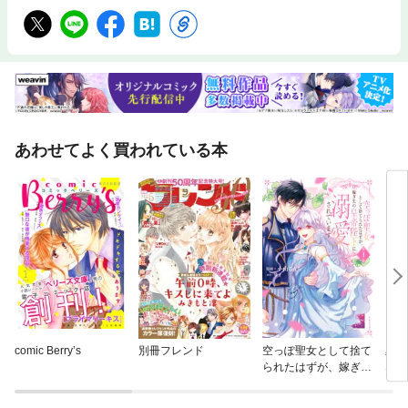
／／／／／／／／／／／／／
あわせてよく買われている本
comic Berry’s
別冊フレンド
空っぽ聖女として捨て
黒崎
られたはずが、嫁ぎ先
なん
の皇帝陛下に溺愛され
ています