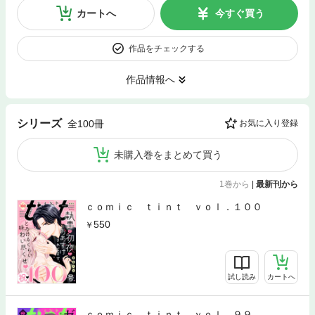
カートへ
今すぐ買う
作品をチェックする
作品情報へ
シリーズ
全100冊
お気に入り登録
未購入巻をまとめて買う
1巻から
|
最新刊から
ｃｏｍｉｃ ｔｉｎｔ ｖｏｌ．１００
550
試し読み
カートへ
ｃｏｍｉｃ ｔｉｎｔ ｖｏｌ．９９