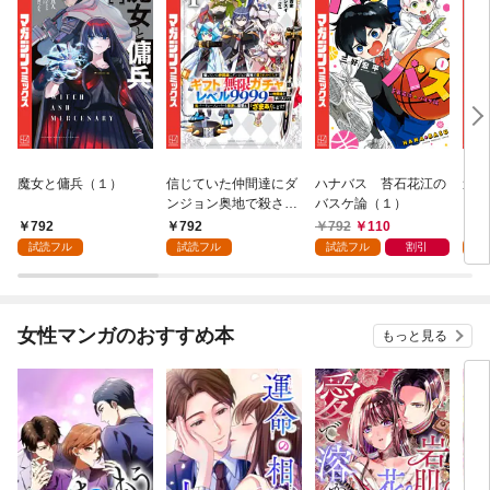
魔女と傭兵（１）
信じていた仲間達にダ
ハナバス 苔石花江の
追放
ンジョン奥地で殺され
バスケ論（１）
『自
かけたがギフト『無限
領地
792
792
792
110
7
ガチャ』でレベル９９
強の
試読フル
試読フル
試読フル
割引
試
９９の仲間達を手に入
～最
れて元パーティーメン
で始
バーと世界に復讐＆
拓ス
『ざまぁ！』します！
（１
女性マンガのおすすめ本
もっと見る
（１）