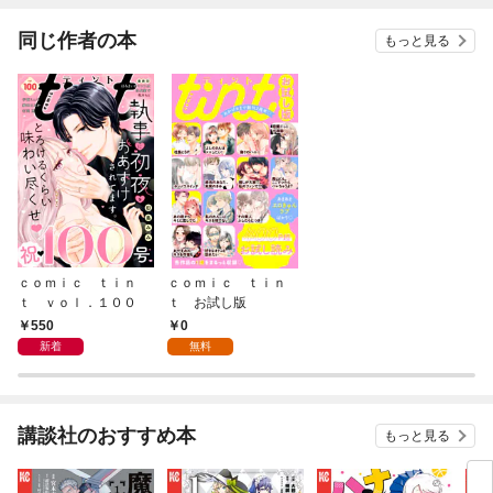
同じ作者の本
もっと見る
ｃｏｍｉｃ ｔｉｎ
ｃｏｍｉｃ ｔｉｎ
ｔ ｖｏｌ．１００
ｔ お試し版
550
0
新着
無料
講談社のおすすめ本
もっと見る