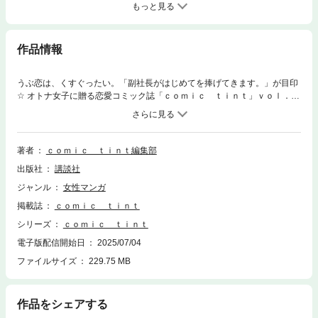
もっと見る
作品情報
うぶ恋は、くすぐったい。「副社長がはじめてを捧げてきます。」が目印
☆ オトナ女子に贈る恋愛コミック誌「ｃｏｍｉｃ ｔｉｎｔ」ｖｏｌ．８
７、配信スタート！ ＜うぶ恋は、くすぐったい★LOVEラインナップ14作
品♪＞ ☆【表紙＆巻頭で登場！】＊経験０副社長と、ピュアでえっちな熱
っぽラブ☆ 「副社長がはじめて
を捧げてきます。」第１０話（あおの花）＊「過保護な若旦那様の甘やか
著者
ｃｏｍｉｃ ｔｉｎｔ編集部
し婚」第３５話（こだち）＊「花蜜エデン」第１話（吉野マリ）＊「デキ
出版社
講談社
る男女のデキない恋」第２７話（龍本みお）＊「冷徹上司の、甘い秘
密。」第３話（漫画：眠井アヒル／原作：青花美来）＊「パティシエ彼氏
ジャンル
女性マンガ
と恋するドルチェ」第７話（かじ）＊「筋恋」第１３話（上野はる菜）＊
掲載誌
ｃｏｍｉｃ ｔｉｎｔ
「一途と純情～大正宵待恋々譚～」第１０話（茶九楽ゆっけ）＊「眠れな
いのは月のせい」第１１話（ゆきら）＊「サレ妻シタ夫の恋人たち」第２
シリーズ
ｃｏｍｉｃ ｔｉｎｔ
８話（村岡恵）＊「俺ともう一度、初恋。」第１５話＆第１６話（長谷垣
電子版配信開始日
2025/07/04
なるみ）＊「二十と成獣」第５話＆第６話（空神セイ）＊姉フレンドより
ファイルサイズ
229.75 MB
出張掲載☆「お家にわんこがいますので。」第１話（丹沢ユウ）＊Palcy
より出張掲載☆「僕はあなたを愛しすぎてる」第１話＆第２話（宇紗野み
み）／／／／／／／／／／／／／／／／／／／／／／／／／／／／／／／
／／／／ オトナ女子に胸キュンをお届けする 「ｃｏｍｉｃ ｔｉｎｔ」は
作品をシェアする
毎月第１金曜配信です☆ ／／／／／／／／／／／／／／／／／／／／／／