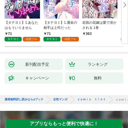
【タテヨミ】1.あなた
【タテヨミ】1.運命の
岩肌の花嫁は愛で溶か
愛し
はもういりません
相手は上司だった
される 1巻
い 
71
71
1
363
タテヨミ
試読フル
タテヨミ
試読フル
試
新刊配信予定
ランキング
キャンペーン
無料
漫画無料試し読みならdブック
女性マンガ
ｃｏｍｉｃ ｔｉｎｔ
ｃｏｍｉ
アプリならもっと便利で快適に！