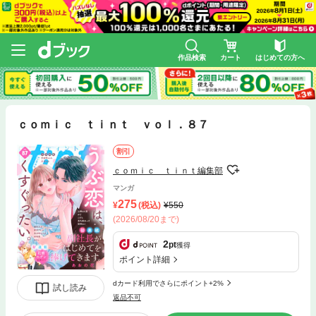
作品検索
カート
はじめての方へ
ｃｏｍｉｃ ｔｉｎｔ ｖｏｌ．８７
割引
ｃｏｍｉｃ ｔｉｎｔ編集部
マンガ
275
(税込)
550
(2026/08/20まで)
2
pt
獲得
ポイント詳細
dカード利用でさらにポイント+2%
試し読み
返品不可