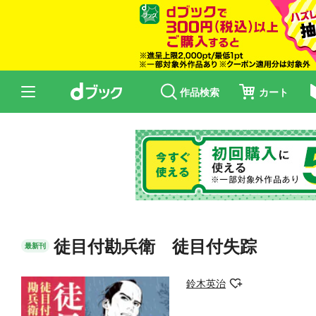
作品検索
カート
徒目付勘兵衛 徒目付失踪
最新刊
鈴木英治