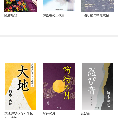
隠密船頭
御庭番の二代目
日溜り勘兵衛極意帖
大江戸やっちゃ場伝
宵待の月
忍び音
１ 大地