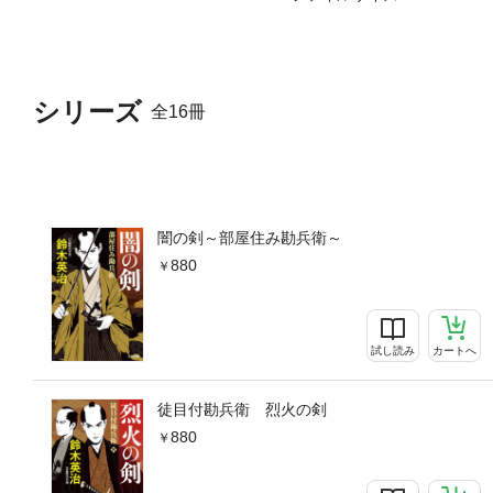
シリーズ
全16冊
闇の剣～部屋住み勘兵衛～
880
試し読み
カートへ
徒目付勘兵衛 烈火の剣
880