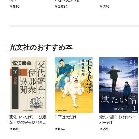
880
1,034
770
光文社のおすすめ本
変化（へんげ） 決定
手下は犬だけ
煙たい話 1【特典ペー
版～交代寄合伊那衆異
パー付】
聞（1）～
880
814
220