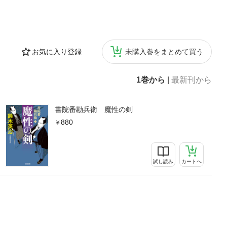
お気に入り登録
未購入巻をまとめて買う
1巻から
|
最新刊から
書院番勘兵衛 魔性の剣
880
試し読み
カートへ