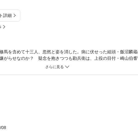
ト詳細
%
修馬を含めて十三人、忽然と姿を消した。病に伏せった組頭・飯沼麟蔵
嫌がらせなのか？ 疑念を抱きつつも勘兵衛は、上役の目付・崎山伯耆
人もの大人を一度に拉致できる集団がいるのだろうか？ 勘兵衛の孤軍
完結！
/08