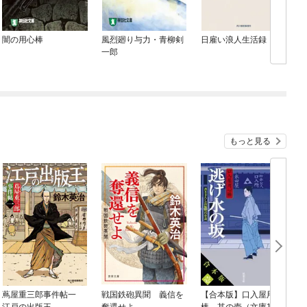
闇の用心棒
風烈廻り与力・青柳剣
日雇い浪人生活録
一郎
もっと見る
蔦屋重三郎事件帖一
戦国鉄砲異聞 義信を
【合本版】口入屋用心
口
江戸の出版王
奪還せよ
棒 其の壱（文庫1～1