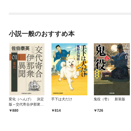
小説一般のおすすめ本
変化（へんげ） 決定
手下は犬だけ
鬼役（壱） 新装版
版～交代寄合伊那衆異
聞（1）～
880
814
726