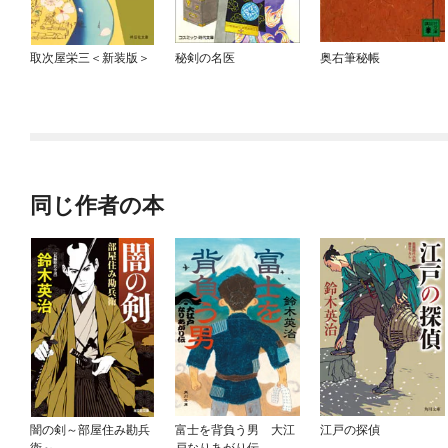
取次屋栄三＜新装版＞
秘剣の名医
奥右筆秘帳
同じ作者の本
闇の剣～部屋住み勘兵
富士を背負う男 大江
江戸の探偵
衛～
戸なりあがり伝