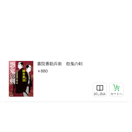
書院番勘兵衛 怨鬼の剣
880
試し読み
カートへ