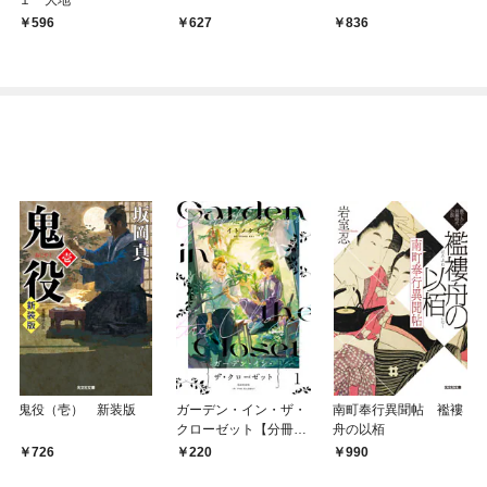
596
627
836
鬼役（壱） 新装版
ガーデン・イン・ザ・
南町奉行異聞帖 襤褸
クローゼット【分冊
舟の以栢
版】1
726
220
990