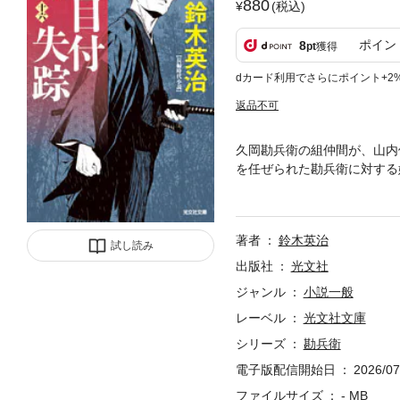
880
(税込)
ポイン
8
pt
獲得
dカード利用でさらにポイント+2
返品不可
久岡勘兵衛の組仲間が、山内
を任ぜられた勘兵衛に対する
間の探索に入るが……。十三
大人気剣豪ミステリー堂々の
著者
鈴木英治
試し読み
出版社
光文社
ジャンル
小説一般
レーベル
光文社文庫
シリーズ
勘兵衛
電子版配信開始日
2026/07
ファイルサイズ
- MB