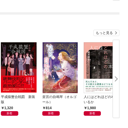
もっと見る
平成猿蟹合戦図 新装
皇宮の自鳴琴（オルゴ
人にはどれほどの本が
版
ール）
いるか
1,320
814
1,980
新着
新着
新着