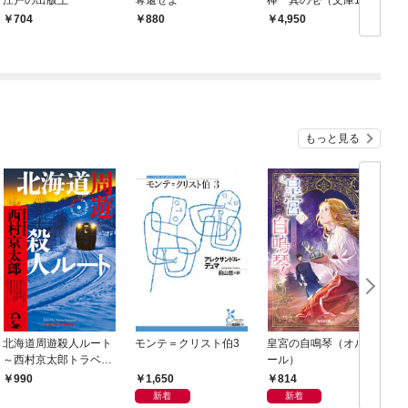
0巻収録）
704
880
4,950
もっと見る
北海道周遊殺人ルート
モンテ＝クリスト伯3
皇宮の自鳴琴（オルゴ
～西村京太郎トラベル
ール）
ミステリー・セレクシ
1,650
814
990
ョン（1）～
新着
新着