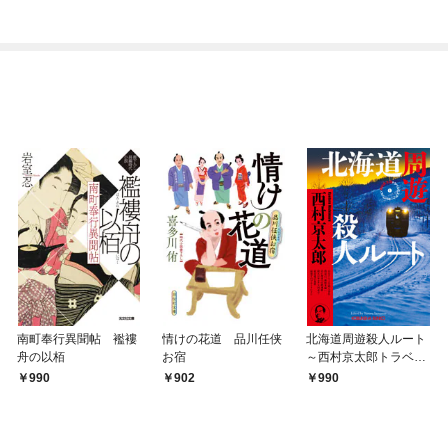
南町奉行異聞帖 襤褸
情けの花道 品川任侠
北海道周遊殺人ルート
舟の以栢
お宿
～西村京太郎トラベル
ミステリー・セレクシ
990
902
990
ョン（1）～