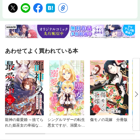
あわせてよく買われている本
龍神の最愛婚 ～捨てら
シングルマザーの転生
傷モノの花嫁 分冊版
捨て
れた姫巫女の幸福な嫁
悪女ですが、溺愛ルー
婚を
入り～
トつかみました！【単
る？
話版】