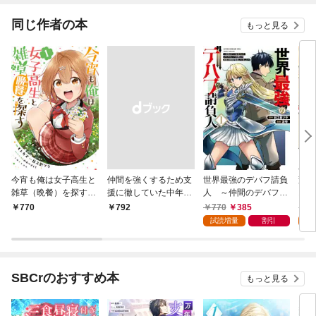
同じ作者の本
もっと見る
今宵も俺は女子高生と
仲間を強くするため支
世界最強のデバフ請負
変わ
雑草（晩餐）を探す
援に徹していた中年冒
人 ～仲間のデバフを
お人
（コミック）１【電子
険者、追放され自分だ
肩代わりしていたら、
一人
770
385
7
770
￥792
版特典付】
けの最強ギルドを作
いつの間にか無敵の肉
る～
試読増量
割引
試
る ～【シェアリン
体が完成していました
才能
グ】スキルでステータ
～ 1巻
友達
スは思いのまま！ 恩
宝を
恵に気づいたってもう
1巻
SBCrのおすすめ本
もっと見る
遅い！～1