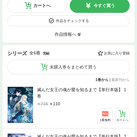
カートへ
今すぐ買う
作品をチェックする
作品情報へ
全6冊
シリーズ
お気に入り登録
完結
未購入巻をまとめて買う
1巻から
|
最新刊から
滅んだ女王の魂が愛を知るまで【単行本版】 1
巻
715
110
1冊無料
カートへ
滅んだ女王の魂が愛を知るまで【単行本版】 2