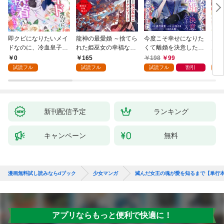
即クビになりたいメイ
龍神の最愛婚 ～捨てら
今度こそ幸せになりた
鬼条
ドなのに、冷血皇子に
れた姫巫女の幸福な嫁
くて離婚を決意したと
見初
執着されています第1
入り～: 1
ころ、無表情な旦那様
～１
0
165
198
99
1
話
が「愛してる」と言っ
試読フル
試読フル
試読フル
割引
試
てきました。1
新刊配信予定
ランキング
キャンペーン
無料
漫画無料試し読みならdブック
少女マンガ
滅んだ女王の魂が愛を知るまで【単行
アプリならもっと便利で快適に！