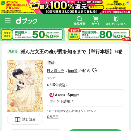
作品検索
カート
はじめての方へ
滅んだ女王の魂が愛を知るまで【単行本版】 6巻
最新刊
完結
日之影ソラ
tom等
他1名
マンガ
748
(税込)
6
pt
獲得
ポイント詳細
dカード利用でさらにポイント+2%
返品不可
試し読み