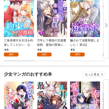
三食昼寝付き生活を約
万年ヒラ教師の支援魔
騙されて溺愛再婚しま
ヒト
束してください、公爵
術師、最強の賢者にな
した！ 第1話
様 1話
る～不人気の支援魔術
0
0
0
0
師は給料泥棒だと魔術
無料
無料
無料
大学をクビになった
が、出世した元教え子
たちのおかげで何も困
らない件～ 第1話
少女マンガのおすすめ本
もっと見る