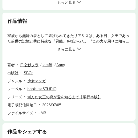
もっと見る
作品情報
家族から無能力者として虐げられてきたリアリスは、ある日、女王であっ
た前世の記憶と共に特殊な『異能』を授かった。〝この力が周りに知られ
れば、前世のように利用され、私は不幸な未来を辿るだろう〟そう考えた
リアリスは、異能を隠し、無力なままの令嬢として静かに生きていくと決
めた――はずが、彼女の秘密を知った第六王子エドワードから「俺の婚約
者になれ！」と言われ、リアリスはこの国を揺るがす王位継承権の舞台へ
著者
日之影ソラ
tom等
Anny
と連れ出される。穏やかな世界で静かに過ごしたい強き令嬢と、異能がも
出版社
SBCr
たらす差別的な世界を変えたい孤独な王子の、ロマンスファンタジー。
ジャンル
少女マンガ
レーベル
booklistaSTUDIO
シリーズ
滅んだ女王の魂が愛を知るまで【単行本版】
電子版配信開始日
2026/07/05
ファイルサイズ
- MB
作品をシェアする