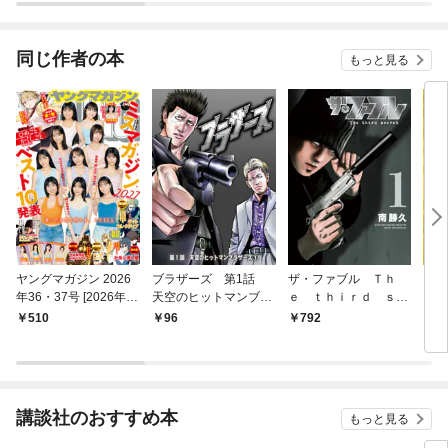
ガチ
９９
れて
同じ作者の本
もっと見る
バー
『ざ
ヤングマガジン 2026
ブラザーズ 第1話
ザ・ファブル Ｔｈ
ブラ
年36・37号 [2026年8
天空のヒットマンブラ
ｅ ｔｈｉｒｄ ｓｅ
（１
月3日発売]
ザーズ①
ｃｒｅｔ（１）
510
96
792
8
講談社のおすすめ本
もっと見る