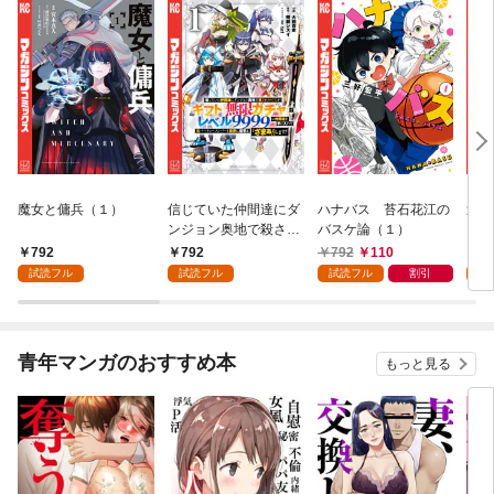
魔女と傭兵（１）
信じていた仲間達にダ
ハナバス 苔石花江の
追放
ンジョン奥地で殺され
バスケ論（１）
『自
かけたがギフト『無限
領地
792
792
792
110
7
ガチャ』でレベル９９
強の
試読フル
試読フル
試読フル
割引
試
９９の仲間達を手に入
～最
れて元パーティーメン
で始
バーと世界に復讐＆
拓ス
『ざまぁ！』します！
（１
青年マンガのおすすめ本
もっと見る
（１）