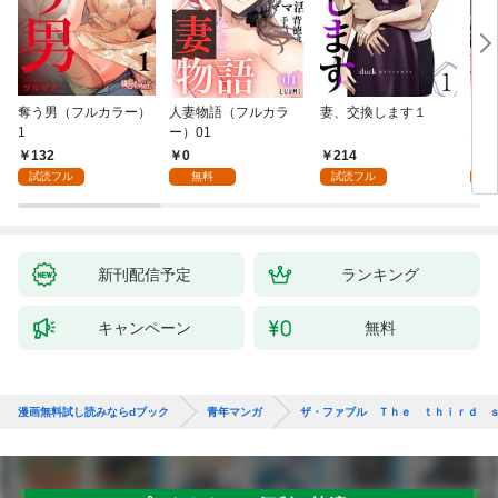
奪う男（フルカラー）
人妻物語（フルカラ
妻、交換します１
ごめ
1
ー）01
ない
132
0
214
1
試読フル
無料
試読フル
試
新刊配信予定
ランキング
キャンペーン
無料
漫画無料試し読みならdブック
青年マンガ
ザ・ファブル Ｔｈｅ ｔｈｉｒｄ 