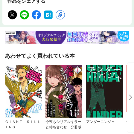
作品をシェアする
あわせてよく買われている本
ＧＩＡＮＴ ＫＩＬＬ
今夜もシリアルキラー
アンダーニンジャ
信じ
ＩＮＧ
と待ち合わせ 分冊版
ンジ
かけ