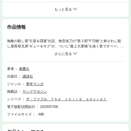
もっと見る
作品情報
無敵の殺し屋“引退＆隠遁”伝説、無音抜刀の“第３部”!!“刃物”と称されし殺
し屋異母兄弟“ギュー＆サク”が、ついに“最上大業物”を抜く夜ですーー。フ
ァブルを狙い、水面下で蠢く殺し屋“ハサミの兄弟”。鮫剣組のバックであ
った彼らは“あの公園での夜”に参戦した元アリの軍団たちと次々に接触を
図り、その身柄を匿うとともにファブルに関する情報を集めていた。ミサ
キの同人ＡＶを流出させた張本人である“ピンクのカエル”こと井土も、元
著者
南勝久
アリとしてハサミの兄弟の下へーー。運命の糸が絡み合い、平和に暮らす
出版社
講談社
アキラの周辺も次第にキナ臭くなっていくのだが‥‥！？
ジャンル
青年マンガ
掲載誌
ヤングマガジン
シリーズ
ザ・ファブル Ｔｈｅ ｔｈｉｒｄ ｓｅｃｒｅｔ
電子版配信開始日
2026/07/06
ファイルサイズ
- MB