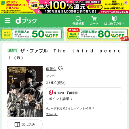
作品検索
カート
はじめての方へ
ザ・ファブル Ｔｈｅ ｔｈｉｒｄ ｓｅｃｒｅ
最新刊
ｔ（５）
南勝久
マンガ
792
(税込)
7
pt
獲得
ポイント詳細
dカード利用でさらにポイント+2%
返品不可
試し読み