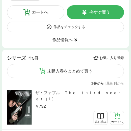
カートへ
今すぐ買う
作品をチェックする
作品情報へ
シリーズ
全5冊
お気に入り登録
未購入巻をまとめて買う
1巻から
|
最新刊から
ザ・ファブル Ｔｈｅ ｔｈｉｒｄ ｓｅｃｒ
ｅｔ（１）
792
試し読み
カートへ