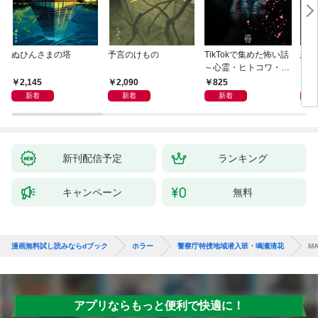
ぬひんさまの塔
予言のけもの
TikTokで集めた怖い話
恐怖
～心霊・ヒトコワ・不
思議・都市伝説～
2,145
2,090
825
9
新着
新着
新着
新刊配信予定
ランキング
キャンペーン
無料
漫画無料試し読みならdブック
ホラー
警察庁特捜地域潜入班・鳴瀬清花
M
アプリならもっと便利で快適に！