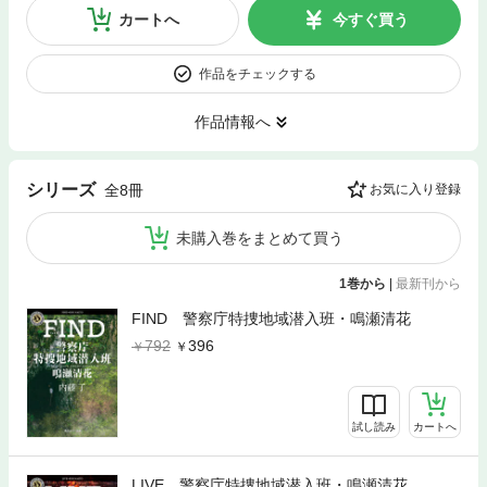
カートへ
今すぐ買う
作品をチェックする
作品情報へ
シリーズ
全8冊
お気に入り登録
未購入巻をまとめて買う
1巻から
|
最新刊から
FIND 警察庁特捜地域潜入班・鳴瀬清花
792
396
試し読み
カートへ
LIVE 警察庁特捜地域潜入班・鳴瀬清花