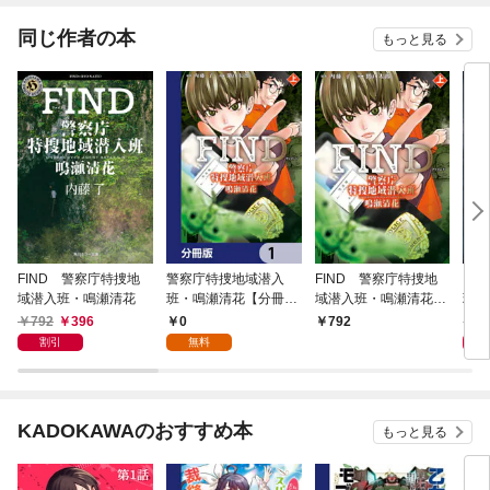
同じ作者の本
もっと見る
FIND 警察庁特捜地
警察庁特捜地域潜入
FIND 警察庁特捜地
ＯＮ
域潜入班・鳴瀬清花
班・鳴瀬清花【分冊
域潜入班・鳴瀬清花
班・
版】 1
上
792
396
0
8
792
割引
無料
KADOKAWAのおすすめ本
もっと見る