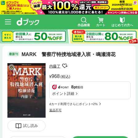
作品検索
カート
はじめての方へ
MARK 警察庁特捜地域潜入班・鳴瀬清花
最新刊
内藤了
968
(税込)
8
pt
獲得
ポイント詳細
dカード利用でさらにポイント+2%
返品不可
試し読み