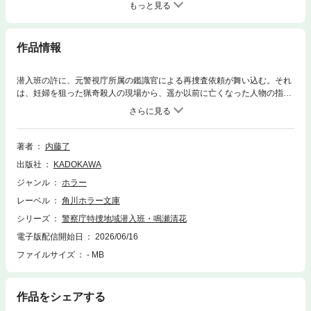
もっと見る
作品情報
潜入班の許に、元警視庁所属の鑑識官による再捜査依頼が舞い込む。それ
は、妊婦を狙った猟奇殺人の現場から、遥か以前に亡くなった人物の指紋
が見つかった未解決事件だった。鑑識による重大なミスとして片付けられ
た、不可解な指紋の混入事案……それと同じ現象が、捜査中の中学生男児
死亡事案の現場で発生したという。「殺人事件の被害者が、次の殺人現場
に指紋を残す」――あまりに奇妙な法則を持った怪事件。死者の指紋が意
著者
内藤了
味するものとは？複数の未解決事件を遡り共通点を見いだしていく中で、
出版社
KADOKAWA
清花はネット上で行われているある「ゲーム」の存在を知ることに……
ジャンル
ホラー
レーベル
角川ホラー文庫
シリーズ
警察庁特捜地域潜入班・鳴瀬清花
電子版配信開始日
2026/06/16
ファイルサイズ
- MB
作品をシェアする