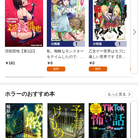
淫獄団地【第1話】
私、蜘蛛なモンスター
乙女ゲー世界はモブに
乙女
をテイムしたので、ス
厳しい世界です【共和
厳し
パイダーシルクで裁縫
国編】【分冊版】 1
国
0
0
8
181
を頑張ります！【分冊
無料
無料
試
版】 1
ホラーのおすすめ本
もっと見る