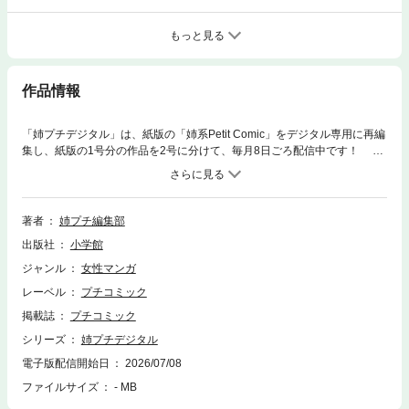
もっと見る
作品情報
「姉プチデジタル」は、紙版の「姉系Petit Comic」をデジタル専用に再編
集し、紙版の1号分の作品を2号に分けて、毎月8日ごろ配信中です！
【紙版雑誌にはないデジタル特典がたっぷり！】 ①デジタル限定連載盛
りだくさん！ ②デジタル限定姉プチ名作試し読み付き 収録作品
『だから僕たちはモテない』藤原よしこ 『悪し妻かたり 特別編』大海
とむ 『今宵もお待ちしております』北川みゆき 『真綿の檻』尾崎衣
著者
姉プチ編集部
良 『楽園の処方箋』小純月子 『類は恋と変を呼ぶ』粒見よう子 【デジ
出版社
小学館
タル限定】『堕悪魔ルシェルの禁断の誘惑』長江朋美 【再録】『悪し妻か
たり』大海とむ 名作PICK UP『蜜夜婚～付喪神の嫁御寮～』大海とむ
ジャンル
女性マンガ
次号、「姉プチデジタル」9月号は8月7日頃配信予定です！ ※「姉プ
レーベル
プチコミック
チ」デジタル版では、紙版と一部内容が異なる場合があります。ご了承く
ださいませ。
掲載誌
プチコミック
シリーズ
姉プチデジタル
電子版配信開始日
2026/07/08
ファイルサイズ
- MB