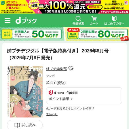
作品検索
カート
はじめての方へ
姉プチデジタル【電子版特典付き】 2026年8月号
（2026年7月8日発売）
姉プチ編集部
マンガ
517
(税込)
4
pt
獲得
ポイント詳細
dカード利用でさらにポイント+2%
返品不可
試し読み