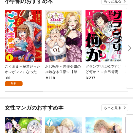
小学館のおすすめ本
もっと見る
ごくまま～極道だった
おじ転生～悪役令嬢の
グランプリは私ですけ
後宮
オレがママになった話
加齢なる生活～【単
ど何か？ ～自己肯定モ
は謎
～【単話】（１）
話】（１）
ンスターのミスコン無
（１
0
118
237
2
双～【単話】（１）
無料
女性マンガのおすすめ本
もっと見る