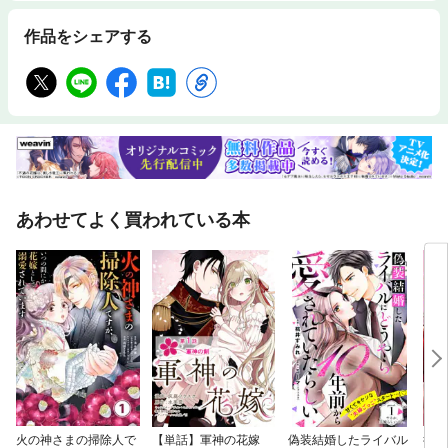
作品をシェアする
あわせてよく買われている本
火の神さまの掃除人で
【単話】軍神の花嫁
偽装結婚したライバル
後宮