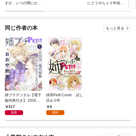
すが、いつの間にか花
にどうやら１０年前か
版】
嫁として溺愛されてい
ら愛されていたらし
ます【単話】
い 分冊版
同じ作者の本
もっと見る
姉プチデジタル【電子
姉系Petit Comic 試し
版特典付き】 2026年9
読み 0号
月号（2026年8月7日
517
0
発売）
新着
無料