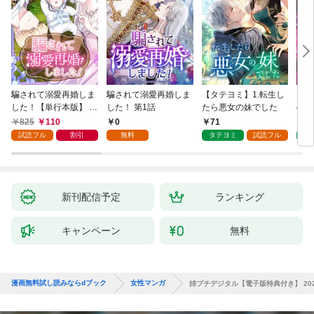
騙されて溺愛再婚しま
騙されて溺愛再婚しま
【タテヨミ】1.転生し
【タ
した！【単行本版】 1
した！ 第1話
たら悪女の妹でした
の私
巻
825
110
0
71
7
試読フル
割引
無料
タテヨミ
試読フル
タ
新刊配信予定
ランキング
キャンペーン
無料
漫画無料試し読みならdブック
女性マンガ
姉プチデジタル【電子版特典付き】 202