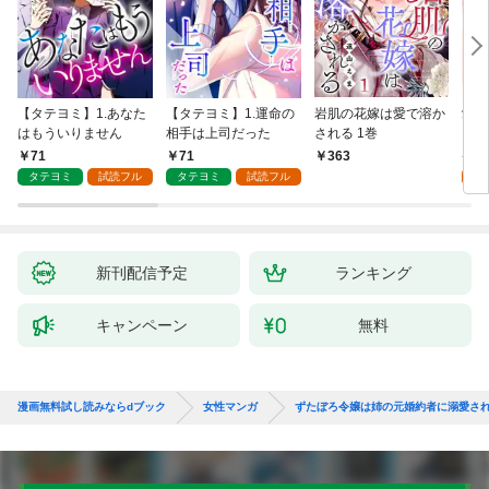
【タテヨミ】1.あなた
【タテヨミ】1.運命の
岩肌の花嫁は愛で溶か
愛し
はもういりません
相手は上司だった
される 1巻
い 
71
71
1
363
タテヨミ
試読フル
タテヨミ
試読フル
試
新刊配信予定
ランキング
キャンペーン
無料
漫画無料試し読みならdブック
女性マンガ
ずたぼろ令嬢は姉の元婚約者に溺愛さ