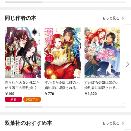
と結婚した片思い相手
がなぜ今さら私のもと
に？と思ったら—@C
同じ作者の本
もっと見る
OMIC
売られた天女と死にた
ずたぼろ令嬢は姉の元
ずたぼろ令嬢は姉の元
アラ
がり藩主の契約婚【単
婚約者に溺愛される
婚約者に溺愛される
長は
話】１
（コミック） 1
（ノベル）
開幕
190
770
1,320
3
愛し
新着
試読フル
カラ
双葉社のおすすめ本
もっと見る