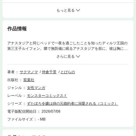
もっと見る
作品情報
アナスタジアと同じベッドで一夜を過ごしたことを知ったディルツ王国の
第三王子ルイフォン。隣で無防備に眠るアナスタジアを前に、彼は胸に秘
めていた思いを自覚していく。しかし王太子ライオネルが、親友のキュロ
スとその婚約者マリーを引き裂こうとしていることを知り、ルイフォンは
アナスタジアのもとを去ることに。自らの恋心を押し込めて、生涯ミレー
ヌと共に生きることを選ぶのだが――。互いに惹かれ合いながらも結ばれ
著者
サクマノマ
仲倉千景
とびらの
ぬ、ルイフォンとアナスタジアの恋の行方とは!? 「小説家になろう」発の
出版社
双葉社
大人気作、第11弾！
ジャンル
女性マンガ
レーベル
モンスターコミックスｆ
シリーズ
ずたぼろ令嬢は姉の元婚約者に溺愛される（コミック）
電子版配信開始日
2026/07/08
ファイルサイズ
- MB