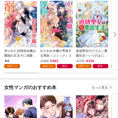
売られた辺境伯令嬢は
かたわれ令嬢が男装す
追放聖女のどろんこ農
小林
隣国の王太子に溺愛さ
る理由（コミック） 1
園生活～いつのまにか
ゴン
れる 1
隣国を救ってしまいま
0
990
693
770
539
7
した～（コミック） 1
試読フル
試読フル
割引
試読フル
割引
試
女性マンガのおすすめ本
もっと見る