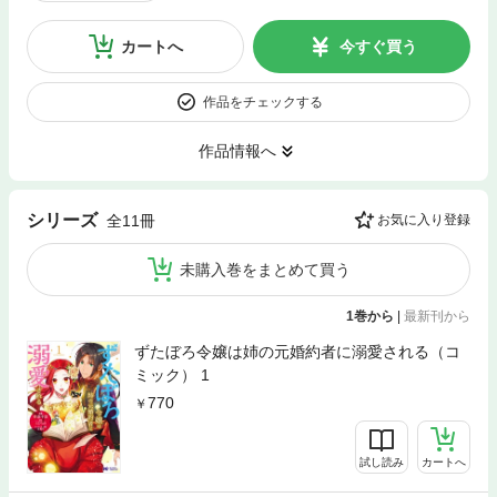
カートへ
今すぐ買う
作品をチェックする
作品情報へ
シリーズ
全11冊
お気に入り登録
未購入巻をまとめて買う
1巻から
|
最新刊から
ずたぼろ令嬢は姉の元婚約者に溺愛される（コ
ミック） 1
770
試し読み
カートへ