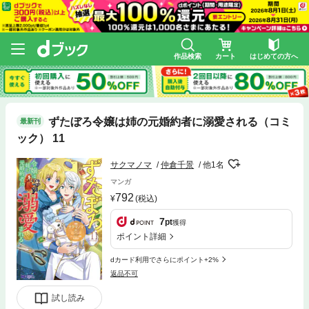
作品検索
カート
はじめての方へ
ずたぼろ令嬢は姉の元婚約者に溺愛される（コミ
最新刊
ック） 11
サクマノマ
仲倉千景
他1名
マンガ
792
(税込)
7
pt
獲得
ポイント詳細
dカード利用でさらにポイント+2%
返品不可
試し読み