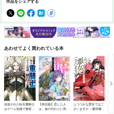
作品をシェアする
あわせてよく買われている本
追放された転生重騎士
【単話版】恋した人
ふつつかな悪女ではご
土か
はゲーム知識で無双す
は、妹の代わりに死ん
ざいますが ～雛宮蝶鼠
る
でくれと言った。—妹
とりかえ伝～