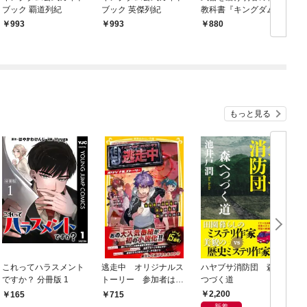
ブック 覇道列紀
ブック 英傑列紀
教科書『キングダム』
993
993
880
もっと見る
これってハラスメント
逃走中 オリジナルス
ハヤブサ消防団 森へ
ですか？ 分冊版 1
トーリー 参加者は小
つづく道
学生！？ 渋谷の街を
2,200
165
715
逃げまくれ！
新着