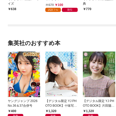
イズ
典
679
100
638
770
試読フル
割引
集英社のおすすめ本
ヤングジャンプ 2026
【デジタル限定 YJ PH
【デジタル限定 YJ PH
No.36＆37合併号
OTO BOOK】十味写真
OTO BOOK】片田陽依
集「続・『ぽみ』！？
写真集「羽色日和」
400
1,320
1,320
どこでもトレイン・ベ
新着
新着
新着