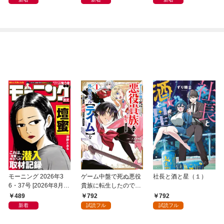
モーニング 2026年3
ゲーム中盤で死ぬ悪役
社長と酒と星（１）
6・37号 [2026年8月6
貴族に転生したので、
日発売]
外れスキル【テイム】
489
792
792
を駆使して最強を目指
新着
試読フル
試読フル
してみた（１）