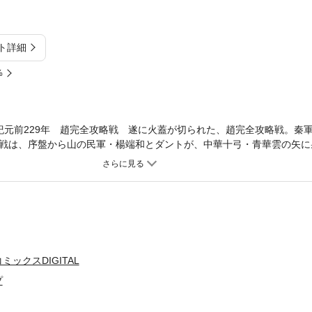
ト詳細
%
 紀元前229年 趙完全攻略戦 遂に火蓋が切られた、趙完全攻略戦。秦
戦は、序盤から山の民軍・楊端和とダントが、中華十弓・青華雲の矢に
まる事なく、次なる標的は飛信隊・李信へ。青華雲の猛威を食い止めるの
ックスDIGITAL
プ