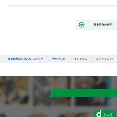
新刊配信予定
漫画無料試し読みならdブック
青年マンガ
キングダム
キングダム 79