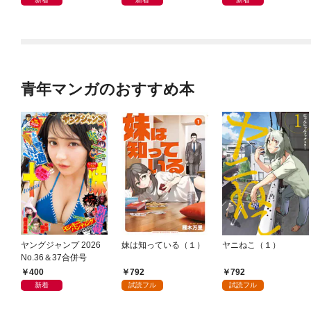
トナム篇」
青年マンガのおすすめ本
ヤングジャンプ 2026
妹は知っている（１）
ヤニねこ（１）
No.36＆37合併号
400
792
792
新着
試読フル
試読フル