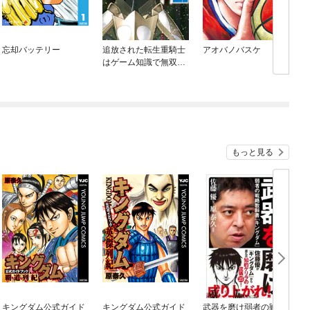
忘却バッテリー
追放された転生重騎士
アオバノバスケ
はゲーム知識で無双す
る
もっと見る
キングダム公式ガイド
キングダム公式ガイド
武器を磨け弱者の戦略