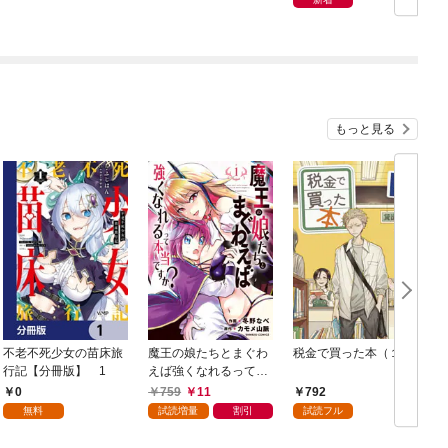
もっと見る
不老不死少女の苗床旅
魔王の娘たちとまぐわ
税金で買った本（１）
女
行記【分冊版】 1
えば強くなれるって本
当ですか？【特典ペー
0
759
11
792
パー付き】【カラーペ
無料
試読増量
割引
試読フル
ージ増量版】 (1)