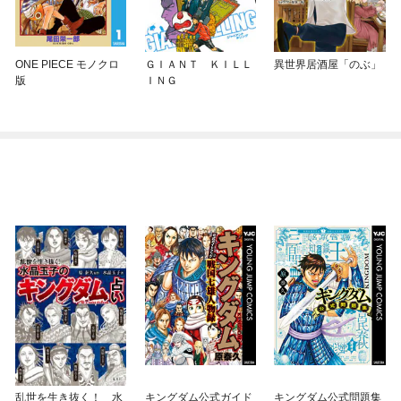
ONE PIECE モノクロ
ＧＩＡＮＴ ＫＩＬＬ
異世界居酒屋「のぶ」
版
ＩＮＧ
乱世を生き抜く！ 水
キングダム公式ガイド
キングダム公式問題集