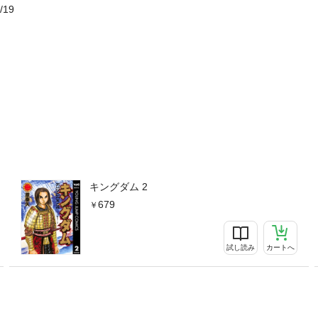
/19
キングダム 2
679
試し読み
カートへ