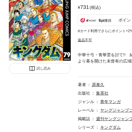
731
(税込)
ポイン
6
pt
獲得
dカード利用でさらにポイント+2
返品不可
中華十弓・青華雲を討て!!
より幕を開けた未曾有の広域
の展開に――。その勢いは止
試し読み
著者
原泰久
出版社
集英社
ジャンル
青年マンガ
レーベル
ヤングジャンプコミ
掲載誌
週刊ヤングジャン
シリーズ
キングダム