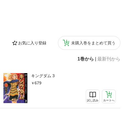
お気に入り登録
未購入巻をまとめて買う
1巻から
|
最新刊から
キングダム 3
679
試し読み
カートへ