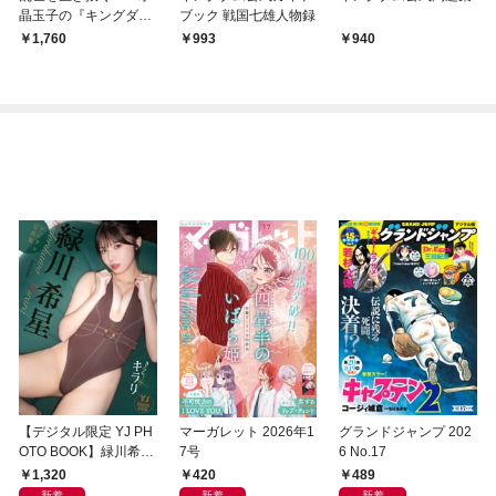
晶玉子の『キングダ
ブック 戦国七雄人物録
ム』占い
1,760
993
940
【デジタル限定 YJ PH
マーガレット 2026年1
グランドジャンプ 202
OTO BOOK】緑川希星
7号
6 No.17
写真集「きらら、キラ
1,320
420
489
リ」
新着
新着
新着