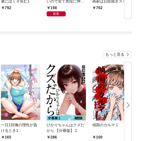
棄にほくそ笑む1
いので全て悪役に押し
画家はお絵描きスキル
勇
付けます 第1話
で異世界無双する！1
198
792
792
新着
もっと見る
一日1回俺の理性が負
ひかりちゃんはクズだ
傾国のカルマ 1
けるとき1
から 【分冊版】 1
版
165
286
100