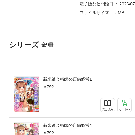
電子版配信開始日
2026/07
ファイルサイズ
- MB
シリーズ
全9冊
新米錬金術師の店舗経営1
792
試し読み
カートへ
新米錬金術師の店舗経営4
792