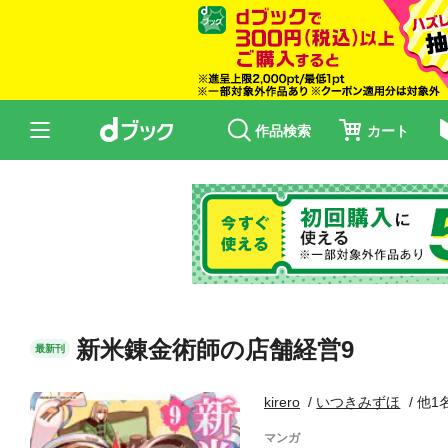
作品検索
カート
新米錬金術師の店舗経営9
最新刊
kirero
いつきみずほ
他1
マンガ