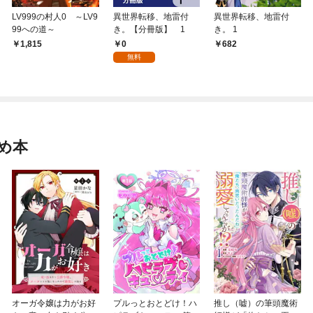
LV999の村人0 ～LV9
異世界転移、地雷付
異世界転移、地雷付
99への道～
き。【分冊版】 1
き。 1
0
1,815
682
無料
め本
オーガ令嬢は力がお好
プルっとおとどけ！ハ
推し（嘘）の筆頭魔術