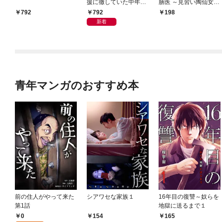
援に徹していた中年冒
膳医 ～見習い陶仙女で
険者、追放され自分だ
すが、もふもふ達とお
792
792
198
けの最強ギルドを作
妃様の問題を解決しま
新着
る ～【シェアリン
す～ 第1話
グ】スキルでステータ
スは思いのまま！ 恩
恵に気づいたってもう
遅い！～1
青年マンガのおすすめ本
前の住人がやって来た
シアワセな家族１
16年目の復讐～奴らを
第1話
地獄に送るまで１
0
154
165