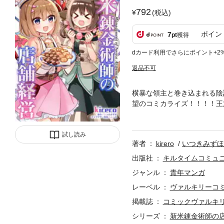
792
(税込)
ポイン
7
pt
獲得
dカード利用でさらにポイント+2
返品不可
横暴な領主と巻き込まれる陰謀
望のコミカライズ！！！！王
集まり、帰還しようとしたそ
主に対する面倒な企みが張り
試し読み
描き下ろしとして錬金術師養
著者
kirero
いつきみずほ
出版社
キルタイムコミュ
ジャンル
青年マンガ
レーベル
ヴァルキリーコ
掲載誌
コミックヴァルキ
シリーズ
新米錬金術師の