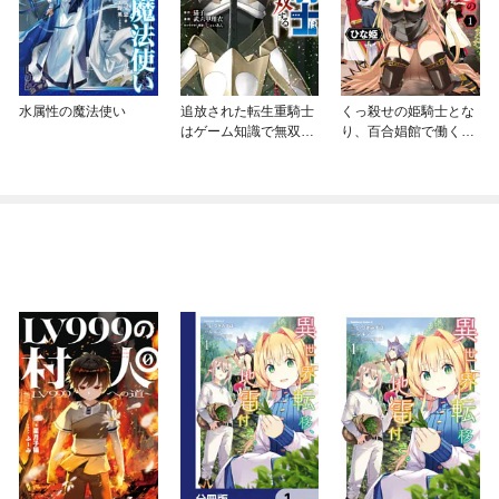
水属性の魔法使い
追放された転生重騎士
くっ殺せの姫騎士とな
はゲーム知識で無双す
り、百合娼館で働くこ
る
とになりました。