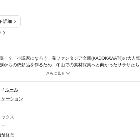
ト詳細
%
！？「小説家になろう」発ファンタジア文庫(KADOKAWA刊)の大人
族からの依頼品を作るため、冬山での素材採集へと向かったサラサたち
の時魔物の群れに追われる集団に巻き込まれることに！さらに事態の裏
巡らされているようで──。悠々自適なお仕事スローライフに陰謀の影
成学校時代の一コマを収録！サラサの友人関係が明らかに！？
ふーみ
ニケーション
ミックス
リー
店舗経営