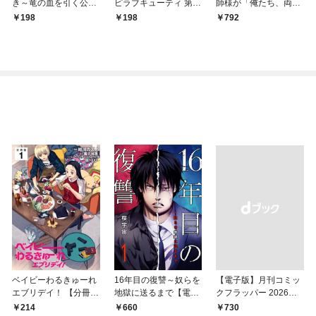
き～竜の血を引く公爵
ピラブキューティ 第1
師様が「俺たち、両思
令嬢、オーガよりも強
話
いだったんだね」と溺
198
198
792
くなったので婿探しに
愛してくるんです
出る～ 第1話
が！？1
ベイビーわるきゅーれ
16年目の復讐～奴らを
【電子版】月刊コミッ
エブリデイ！ 【分冊
地獄に送るまで【電子
クフラッパー 2026年9
版】 1
単行本版】１
月号
214
660
￥730