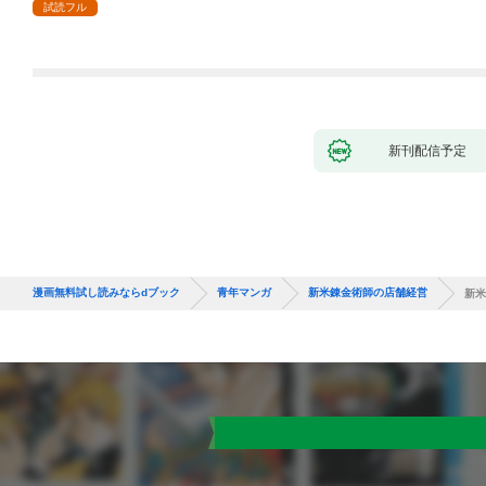
試読フル
新刊配信予定
漫画無料試し読みならdブック
青年マンガ
新米錬金術師の店舗経営
新米