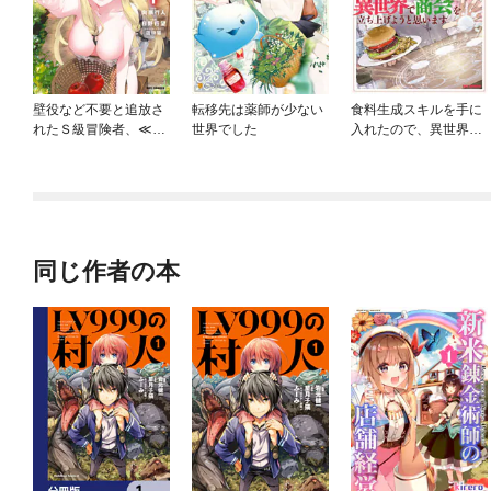
壁役など不要と追放さ
転移先は薬師が少ない
食料生成スキルを手に
れたＳ級冒険者、≪奴
世界でした
入れたので、異世界で
隷解放≫スキルを駆使
商会を立ち上げようと
して史上最強の国造り
思います
同じ作者の本