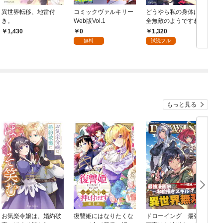
異世界転移、地雷付
コミックヴァルキリー
どうやら私の身体は完
き。
Web版Vol.1
全無敵のようですね １
0
1,320
1,430
無料
試読フル
もっと見る
お気楽令嬢は、婚約破
復讐姫にはなりたくな
ドローイング 最強漫