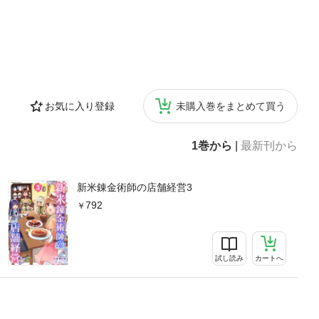
お気に入り登録
未購入巻をまとめて買う
1巻から
|
最新刊から
新米錬金術師の店舗経営3
792
試し読み
カートへ