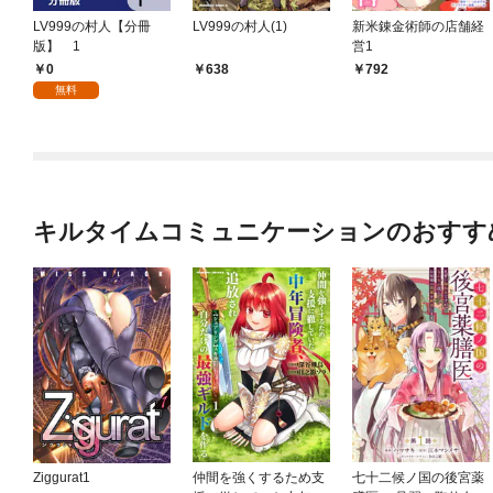
LV999の村人【分冊
LV999の村人(1)
新米錬金術師の店舗経
版】 1
営1
0
638
792
無料
キルタイムコミュニケーションのおすす
Ziggurat1
仲間を強くするため支
七十二候ノ国の後宮薬