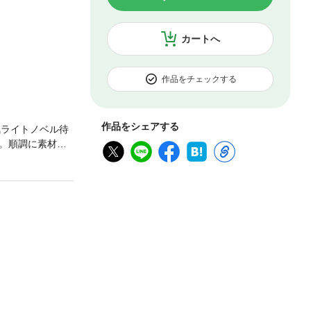
カートへ
作品をチェックする
作品をシェアする
気ライトノベル待
。順調に素材が
には、横暴な領
！？単行本だけの