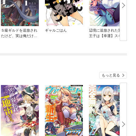
Ｓ級ギルドを追放され
ギャルごはん
辺境に追放された第5
たけど、実は俺だけド
王子は【幸運】スキル
ラゴンの言葉がわかる
でさくさく生き延びま
ので、気付いたときに
す
は竜騎士の頂点を極め
てました。
もっと見る