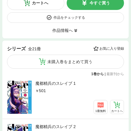
カートへ
今すぐ買う
作品をチェックする
作品情報へ
シリーズ
全21冊
お気に入り登録
未購入巻をまとめて買う
1巻から
|
最新刊から
魔都精兵のスレイブ 1
501
1冊無料
カートへ
魔都精兵のスレイブ 2