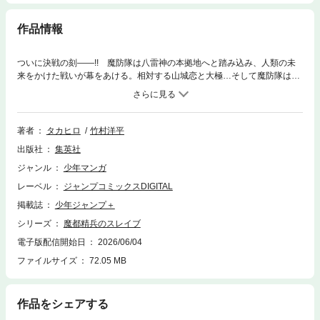
作品情報
ついに決戦の刻――!! 魔防隊は八雷神の本拠地へと踏み込み、人類の未
来をかけた戦いが幕をあける。相対する山城恋と大極…そして魔防隊は敵
を分断し、一柱ずつ撃破する作戦に出る！ 夜雲とワルワラは若雲を標的
とし、連携して攻め込むが…!?
著者
タカヒロ
竹村洋平
出版社
集英社
ジャンル
少年マンガ
レーベル
ジャンプコミックスDIGITAL
掲載誌
少年ジャンプ＋
シリーズ
魔都精兵のスレイブ
電子版配信開始日
2026/06/04
ファイルサイズ
72.05 MB
作品をシェアする