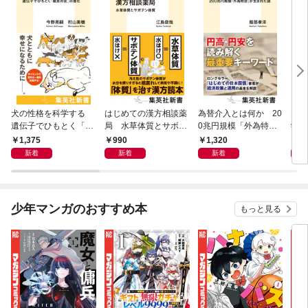
犬の性格を科学する
はじめての漢方相談薬
為替介入とは何か 20
大江
遺伝子でひもとく「最
局 水草体質とサボテ
0兆円規模「外為特
学と
良の友」の進化
ン体質
会」が生まれた謎
から
1,375
990
1,320
1,
新着
新着
新着
少年マンガのおすすめ本
もっと見る