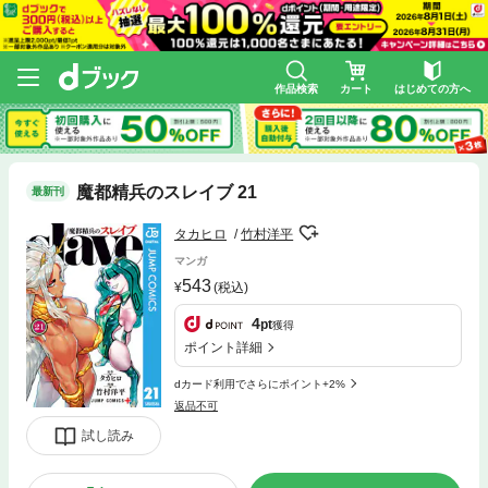
作品検索
カート
はじめての方へ
魔都精兵のスレイブ 21
最新刊
タカヒロ
竹村洋平
マンガ
543
(税込)
4
pt
獲得
ポイント詳細
dカード利用でさらにポイント+2%
返品不可
試し読み