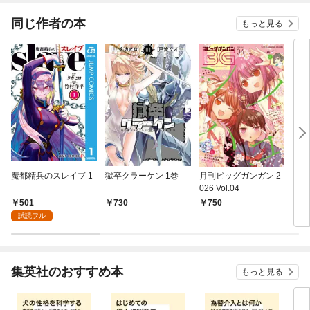
同じ作者の本
もっと見る
魔都精兵のスレイブ 1
獄卒クラーケン 1巻
月刊ビッグガンガン 2
魔都
026 Vol.04
ミカ
501
6
730
750
試読フル
試
集英社のおすすめ本
もっと見る