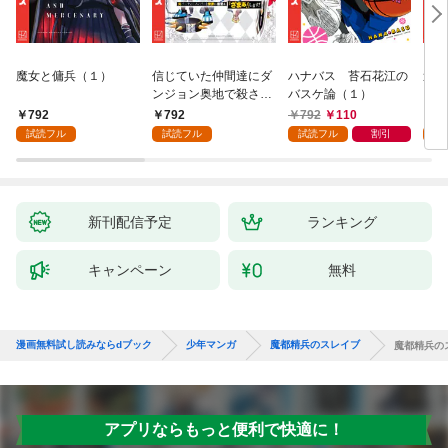
魔女と傭兵（１）
信じていた仲間達にダ
ハナバス 苔石花江の
追放
ンジョン奥地で殺され
バスケ論（１）
『自
かけたがギフト『無限
領地
792
792
792
110
7
ガチャ』でレベル９９
強の
試読フル
試読フル
試読フル
割引
試
９９の仲間達を手に入
～最
れて元パーティーメン
で始
バーと世界に復讐＆
拓ス
『ざまぁ！』します！
（１
（１）
新刊配信予定
ランキング
キャンペーン
無料
漫画無料試し読みならdブック
少年マンガ
魔都精兵のスレイブ
魔都精兵のス
アプリならもっと便利で快適に！