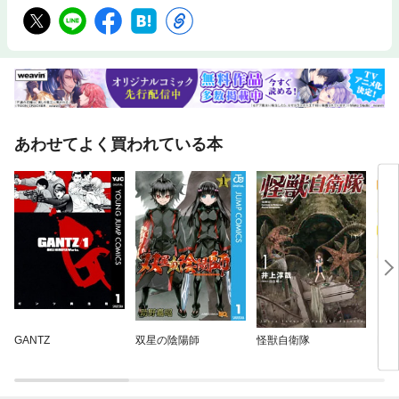
あわせてよく買われている本
GANTZ
双星の陰陽師
怪獣自衛隊
HU
カラ