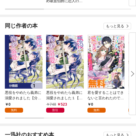
め吸血伯爵に恋人のフ
した
リをお願いしたら、な
番目
ぜか溺愛モードになり
ました
同じ作者の本
もっと見る
悪役をやめたら義弟に
悪役をやめたら義弟に
君を愛することはでき
君を
溺愛されました【分冊
溺愛されました１【電
ないと言われたので猫
ない
版】 1
子限定特典付き】
を愛でることにしまし
を愛
0
748
523
0
8
た 黒猫さんをもふも
た 
無料
割引
無料
試
ふしていたら、あら？
ふし
旦那様のご様子
旦
が…？ ノベル&コミ
が…
ック試読版
き下
一迅社のおすすめ本
もっと見る