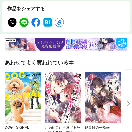
作品をシェアする
あわせてよく買われている本
DOG SIGNAL
元婚約者から逃げるた
結界師の一輪華
竜陛