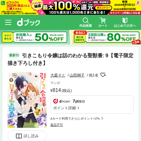
作品検索
カート
はじめての方へ
引きこもり令嬢は話のわかる聖獣番: 9【電子限定
最新刊
描き下ろし付き】
大庭そと
山田桐子
他1名
マンガ
814
(税込)
7
pt
獲得
ポイント詳細
dカード利用でさらにポイント+2%
返品不可
試し読み