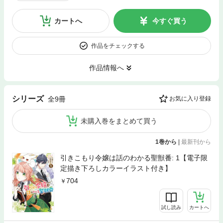
カートへ
今すぐ買う
作品をチェックする
作品情報へ
シリーズ
全9冊
お気に入り登録
未購入巻をまとめて買う
1巻から
|
最新刊から
引きこもり令嬢は話のわかる聖獣番: 1【電子限
定描き下ろしカラーイラスト付き】
704
試し読み
カートへ