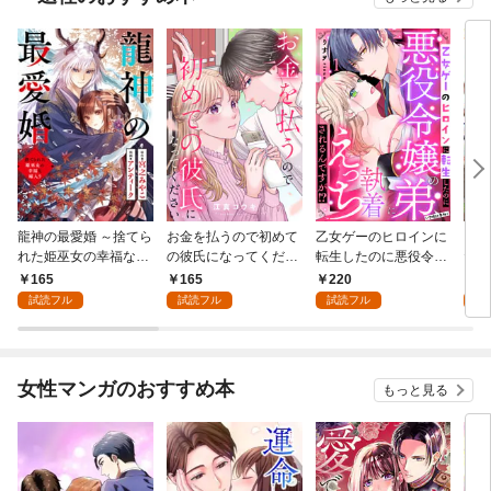
龍神の最愛婚 ～捨てら
お金を払うので初めて
乙女ゲーのヒロインに
こど
れた姫巫女の幸福な嫁
の彼氏になってくださ
転生したのに悪役令嬢
た令
入り～: 1
い: 1
の弟（攻略対象外）に
者に
165
165
220
1
執着えっちされるんで
試読フル
試読フル
試読フル
試
すが！？: 1
女性マンガのおすすめ本
もっと見る