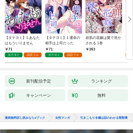
【タテヨミ】1.あなた
【タテヨミ】1.運命の
岩肌の花嫁は愛で溶か
愛し
はもういりません
相手は上司だった
される 1巻
い 
71
71
1
363
タテヨミ
試読フル
タテヨミ
試読フル
試
新刊配信予定
ランキング
キャンペーン
無料
漫画無料試し読みならdブック
女性マンガ
引きこもり令嬢は話のわかる聖獣番