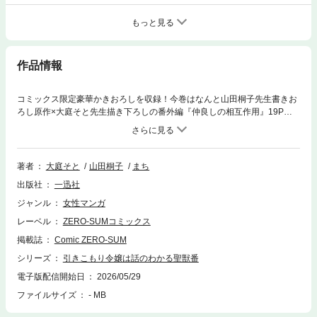
もっと見る
作品情報
コミックス限定豪華かきおろしを収録！今巻はなんと山田桐子先生書きお
ろし原作×大庭そと先生描き下ろしの番外編『仲良しの相互作用』19Pを
掲載です!!サイラス＆ミュリエル、グリゼルダ＆カナンの二組が過ごす甘
い時間は…♪聖獣ギオの真のパートナーはグリゼルダ王女ではなく、カナ
ンであると確信したミュリエルたち。彼らはカナンがギオに認められるよ
う、一芝居打つことに。サイラスとアトラはカナンとギオの怒りを引き出
著者
大庭そと
山田桐子
まち
すべく挑発を仕掛け、二組は予想外の激しい戦いをはじめる。グリゼルダ
出版社
一迅社
王女とミュリエルの見守る中、果たして決着は――…！？一迅社文庫アイ
リスの大人気ファンタジーロマンス、待望のコミカライズ第９巻登場で
ジャンル
女性マンガ
す！ 今巻も山田桐子先生書き下ろしSSを収録！
レーベル
ZERO-SUMコミックス
掲載誌
Comic ZERO-SUM
シリーズ
引きこもり令嬢は話のわかる聖獣番
電子版配信開始日
2026/05/29
ファイルサイズ
- MB