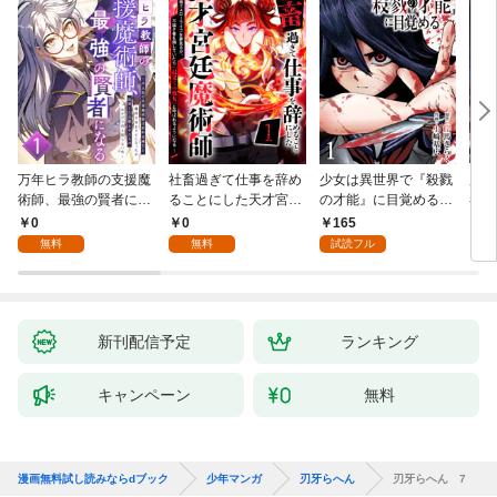
万年ヒラ教師の支援魔
社畜過ぎて仕事を辞め
少女は異世界で『殺戮
魔王
術師、最強の賢者にな
ることにした天才宮廷
の才能』に目覚める
者パ
る～不人気の支援魔術
魔術師～辺境の地でス
(話売り) #1
やっ
0
0
165
2
師は給料泥棒だと魔術
ローライフを夢見る
無料
無料
試読フル
大学をクビになった
が、不届き者を倒して
が、出世した元教え子
いたら『最果ての魔
たちのおかげで何も困
女』と呼ばれるように
らない件～ 第1話
なる～ 第1話
新刊配信予定
ランキング
キャンペーン
無料
漫画無料試し読みならdブック
少年マンガ
刃牙らへん
刃牙らへん 7