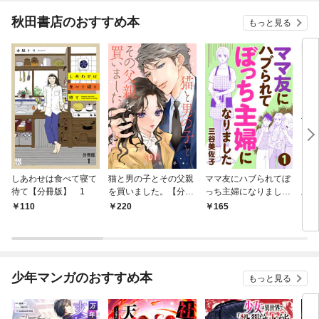
秋田書店のおすすめ本
もっと見る
しあわせは食べて寝て
猫と男の子とその父親
ママ友にハブられてぼ
ワタ
待て【分冊版】 1
を買いました。【分冊
っち主婦になりました
版】
版】 1
【分冊版】 1
110
220
165
1
少年マンガのおすすめ本
もっと見る