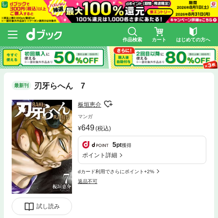
作品検索
カート
はじめての方へ
刃牙らへん 7
最新刊
板垣恵介
マンガ
649
(税込)
5
pt
獲得
ポイント詳細
dカード利用でさらにポイント+2%
返品不可
試し読み