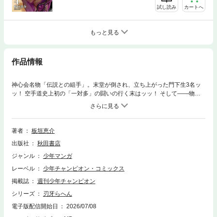
試し読み
カートへ
もっと見る
作品情報
神心会名物「伝説との組手」。末堂が倒され、立ち上がった門下生3名ッ
ッ！ 空手道史上初の「一対多」の闘いの行く末はッッ！ そして――物語
は地上最強の生物「らへん」へと突入していくッッ!!
著者
板垣恵介
出版社
秋田書店
ジャンル
少年マンガ
レーベル
少年チャンピオン・コミックス
掲載誌
週刊少年チャンピオン
シリーズ
刃牙らへん
電子版配信開始日
2026/07/08