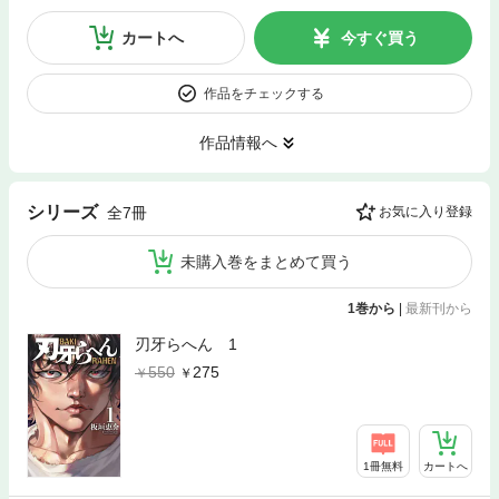
カートへ
今すぐ買う
作品をチェックする
作品情報へ
シリーズ
全7冊
お気に入り登録
未購入巻をまとめて買う
1巻から
|
最新刊から
刃牙らへん 1
550
275
1冊無料
カートへ