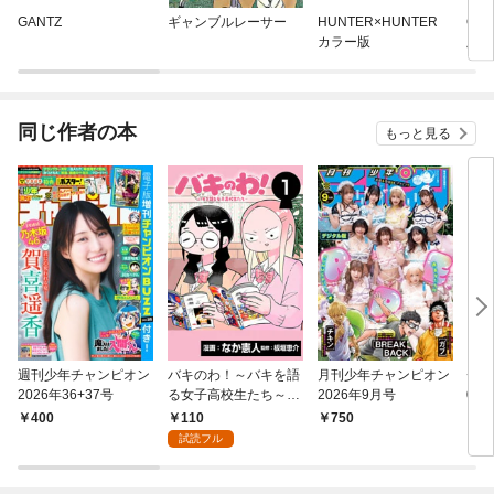
GANTZ
ギャンブルレーサー
HUNTER×HUNTER
ON
カラー版
版
同じ作者の本
もっと見る
週刊少年チャンピオン
バキのわ！～バキを語
月刊少年チャンピオン
チャ
2026年36+37号
る女子高校生たち～
2026年9月号
02
(話売り) #1
110
400
750
9
試読フル