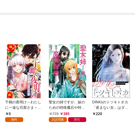
千鶴の夜明け～わたし
聖女の姉ですが、妹の
DINKsのトツキトオカ
に一途な旦那さま～
ための特殊魔石や特殊
「産まない女」はダメ
【分冊版】 1話「北条
薬草の採取をやめた
ですか？（分冊版）
0
770
385
220
家の生贄（１）」
ら、隣国の魔術師様の
【第1話】
無料
試読増量
割引
元で幸せになりまし
た！（コミック） 1巻