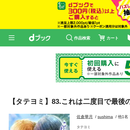
作品検索
カート
【タテヨミ】83.これは二度目で最後
佐倉華月
sushima
他1名
タテヨミ