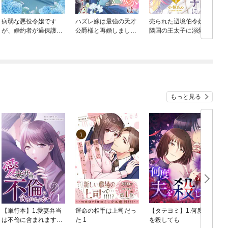
病弱な悪役令嬢です
ハズレ嫁は最強の天才
売られた辺境伯令嬢は
が、婚約者が過保護す
公爵様と再婚しまし
隣国の王太子に溺愛さ
ぎて逃げ出したい(私た
た。（分冊版）
れる
ち犬猿の仲でしたよ
ね！？)
もっと見る
【単行本】1.愛妻弁当
運命の相手は上司だっ
【タテヨミ】1.何度夫
は不倫に含まれます
た 1
を殺しても