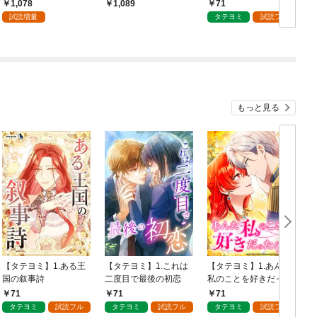
か？
1,078
71
1,089
試読増量
タテヨミ
試読フル
もっと見る
【タテヨミ】1.ある王
【タテヨミ】1.これは
【タテヨミ】1.あんた
国の叙事詩
二度目で最後の初恋
私のことを好きだった
の？
71
71
71
タテヨミ
試読フル
タテヨミ
試読フル
タテヨミ
試読フル