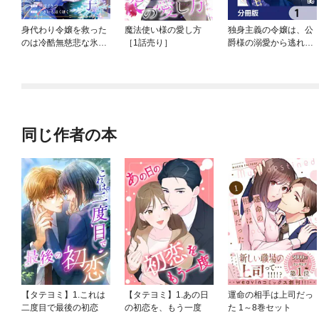
身代わり令嬢を救った
魔法使い様の愛し方
独身主義の令嬢は、公
のは冷酷無慈悲な氷の
［1話売り］
爵様の溺愛から逃れた
王子の愛でした
い【分冊版】
同じ作者の本
【タテヨミ】1.これは
【タテヨミ】1.あの日
運命の相手は上司だっ
二度目で最後の初恋
の初恋を、もう一度
た 1～8巻セット