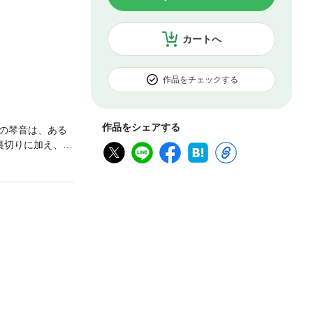
カートへ
作品をチェックする
作品をシェアする
の琴音は、ある
裏切りに加え、自
に轢かれて15年
った——