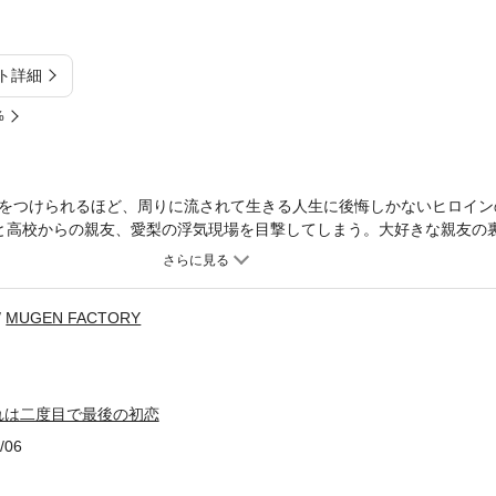
ト詳細
%
をつけられるほど、周りに流されて生きる人生に後悔しかないヒロイン
と高校からの親友、愛梨の浮気現場を目撃してしまう。大好きな親友の
愛梨の仕業だったということを知る。絶望に打ちひしがれてたとき、車
。それは琴音の初恋相手、湊に本気で恋をしていた高校2年17歳の春だ
MUGEN FACTORY
れは二度目で最後の初恋
/06