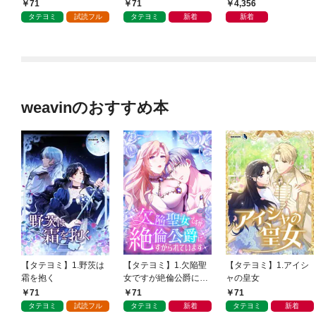
71
71
4,356
タテヨミ
試読フル
タテヨミ
新着
新着
weavinのおすすめ本
【タテヨミ】1.野茨は
【タテヨミ】1.欠陥聖
【タテヨミ】1.アイシ
霜を抱く
女ですが絶倫公爵にす
ャの皇女
がられています
71
71
71
タテヨミ
試読フル
タテヨミ
新着
タテヨミ
新着