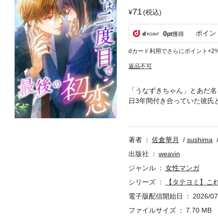
71
(税込)
ポイン
0
pt
獲得
dカード利用でさらにポイント+2
返品不可
「うなずきちゃん」とあだ名
日3年間付き合っていた彼氏
分に起こったすべての不幸が
前にタイムリープしてしまう
著者
佐倉華月
sushima
出版社
weavin
ジャンル
女性マンガ
シリーズ
【タテヨミ】こ
電子版配信開始日
2026/07
ファイルサイズ
7.70 MB