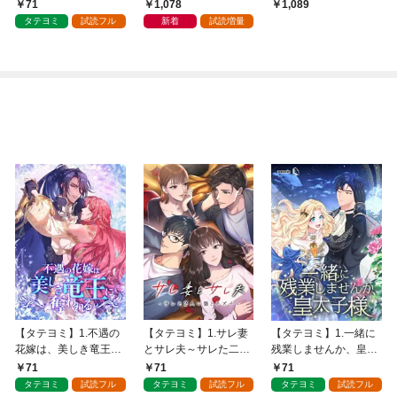
りました 1
71
1,078
1,089
タテヨミ
試読フル
新着
試読増量
【タテヨミ】1.不遇の
【タテヨミ】1.サレ妻
【タテヨミ】1.一緒に
花嫁は、美しき竜王に
とサレ夫～サレた二人
残業しませんか、皇太
奪われる
の傷とキズナ～
子様
71
71
71
タテヨミ
試読フル
タテヨミ
試読フル
タテヨミ
試読フル