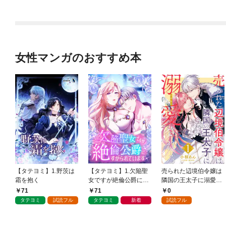
女性マンガのおすすめ本
【タテヨミ】1.野茨は
【タテヨミ】1.欠陥聖
売られた辺境伯令嬢は
霜を抱く
女ですが絶倫公爵にす
隣国の王太子に溺愛さ
がられています
れる 1
71
71
0
タテヨミ
試読フル
タテヨミ
新着
試読フル