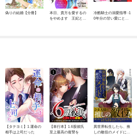
偽りの結婚【分冊】
本日、貴方を愛するの
冷酷騎士の溺愛指導 -1
をやめます 王妃と不
0年分の甘い愛にとろ
倫した貴方が悪いので
け中-
すよ？（分冊版）
【タテヨミ】1.運命の
【単行本】1.6股彼氏
異世界転生したら、推
相手は上司だった
至上最高の復讐を
しの敵役のメイドにな