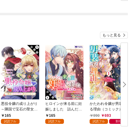
もっと見る
悪役令嬢の成り上がり
ヒロインが来る前に妊
かたわれ令嬢が男装す
～隣国で宝石の聖女と
娠しました 詰んだは
る理由（コミック） 1
呼ばれるまで～（コミ
ずの悪役令嬢ですが、
165
165
990
693
ック） 分冊版 1
どうやら違うようです
試読フル
試読フル
試読フル
割引
（コミック） 分冊版 1
版