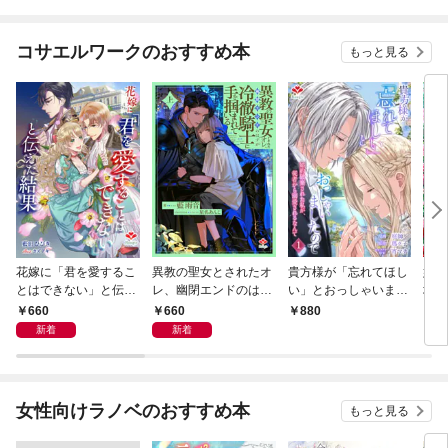
コサエルワークのおすすめ本
もっと見る
花嫁に「君を愛するこ
異教の聖女とされたオ
貴方様が「忘れてほし
妹に
とはできない」と伝え
レ、幽閉エンドのはず
い」とおっしゃいまし
地味
た結果
が冷徹騎士に手を掴ま
たので〜婚約破棄され
に想
660
660
880
5
れている 上
た私が、従者から溺愛
せに
新着
新着
されるなんて〜【合本
版】１
女性向けラノベのおすすめ本
もっと見る