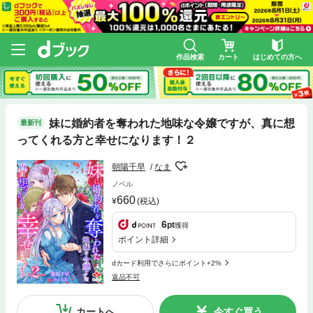
作品検索
カート
はじめての方へ
妹に婚約者を奪われた地味な令嬢ですが、真に想
最新刊
ってくれる方と幸せになります！２
朝陽千早
なま
ノベル
660
(税込)
6
pt
獲得
ポイント詳細
dカード利用でさらにポイント+2%
返品不可
カートへ
今すぐ買う