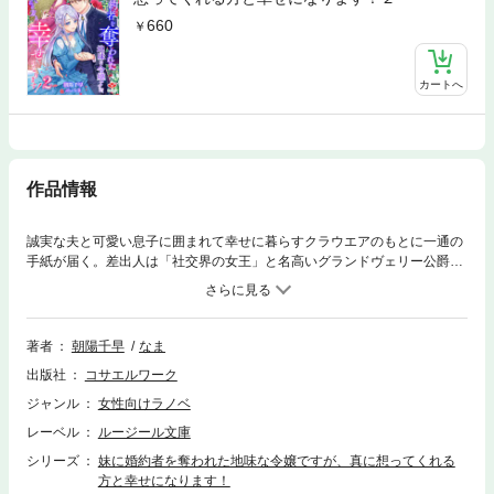
660
カートへ
作品情報
誠実な夫と可愛い息子に囲まれて幸せに暮らすクラウエアのもとに一通の
手紙が届く。差出人は「社交界の女王」と名高いグランドヴェリー公爵夫
人。その内容はクラウエアへの講演会の依頼と妹セシリアの同行を誘うも
のだった…！十年前、姉であるクラウエアから婚約者を奪ったものの贅沢
三昧な暮らしぶりが原因で没落、夫に見放されて離婚したセシリア。実家
で引きこもりがちだった彼女はこのままではいけないと王都行きを決める
著者
朝陽千早
なま
が、グランドヴェリー公爵夫人の招待にはある思惑があって……悪意渦巻
出版社
コサエルワーク
く王都を舞台に姉妹の絆が試される逆転ラブストーリーのその後を描い
た、希望と再生の物語。
ジャンル
女性向けラノベ
レーベル
ルージール文庫
シリーズ
妹に婚約者を奪われた地味な令嬢ですが、真に想ってくれる
方と幸せになります！