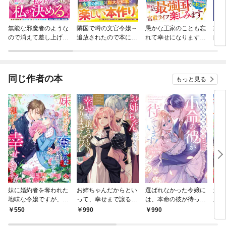
無能な邪魔者のような
隣国で噂の文官令嬢～
愚かな王家のことも忘
家を
ので消えて差し上げま
追放されたので本に夢
れて幸せになります
師は
す～手紙を残して消え
中になっていたら、い
が、何がいけません
まれ
た令嬢と、彼女を利用
つの間にか国を救って
の？～婚約破棄された
第二
した人々の破滅につい
いました～
隠れ才女の完璧な人生
【分
て～
計画～
同じ作者の本
もっと見る
妹に婚約者を奪われた
お姉ちゃんだからとい
選ばれなかった令嬢に
逆境
地味な令嬢ですが、真
って、幸せまで譲るつ
は、本命の彼が待って
が、
に想ってくれる方と幸
もりはありませんわ！
います！ アンソロジー
ます
550
990
990
9
せになります！
アンソロジーコミック
コミック
ミッ