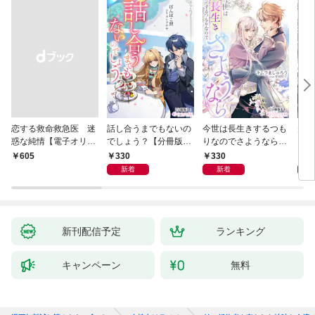
恋する救命救急医 迷
話し合うまでもないの
今世は長生きするつも
夫が
惑な純情【電子オリジ
でしょう？【分冊版】
りなのでさようなら
した
ナル】
1
【分冊版】1
ます
330
330
3
￥605
新着
新着
新刊配信予定
ランキング
キャンペーン
無料