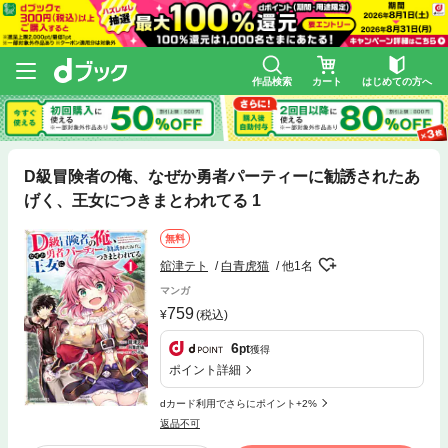
作品検索
カート
はじめての方へ
D級冒険者の俺、なぜか勇者パーティーに勧誘されたあ
げく、王女につきまとわれてる 1
無料
舘津テト
白青虎猫
他1名
マンガ
759
(税込)
6
pt
獲得
ポイント詳細
dカード利用でさらにポイント+2%
返品不可