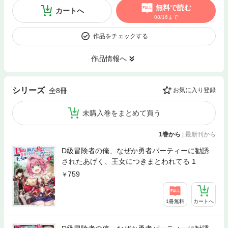
無料で読む
カートへ
08/16まで
作品をチェックする
作品情報へ
シリーズ
全8冊
お気に入り登録
未購入巻をまとめて買う
1巻から
|
最新刊から
D級冒険者の俺、なぜか勇者パーティーに勧誘
されたあげく、王女につきまとわれてる 1
759
1冊無料
カートへ