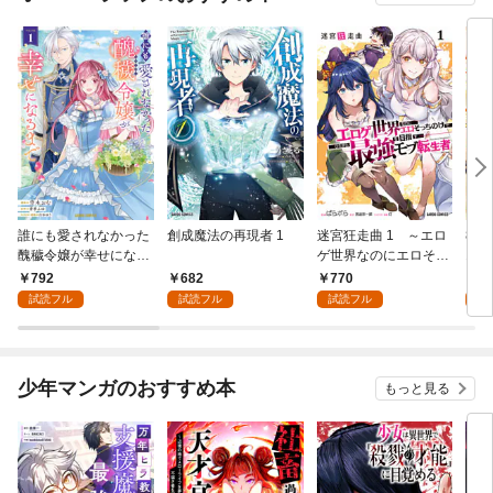
誰にも愛されなかった
創成魔法の再現者 1
迷宮狂走曲 1 ～エロ
8歳
醜穢令嬢が幸せになる
ゲ世界なのにエロそっ
1
まで 1
ちのけでひたすら最強
792
682
770
7
を目指すモブ転生者～
試読フル
試読フル
試読フル
試
少年マンガのおすすめ本
もっと見る