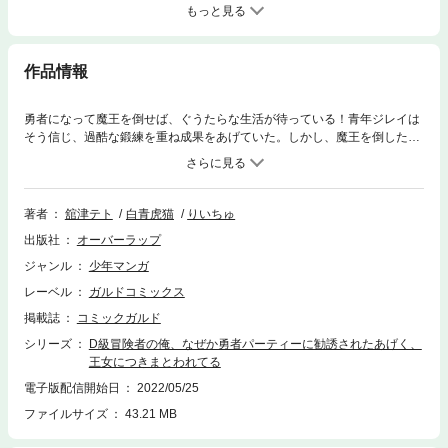
もっと見る
作品情報
勇者になって魔王を倒せば、ぐうたらな生活が待っている！青年ジレイは
そう信じ、過酷な鍛練を重ね成果をあげていた。しかし、魔王を倒した勇
者に待ち受けているのがブラックな労働環境と知り、あっさり見切りをつ
け隠遁を決意。街外れでＤ級冒険者として自堕落な生活を決め込むのだが
――「わたしのパーティーに入ってほしい！」聖剣に選ばれた勇者の美少
女レティノアがやってきて!?さらに“いつのまにか”救っていた少女達まで
著者
舘津テト
白青虎猫
りいちゅ
次々と現れてしまい……。怠惰なのに強すぎる冒険者の無自覚無双譚、開
出版社
オーバーラップ
幕！
ジャンル
少年マンガ
レーベル
ガルドコミックス
掲載誌
コミックガルド
シリーズ
D級冒険者の俺、なぜか勇者パーティーに勧誘されたあげく、
王女につきまとわれてる
電子版配信開始日
2022/05/25
ファイルサイズ
43.21 MB