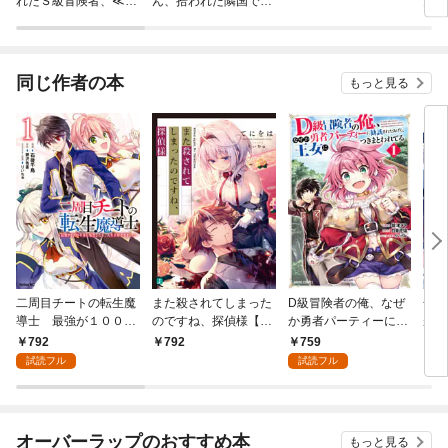
れたＳ級冒険者、≪奴
ん、拾われた隣国でう
更予
隷解放≫スキルを駆使
っかり無双してしま
ると
して史上最強の国造り
う。～弱小国家が大陸
最強の竜の楽園になる
まで～
同じ作者の本
もっと見る
二周目チートの転生魔
また殺されてしまった
D級冒険者の俺、なぜ
全知
導士 最強が１０００
のですね、探偵様【電
か勇者パーティーに勧
が勘
年後に転生したら、人
子特典付き】
誘されたあげく、王女
達が
792
759
792
8
生余裕すぎました
につきまとわれてる 1
った
試読フル
試読フル
（１）
中で
れて
オーバーラップのおすすめ本
もっと見る