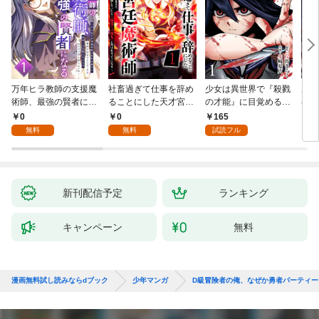
万年ヒラ教師の支援魔
社畜過ぎて仕事を辞め
少女は異世界で『殺戮
魔王
術師、最強の賢者にな
ることにした天才宮廷
の才能』に目覚める
者パ
る～不人気の支援魔術
魔術師～辺境の地でス
(話売り) #1
やっ
0
0
165
2
師は給料泥棒だと魔術
ローライフを夢見る
無料
無料
試読フル
大学をクビになった
が、不届き者を倒して
が、出世した元教え子
いたら『最果ての魔
たちのおかげで何も困
女』と呼ばれるように
らない件～ 第1話
なる～ 第1話
新刊配信予定
ランキング
キャンペーン
無料
漫画無料試し読みならdブック
少年マンガ
D級冒険者の俺、なぜか勇者パーティ