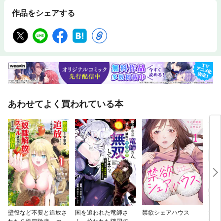
作品をシェアする
あわせてよく買われている本
壁役など不要と追放さ
国を追われた竜師さ
禁欲シェアハウス
辺境