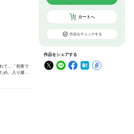
カートへ
作品をチェックする
作品をシェアする
れて…「初夜で
ため、入り婿探
。偶然の出会い
ドールに淫らに甘