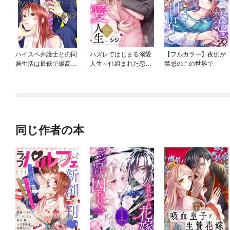
ハイスペ弁護士との同
ハズレではじまる溺愛
【フルカラー】夜伽が
居生活は最低で最高で
人生～仕組まれた恋の
禁忌のこの世界で
す。 分冊版
相手はハイスぺ社長
同じ作者の本