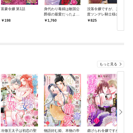
富豪令嬢 第1話
身代わり毒婦は敵国公
没落令嬢ですが、この
爵様の最愛だったよう
度ツンデレ騎士様の恋
です
人役になりました【単
198
1,760
825
行本版】I【電子書店限
定特典付き】
もっと見る
冷徹王太子は初恋の聖
物語好む姫、本物の帝
虐げられ令嬢ですが、