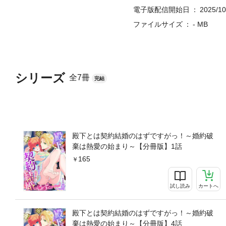
電子版配信開始日
2025/10
ファイルサイズ
- MB
シリーズ
全7冊
完結
殿下とは契約結婚のはずですがっ！～婚約破
棄は熱愛の始まり～【分冊版】1話
165
試し読み
カートへ
殿下とは契約結婚のはずですがっ！～婚約破
棄は熱愛の始まり～【分冊版】4話