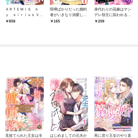
ＡＲＴＥＭＩＳ ｂ
喧嘩ばかりだった婚約
身代わりの花嫁はヤン
ｙ ｓｉｒｉｕｓ Ｖｏ
者がいきなり溺愛して
デレ領主に囚われる
ｌ．１５
きます1
分冊版（１）
858
165
209
見捨てられた王女は冷
はじめましての元夫か
死に戻り王女のやり直