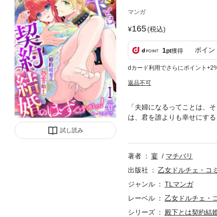
マンガ
165
(税込)
ポイン
1
pt
獲得
dカード利用でさらにポイント+2
返品不可
「夫婦になるってことは、そ
は、君を誰よりも幸せにする
しに春至祭を訪れた。そこで
試し読み
から始まった形だけの白い結
く触れられ、身も心も溶かさ
著者
宴
マチバリ
出版社
乙女ドルチェ・コ
ジャンル
TLマンガ
レーベル
乙女ドルチェ・
シリーズ
殿下とは契約結