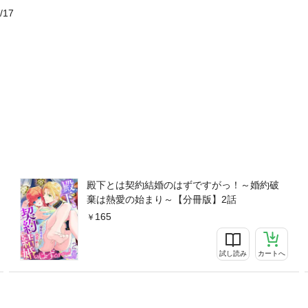
/17
殿下とは契約結婚のはずですがっ！～婚約破
棄は熱愛の始まり～【分冊版】2話
165
試し読み
カートへ