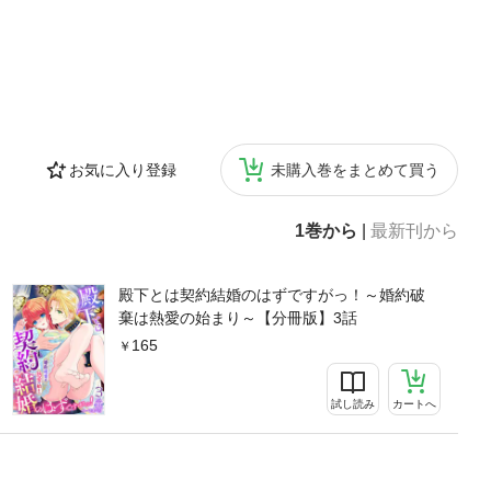
お気に入り登録
未購入巻をまとめて買う
1巻から
|
最新刊から
殿下とは契約結婚のはずですがっ！～婚約破
棄は熱愛の始まり～【分冊版】3話
165
試し読み
カートへ