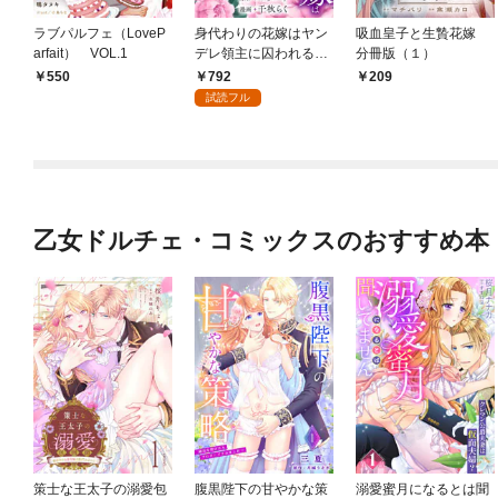
ラブパルフェ（LoveP
身代わりの花嫁はヤン
吸血皇子と生贄花嫁
arfait） VOL.1
デレ領主に囚われる
分冊版（１）
（１）
792
550
209
試読フル
乙女ドルチェ・コミックスのおすすめ本
策士な王太子の溺愛包
腹黒陛下の甘やかな策
溺愛蜜月になるとは聞