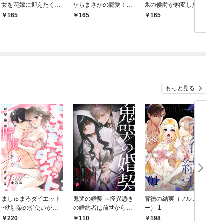
女を花嫁に迎えたくて
からまさかの寵愛！
氷の侯爵が豹変したら
たまらない～“形だけの
平安新婚絵巻【分冊
溺愛が熱すぎて蕩けそ
165
165
165
結婚”と聞いてました
版】1話
うです【分冊版】1話
が！？～【分冊版】1
もっと見る
ましゅまろダイエット
鬼哭の婚契 ～怪異憑き
背徳の結実（フルカラ
~幼馴染の指使いがエ
の婚約者は前世からの
ー） 1
ッチすぎる！~(1)
執愛で私を蝕む～
110
220
198