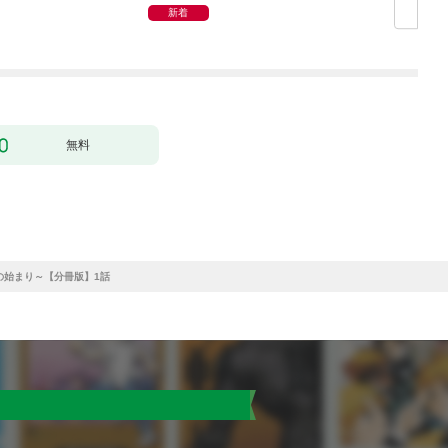
（1）
新着
ま
無料
の始まり～【分冊版】1話