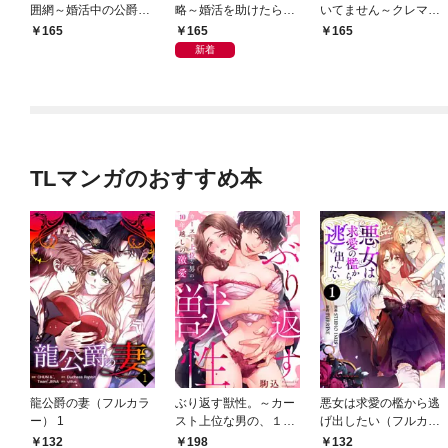
囲網～婚活中の公爵令
略～婚活を助けたらプ
いてません～クレマン
嬢は逃げられません！
ロポーズされまし
公爵夫妻は仮面夫婦？
165
165
165
～【分冊版】1話
た！？～【分冊版】1
～【分冊版】1話
新着
話
TLマンガのおすすめ本
龍公爵の妻（フルカラ
ぶり返す獣性。～カー
悪女は求愛の檻から逃
ー） 1
スト上位な男の、１０
げ出したい（フルカラ
年越しの激愛１
ー） 1
132
198
132