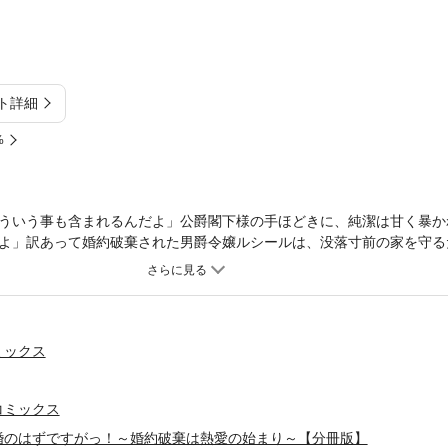
ト詳細
%
ういう事も含まれるんだよ」公爵閣下様の手ほどきに、純潔は甘く暴か
よ」訳あって婚約破棄された男爵令嬢ルシールは、没落寸前の家を守る
出会ったのは、『女性限定の博愛主義者』と噂される王弟・テオドール
婚…のはずが? 「声を聞かせて…ここ好きだよね」と百戦錬磨なテオ
れていく。そんなある日、彼の“元婚約者”を名乗る女性が現れて――？
ミックス
コミックス
婚のはずですがっ！～婚約破棄は熱愛の始まり～【分冊版】