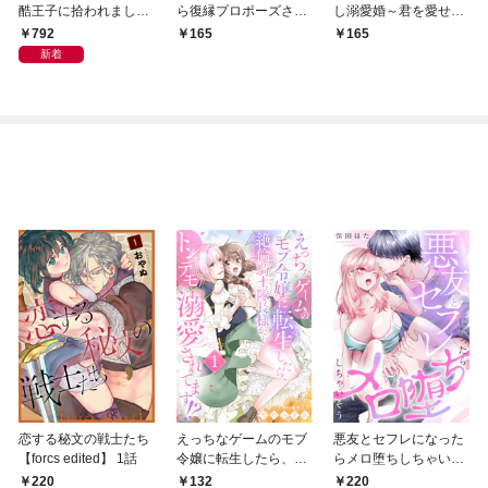
酷王子に拾われまし
ら復縁プロポーズされ
し溺愛婚～君を愛せな
た！？～幸せ婚前恋♥
てます！？【分冊版】
いと言った軍人公爵様
792
165
165
～【単行本版限定描き
1
がとろ甘に迫ってきま
新着
おろし付き】
す～【分冊版】1話
恋する秘文の戦士たち
えっちなゲームのモブ
悪友とセフレになった
【forcs edited】 1話
令嬢に転生したら、絶
らメロ堕ちしちゃいそ
倫騎士隊長様からトン
う(1)
220
132
220