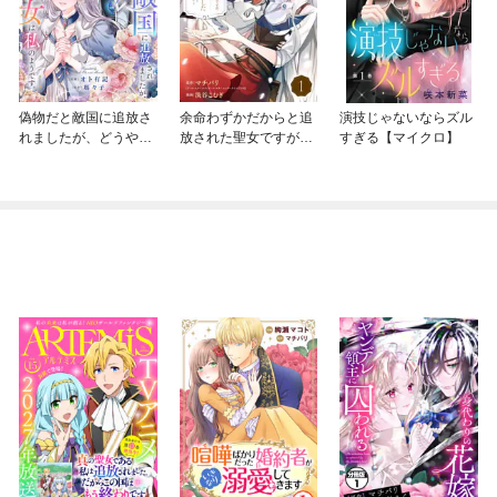
偽物だと敵国に追放さ
余命わずかだからと追
演技じゃないならズル
れましたが、どうやら
放された聖女ですが、
すぎる【マイクロ】
本物の聖女は私のよう
巡礼の旅に出たら超健
です。
康になりました【分冊
版】