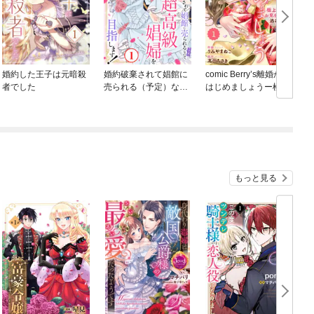
婚約した王子は元暗殺
婚約破棄されて娼館に
comic Berry’s離婚から
者でした
売られる（予定）なの
はじめましょうー極上
で、超高級娼婦を目指
社長はお見合い妻を逃
します！
さないー
もっと見る