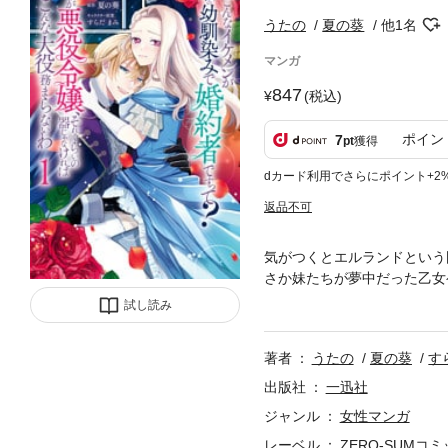
うたの
夏の葵
他1名
マンガ
847
(税込)
ポイン
7
pt
獲得
dカード利用でさらにポイント+2
返品不可
気がつくとエルランドという
さか妹たちが夢中だった乙女
ロの私には、流石に難易度高
試し読み
分を訝しむジノンの沼にどん
み王太子の波瀾万丈ラブファ
著者
うたの
夏の葵
す
出版社
一迅社
ジャンル
女性マンガ
レーベル
ZERO-SUMコ