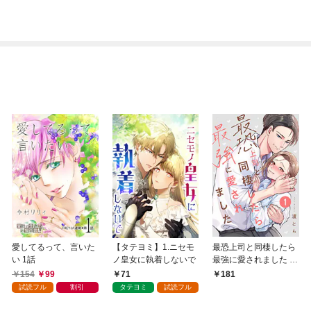
愛してるって、言いた
【タテヨミ】1.ニセモ
最恐上司と同棲したら
い 1話
ノ皇女に執着しないで
最強に愛されました 1
巻
154
99
71
181
試読フル
割引
タテヨミ
試読フル