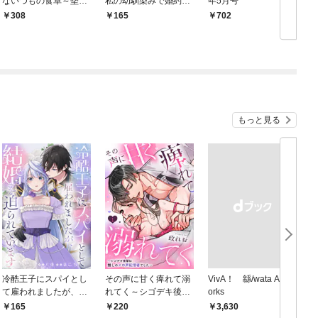
ないつもの食卓～堅物
私の幼馴染みで婚約者
年5月号
侯爵は後妻に事細かに
ですって？ さすが悪役
308
165
702
指示をする～（コミッ
令嬢、それくらいの器
ク）【分冊版】 1
じゃなければこんな大
役務まらないわ 【連
役
載版】: 1
もっと見る
冷酷王子にスパイとし
その声に甘く痺れて溺
VivA！ 緜/wata Art W
て雇われましたが、結
れてく～シゴデキ後輩
orks
婚を迫られています: 1
は推しのメロ声配信者
165
220
￥3,630
でした～: 1