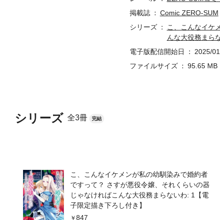
掲載誌
Comic ZERO-SUM
シリーズ
こ、こんなイケ
んな大役務まら
電子版配信開始日
2025/01
ファイルサイズ
95.65 MB
シリーズ
全3冊
完結
こ、こんなイケメンが私の幼馴染みで婚約者
ですって？ さすが悪役令嬢、それくらいの器
じゃなければこんな大役務まらないわ: 1【電
子限定描き下ろし付き】
847