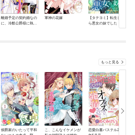
離婚予定の契約婚なの
軍神の花嫁
【タテヨミ】転生した
に、冷酷公爵様に執着
ら悪女の妹でした
されています
もっと見る
侯爵家のいたって平和
こ、こんなイケメンが
恋愛白書パステル2016