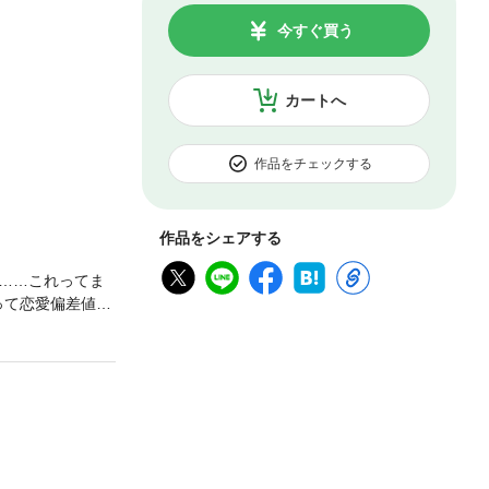
今すぐ買う
カートへ
作品をチェックする
作品をシェアする
……これってま
って恋愛偏差値ゼ
思う凛だが、自
ン×ドＳな幼馴染