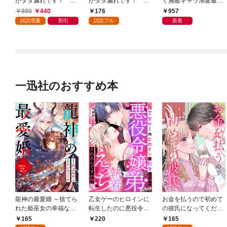
がダダ漏れです！ 淫
がダダ漏れです！ 淫
く無敵キャラ溺愛最短
紋持ち神子ですが、毎
紋持ち神子ですが、毎
ルート【特典SS付】
880
440
176
957
晩迫ってこられても困
晩迫ってこられても困
試読増量
割引
試読フル
新着
ります: 1
ります 【連載版】: 1
一迅社のおすすめ本
龍神の最愛婚 ～捨てら
乙女ゲーのヒロインに
お金を払うので初めて
れた姫巫女の幸福な嫁
転生したのに悪役令嬢
の彼氏になってくださ
入り～: 1
の弟（攻略対象外）に
い: 1
165
165
220
執着えっちされるんで