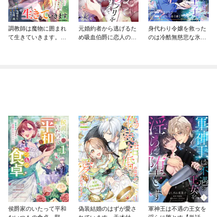
調教師は魔物に囲まれ
元婚約者から逃げるた
身代わり令嬢を救った
て生きていきます。～
め吸血伯爵に恋人のフ
のは冷酷無慈悲な氷の
勇者パーティーに置い
リをお願いしたら、な
王子の愛でした
ていかれたけど、伝説
ぜか溺愛モードになり
の魔物と出会い最強に
ました
なってた～
侯爵家のいたって平和
偽装結婚のはずが愛さ
軍神王は不遇の王女を