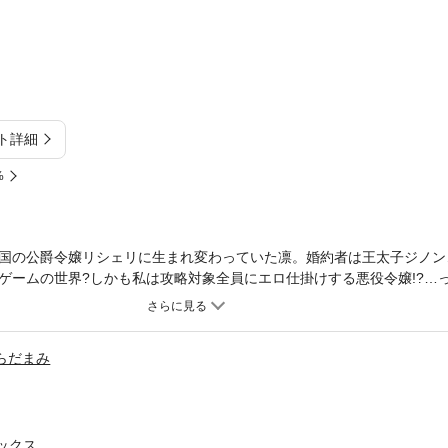
ト詳細
%
国の公爵令嬢リシェリに生まれ変わっていた凛。婚約者は王太子ジノン
ゲームの世界?しかも私は攻略対象全員にエロ仕掛けする悪役令嬢!?…
すぎます！それなら大人しくバッドエンドの修道院行きを目指したいと
どんハマってしまって――。キャラ正反対の悪役令嬢に転生したヒロイ
ンタジー♡
らだまみ
ミックス