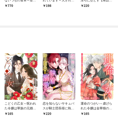
ないつもの食卓～堅物
れています～天才付与
淫らに堕とす【単話
侯爵は後妻に事細かに
術師は隣国で休暇中～
売】 1話
770
198
220
指示をする～（コミッ
【分冊版】 1話
ク） 1巻
こどくの乙女～呪われ
恋を知らないサキュバ
運命のつがい～虐げら
た令嬢は華族の元婚約
スが騎士団長様に執着
れた令嬢は金華猫の一
者に溺愛される～: 1
溺愛されるまで: 1
途な愛で幸せを掴む～:
165
220
165
1