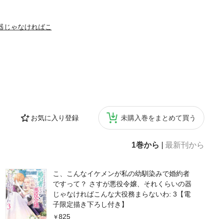
器じゃなければこ
お気に入り登録
未購入巻をまとめて買う
1巻から
|
最新刊から
こ、こんなイケメンが私の幼馴染みで婚約者
ですって？ さすが悪役令嬢、それくらいの器
じゃなければこんな大役務まらないわ: 3【電
子限定描き下ろし付き】
825