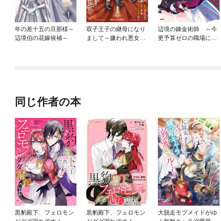
年の差十五の旦那様～
双子王子の継母になり
辺境の錬金術師 ～今
辺境伯の花嫁候補～
まして～嫌われ悪女で
更予算ゼロの職場に戻
すが、そんなことより
るとかもう無理～
義息子たちが可愛すぎ
て困ります～
同じ作者の本
黒豹殿下、フェロモン
黒豹殿下、フェロモン
大脱走モブメイドがゆ