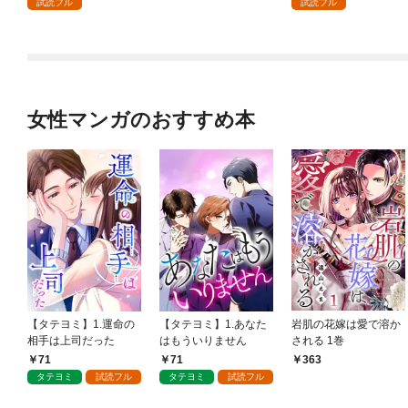
試読フル
試読フル
すが！？: 1
女性マンガのおすすめ本
【タテヨミ】1.運命の
【タテヨミ】1.あなた
岩肌の花嫁は愛で溶か
相手は上司だった
はもういりません
される 1巻
71
71
363
タテヨミ
試読フル
タテヨミ
試読フル