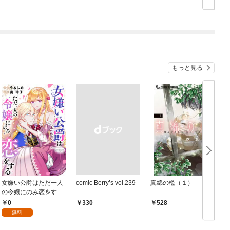
もっと見る
女嫌い公爵はただ一人
comic Berry’s vol.239
真綿の檻（１）
の令嬢にのみ恋をする
（分冊版）第１話
0
￥330
528
無料