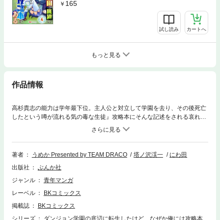
165
試し読み
カートへ
もっと見る
作品情報
高杉貴志の能力は学年最下位。主人公と対立して学園を去り、その後死亡
したという噂が流れる気の毒な生徒』攻略本にそんな記述をされる哀れな
ゲームキャラに転生してしまった主人公。絶望のどん底にいた彼が教室の
机から見つけたのは、転生前に買っていたこのゲームの攻略本だった。
「これを生かせばこの世界で最強になれる！」犬死に回避のため強くなる
決意をし裏スキルを上げるため早速ダンジョンへと向かうが、そこには苦
著者
うめか Presented by TEAM DRACO
塔ノ沢渓一
にわ田
難と美少女ヒロインたちが待ち受けていて――!?最弱キャラから最強へ成
出版社
ぶんか社
り上がる下剋上ファンタジー！
ジャンル
青年マンガ
レーベル
BKコミックス
掲載誌
BKコミックス
シリーズ
ダンジョン学園の底辺に転生したけど、なぜか俺には攻略本