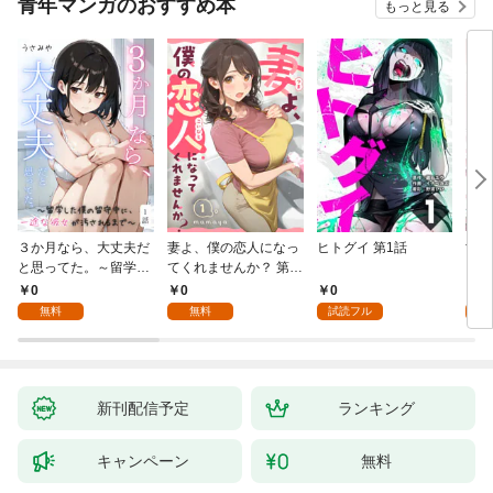
青年マンガのおすすめ本
もっと見る
３か月なら、大丈夫だ
妻よ、僕の恋人になっ
ヒトグイ 第1話
世界
と思ってた。～留学し
てくれませんか？ 第1
レベ
た僕の留守中に、一途
話
0
0
0
0
な彼女が汚されるまで
無料
無料
試読フル
～ 1話
新刊配信予定
ランキング
キャンペーン
無料