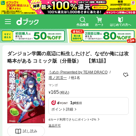
作品検索
カート
はじめての方へ
ダンジョン学園の底辺に転生したけど、なぜか俺には攻
略本がある コミック版（分冊版） 【第1話】
うめか Presented by TEAM DRACO
塔ノ沢渓一
他1名
マンガ
165
(税込)
1
pt
獲得
ポイント詳細
dカード利用でさらにポイント+2%
返品不可
試し読み