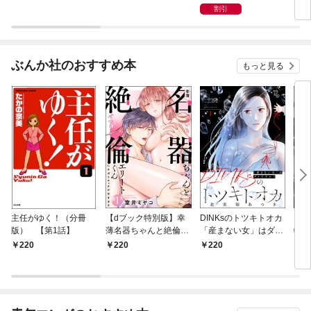
コミック版（分冊版）
生活1 華族令嬢の教
実はヤンデレだった二
特典
割引
【第1話】
育係になったら、甘々
人をガチ惚れさせてし
に懐かれ求愛されまし
まった件１
た
ぶんか社のおすすめ本
もっと見る
主任がゆく！（分冊
【dブック特別版】幸
DINKsのトツキトオカ
【d
版） 【第1話】
薄名器ちゃんと絶倫エ
「産まない女」はダメ
物伯
リートくん むさぼりエ
ですか？（分冊版）
嬢は
220
220
220
2
ッチが甘すぎる（分冊
【第1話】
（分
版） 【第1話】
話】