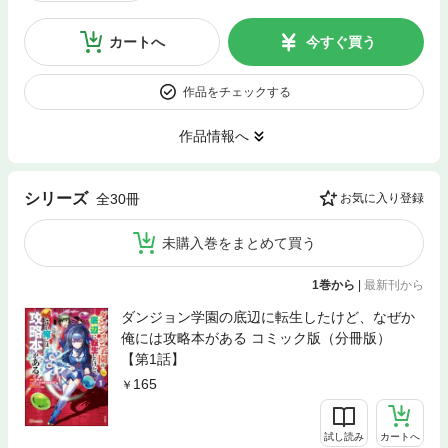
カートへ
今すぐ買う
作品をチェックする
作品情報へ
シリーズ
全30冊
お気に入り登録
未購入巻をまとめて買う
1巻から
|
最新刊から
ダンジョン学園の底辺に転生したけど、なぜか
俺には攻略本がある コミック版（分冊版）
【第1話】
165
試し読み
カートへ