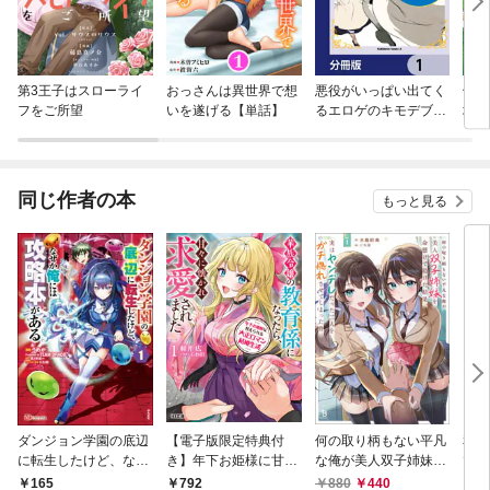
第3王子はスローライ
おっさんは異世界で想
悪役がいっぱい出てく
領民
フをご所望
いを遂げる【単話】
るエロゲのキモデブ悪
境領
役貴族に転生した。痩
アス
せて、破滅回避し悪役
達による犯罪を未然に
防いでスローライフを
同じ作者の本
もっと見る
目指す【分冊版】
ダンジョン学園の底辺
【電子版限定特典付
何の取り柄もない平凡
私の
に転生したけど、なぜ
き】年下お姫様に甘え
な俺が美人双子姉妹を
で告
か俺には攻略本がある
られる大正ロマン結婚
命懸けで助けた結果、
てい
880
440
165
792
8