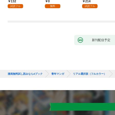
132
0
214
試読フル
無料
試読フル
新刊配信予定
漫画無料試し読みならdブック
青年マンガ
リアル選択肢（フルカラー）