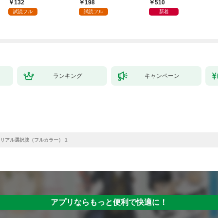
～１
日発売）
132
198
510
試読フル
試読フル
新着
ランキング
キャンペーン
リアル選択肢（フルカラー） 1
アプリならもっと便利で快適に！