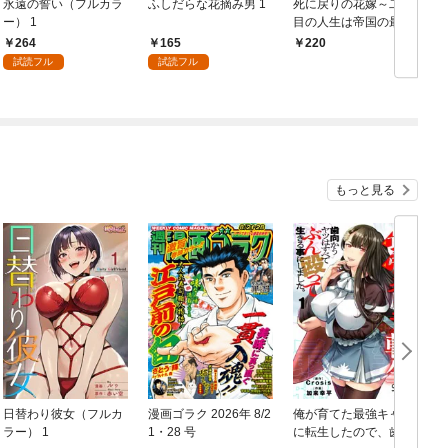
永遠の誓い（フルカラ
ふしだらな花摘み男 1
死に戻りの花嫁～二度
転
ー） 1
目の人生は帝国の最強
退魔師に溺愛される～
264
165
220
1
試読フル
試読フル
もっと見る
日替わり彼女（フルカ
漫画ゴラク 2026年 8/2
俺が育てた最強キャラ
ラー） 1
1・28 号
に転生したので、歯向