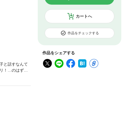
カートへ
作品をチェックする
作品をシェアする
子と話すなんて
リ！…のはず
選択肢があった
んだ選択肢で俺
。俺のリアルが
まる――！？