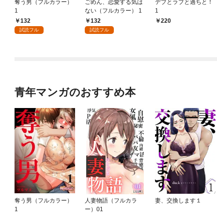
奪う男（フルカラー）
ごめん、恋愛する気は
デブとラブと過ちと！
1
ない（フルカラー） 1
1
132
132
220
試読フル
試読フル
青年マンガのおすすめ本
奪う男（フルカラー）
人妻物語（フルカラ
妻、交換します１
1
ー）01