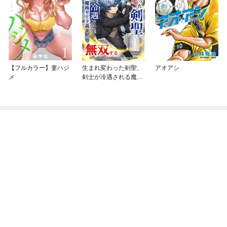
【フルカラー】妻ハジ
生まれ変わった剣聖、
アオアシ
メ
剣士が冷遇される魔術
至上主義の学園で無双
する