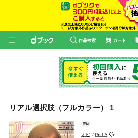
作品検索
カート
リアル選択肢（フルカラー） 1
完結
オビ
Red-A