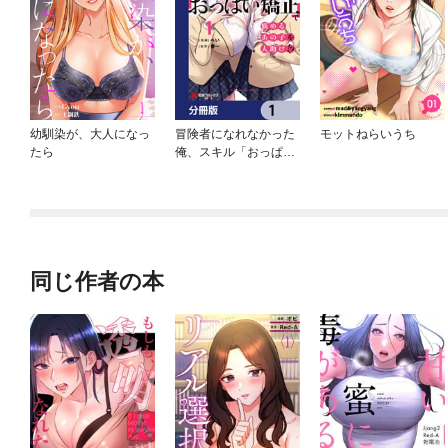
幼馴染が、大人になっ
冒険者になれなかった
モットねらいうち
たら
俺、スキル「おっぱい
矯正」で悩めるあの子
を人助け！？【分冊
版】
同じ作者の本