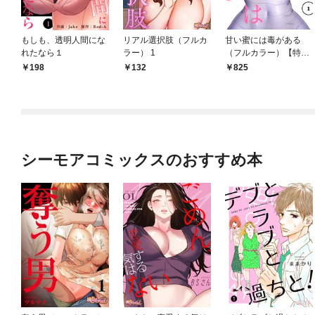
もしも、透明人間にな
リアル選択肢（フルカ
甘い蜜には毒がある
れたなら１
ラー） 1
（フルカラー）【特装
版】 1
198
132
825
シーモアコミックスのおすすめ本