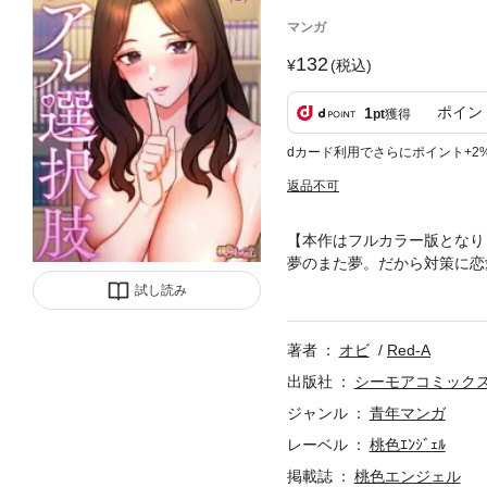
マンガ
132
(税込)
ポイン
1
pt
獲得
dカード利用でさらにポイント+2
返品不可
【本作はフルカラー版となり
夢のまた夢。だから対策に恋
が、現実じゃ全く使えない！
試し読み
らなぁ…。なんてことを考え
の人生が急展開！ゲーム感覚
著者
オビ
Red-A
選択肢ひとつでこんなに変わ
【桃色エンジェル】
出版社
シーモアコミック
ジャンル
青年マンガ
レーベル
桃色ｴﾝｼﾞｪﾙ
掲載誌
桃色エンジェル