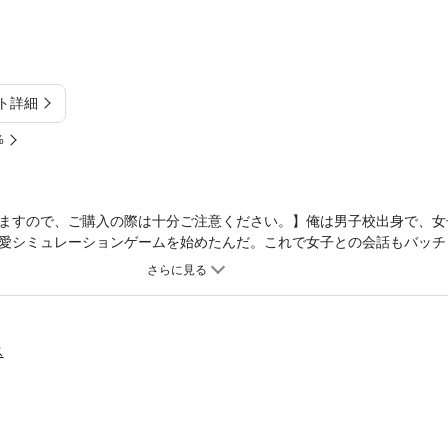
ト詳細
%
ますので、ご購入の際は十分ご注意ください。】俺は男子校出身で、女
愛シミュレーションゲームを始めたんだ。これで女子との会話もバッチ
だってゲームみたいに選択肢なんて出てこないじゃん！現実でもあんな
てたら、突然目の前に選択肢が登場！？焦りつつもドキドキしながら選
で全てが手に入るかも…？でも、選ぶたびに思わぬ展開が待っていて…
るなんて予想外！この不思議な選択肢で俺の青春大逆転ストーリーが始
ス