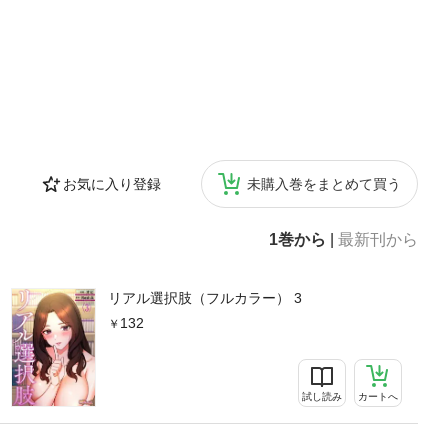
お気に入り登録
未購入巻をまとめて買う
1巻から
|
最新刊から
リアル選択肢（フルカラー） 3
132
試し読み
カートへ