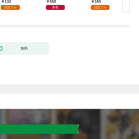
かうヤツはすべてぶん
132
550
165
殴って生きる事にしま
試読フル
新着
試読フル
した。１
無料