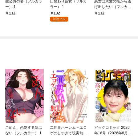
龍公爵の妻（フルカラ
日替わり彼女（フルカ
悪女は求愛の檻から逃
ー） 1
ラー） 1
げ出したい（フルカラ
ー） 1
132
132
132
試読フル
ごめん、恋愛する気は
二世界ハーレム～エロ
ビッグコミック 2026
ない（フルカラー） 1
ゲのしすぎで現実無双
年16号（2026年8月7