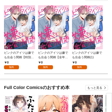
ピンクのアイツは嫌で
ピンクのアイツは嫌で
ピンクのアイツは嫌で
も出会う間柄【特別修
も出会う間柄【全年齢
も出会う間柄(1)
正版】(1)
版】(1)
0
0
0
無料
無料
無料
Full Color Comicsのおすすめ本
もっと見る