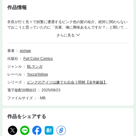
作品情報
衣良が行く先々で頻繁に遭遇するピンク色の髪の祐介。絶対に関わらない
でおこうと思っていたのに「先輩、俺に興味あるんですか？」と聞いてき
た。いったい何を言ってるんだと言おうとする間もなく、トイレに追い込
まれた衣良は祐介に激しいキスをされて…。※こちらは同一タイトルの全
年齢版です。重複購入にご注意ください。
著者
somae
出版社
Full Color Comics
ジャンル
BLマンガ
レーベル
YuccaYellow
シリーズ
ピンクのアイツは嫌でも出会う間柄【全年齢版】
電子版配信開始日
2025/08/23
ファイルサイズ
- MB
作品をシェアする