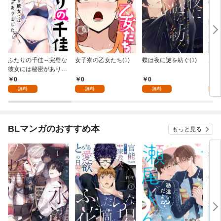
ふたりの千佳～完璧な
女子寮の乙女たち(1)
蝶は夜に謎を紡ぐ(1)
虎と
彼女には秘密がありま
した(1)
0
0
0
0
無料
無料
無料
BLマンガのおすすめ本
もっと見る