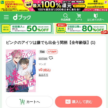
作品検索
カート
はじめての方へ
ピンクのアイツは嫌でも出会う間柄【全年齢版】(1)
完結
0円無料
somae
マンガ
0
(税込)
返品不可
カートへ
購入して読む