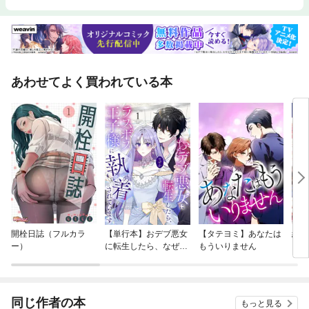
あわせてよく買われている本
開栓日誌（フルカラ
【単行本】おデブ悪女
【タテヨミ】あなたは
結界
ー）
に転生したら、なぜか
もういりません
ラスボス王子様に執着
されています
同じ作者の本
もっと見る