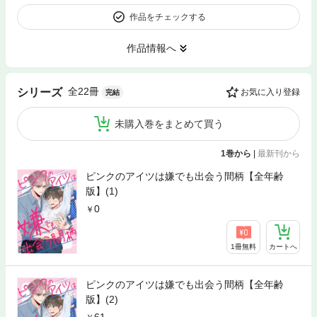
作品をチェックする
作品情報へ
全22冊
シリーズ
お気に入り登録
完結
未購入巻をまとめて買う
1巻から
|
最新刊から
ピンクのアイツは嫌でも出会う間柄【全年齢
版】(1)
0
1冊無料
カートへ
ピンクのアイツは嫌でも出会う間柄【全年齢
版】(2)
61