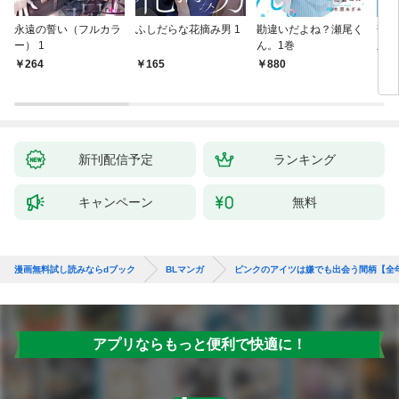
永遠の誓い（フルカラ
ふしだらな花摘み男 1
勘違いだよね？瀬尾く
薄明
ー） 1
ん。1巻
版】
264
165
880
8
新刊配信予定
ランキング
キャンペーン
無料
漫画無料試し読みならdブック
BLマンガ
ピンクのアイツは嫌でも出会う間柄【全
アプリならもっと便利で快適に！