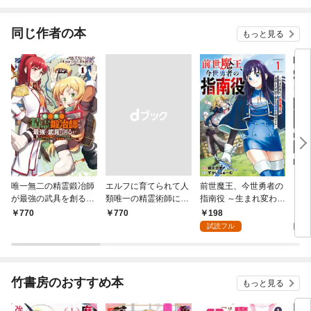
金がわりにもらった
【領地】を強くしてみ
る
同じ作者の本
もっと見る
唯一無二の精霊鍛冶師
エルフに育てられて人
前世魔王、今世勇者の
【無
が最強の武具を創るま
類唯一の精霊術師にな
指南役 ～生まれ変わっ
さん
で～ドワーフの鍛冶と
りました～世間知らず
た転生魔王は衰退した
【単
198
0
770
￥770
エルフの魔法を極めた
の最強冒険者、無自覚
世界で新たな勇者を教
試読フル
最強ハーフエルフは、
なまま人間社会で無双
育する～【単話版】(1)
無自覚なまま無双する
する～ 1巻
～ 1巻
竹書房のおすすめ本
もっと見る