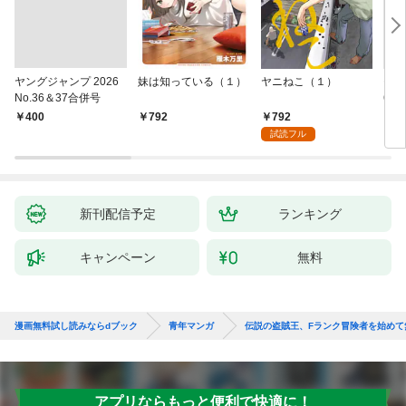
ヤングジャンプ 2026
妹は知っている（１）
ヤニねこ（１）
モー
No.36＆37合併号
6・3
日発
792
￥400
792
￥4
試読フル
新刊配信予定
ランキング
キャンペーン
無料
漫画無料試し読みならdブック
青年マンガ
伝説の盗賊王、Fランク冒険者を始めて
アプリならもっと便利で快適に！