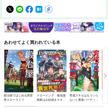
あわせてよく買われている本
鍛冶屋ではじめる異世
ドローイング 最強漫
育成スキルはもういら
杖と
界スローライフ
画家はお絵描きスキル
ないと勇者パーティを
で異世界無双する！
解雇されたので、退職