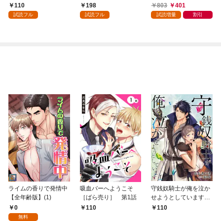
110
198
803
401
試読フル
試読フル
試読増量
割引
ライムの香りで発情中
吸血バーへようこそ
守銭奴騎士が俺を泣か
【全年齢版】(1)
［ばら売り］ 第1話
せようとしています
【単話】 1
0
110
110
無料