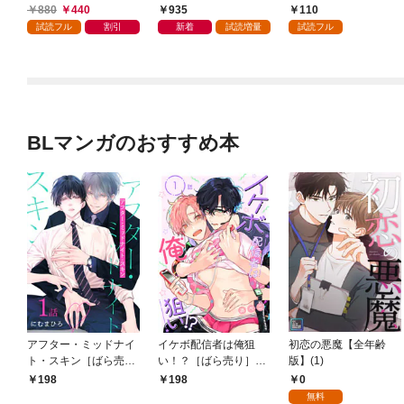
付き）
880
440
935
110
試読フル
割引
新着
試読増量
試読フル
BLマンガのおすすめ本
アフター・ミッドナイ
イケボ配信者は俺狙
初恋の悪魔【全年齢
ト・スキン［ばら売
い！？［ばら売り］
版】(1)
り］ 第1話
第1話
0
198
198
無料