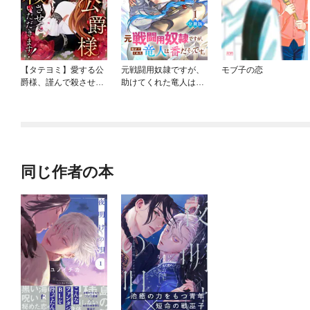
【タテヨミ】愛する公
元戦闘用奴隷ですが、
モブ子の恋
爵様、謹んで殺させて
助けてくれた竜人は番
いただきます！
だそうです。【分冊
版】
同じ作者の本