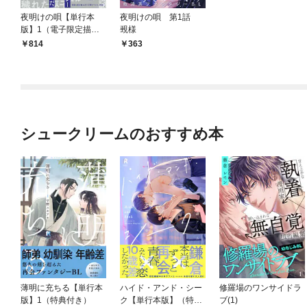
夜明けの唄【単行本
夜明けの唄 第1話
版】1（電子限定描き
覡様
下ろし付）
814
363
シュークリームのおすすめ本
薄明に充ちる【単行本
ハイド・アンド・シー
修羅場のワンサイドラ
版】1（特典付き）
ク【単行本版】（特典
ブ(1)