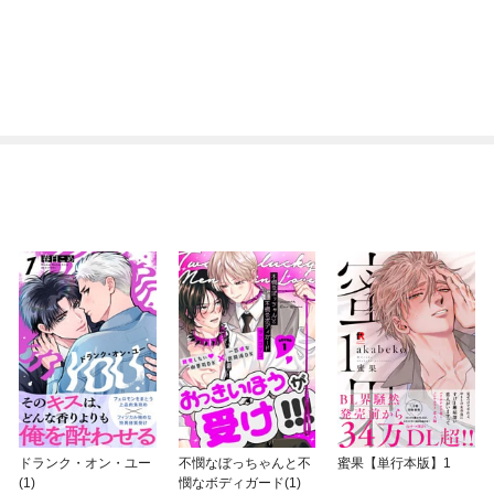
ドランク・オン・ユー
不憫なぼっちゃんと不
蜜果【単行本版】1
(1)
憫なボディガード(1)