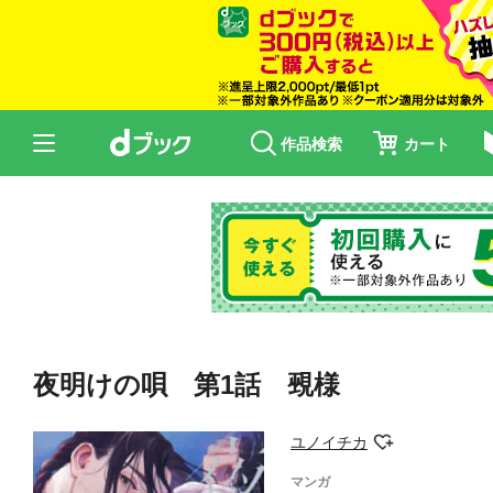
作品検索
カート
夜明けの唄 第1話 覡様
ユノイチカ
マンガ