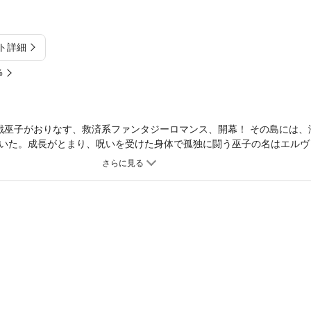
ト詳細
%
戦巫子がおりなす、救済系ファンタジーロマンス、開幕！ その島には、
いた。成長がとまり、呪いを受けた身体で孤独に闘う巫子の名はエルヴ
アルトは、彼をその役目から解放してやりたいと願う。誰も近づかなか
ようになり、ずっと彼のそばにいると誓ったのだ。そうして、年下ワン
ような家族のような日々を過ごして8年。数年の命だったはずのエルヴ
―？