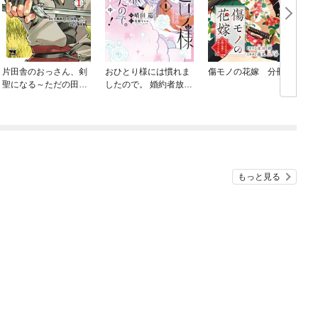
片田舎のおっさん、剣
おひとり様には慣れま
傷モノの花嫁 分冊版
聖になる～ただの田舎
したので。 婚約者放置
の剣術師範だったの
中！
に、大成した弟子たち
が俺を放ってくれない
件～
もっと見る