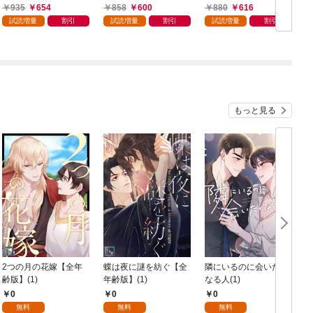
き）
典付き）
935
654
858
600
880
616
試読増量
割引
試読増量
割引
試読増量
割引
もっと見る
2つの月の花嫁【全年
蝶は夜に謎を紡ぐ【全
隣にいるのに会いたく
齢版】(1)
年齢版】(1)
なる人(1)
0
0
0
無料
無料
無料