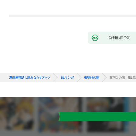
新刊配信予定
漫画無料試し読みならdブック
BLマンガ
夜明けの唄
夜明けの唄 第1話