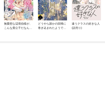
無愛想な辺境伯様が、
どうやら誰かの回帰に
違うクラスの好きな人
こんな貴公子だなんて
巻き込まれたようです
(話売り)
聞いてませんでした。
【分冊版】