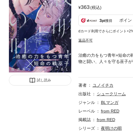
363
(税込)
ポイン
3
pt
獲得
dカード利用でさらにポイント+2
返品不可
治癒の力をもつ青年×短命の
物と闘い、人々を守る巫子が
ヴァの身の上を知った少年・
もとに通い詰め、世話をする
う正反対なふたりが、主従の
試し読み
著者
ユノイチカ
か回復の兆しをみせていて―
出版社
シュークリーム
ジャンル
BLマンガ
レーベル
from RED
掲載誌
from RED
シリーズ
夜明けの唄