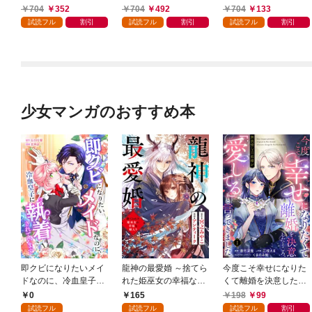
今世では恋愛するつも
イドです（誇）！@C
婚したくないので就職
704
352
704
492
704
133
りがチートな兄が離し
OMIC 第1巻
しました～@COMIC
試読フル
割引
試読フル
割引
試読フル
割引
てくれません！？@C
第1巻【描き下ろし漫
OMIC 第1巻
画特典付き】
少女マンガのおすすめ本
即クビになりたいメイ
龍神の最愛婚 ～捨てら
今度こそ幸せになりた
ドなのに、冷血皇子に
れた姫巫女の幸福な嫁
くて離婚を決意したと
執着されています第1
入り～: 1
ころ、無表情な旦那様
0
165
198
99
話
が「愛してる」と言っ
試読フル
試読フル
試読フル
割引