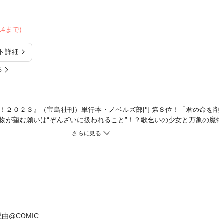
/14まで)
ト詳細
%
！２０２３』（宝島社刊）単行本・ノベルズ部門 第８位！「君の命を
物が望む願いは“ぞんざいに扱われること”！？歌乞いの少女と万象の魔
ズ第１巻！【あらすじ】ネアは歌乞いだ。おとぎの世界に焦がれる彼女
る才職を与えられた。対価である命を望まない万象の魔物ディノに懐か
しようと煉瓦、酵母、火種そして木通【あけび】と出会い転職活動に励
、時に切なく、時に大惨事（？）が紡がれる異種婚姻ファンタジー！人
くも儚い世界を覗いてみませんか？
ス
由@COMIC