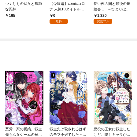
つくりもの聖女と孤独
【令嬢編】comicコロ
長い夜の国と最後の舞
な死神
ナ 人気10タイトル試
踏会 1 ～ひとりぼっ
し読み冊子
ちの公爵令嬢と真夜中
0
1,320
165
の精霊～
無料
試読フル
悪党一家の愛娘、転生
転生先は殺されるはず
悪役の王女に転生した
先も乙女ゲームの極道
のモブ令嬢でした～見
けど、隠しキャラが隠