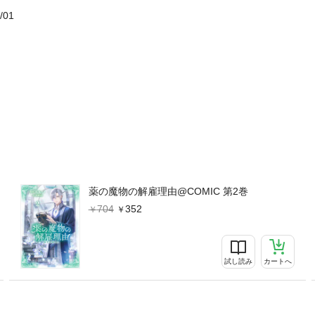
/01
薬の魔物の解雇理由@COMIC 第2巻
704
352
試し読み
カートへ