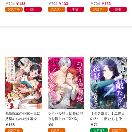
令嬢でした。～最上級
知らぬ公爵様との婚約
れてない。～光差す世
704
133
704
133
704
133
ランクの悪役さま、そ
は想定外です～@COM
界で君と～@COMIC
試読フル
割引
試読フル
割引
試読フル
割引
の溺愛は不要です！～
IC 第1巻
第1巻
@COMIC 第1巻
鬼条院家の花嫁～鬼に
ライバル騎士団長に弱
【タテヨミ】1.二度目
見初められた没落令嬢
みを握られてXXXな勝
の人生、敵たちを後悔
～１
負をすることになりま
させてみせます
165
0
71
した第1話
試読フル
試読フル
タテヨミ
試読フル