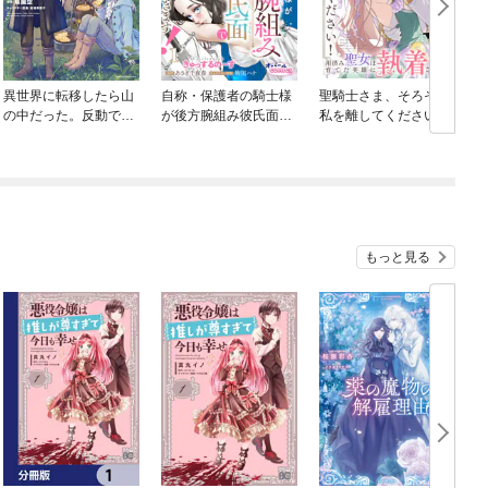
異世界に転移したら山
自称・保護者の騎士様
聖騎士さま、そろそろ
の中だった。反動で強
が後方腕組み彼氏面で
私を離してください！
さよりも快適さを選び
私（聖女）のお見合い
～用済み聖女は育てた
ました。
を邪魔してきます！
英雄に執着される～
もっと見る