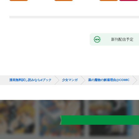
てきました。1
新刊配信予定
漫画無料試し読みならdブック
少女マンガ
薬の魔物の解雇理由@COMIC