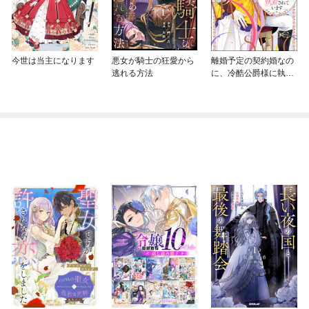
今世は当主になります
悪女が騎士の狂愛から
離婚予定の契約婚なの
逃れる方法
に、冷酷公爵様に執着
されています