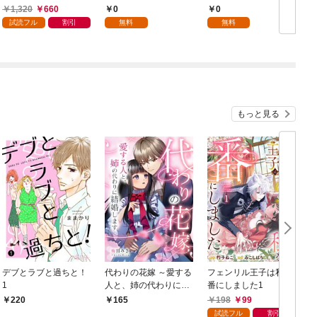
れてない。【電子書籍
生した私、今世では恋
た公爵様が、急に溺愛
1,320
660
0
0
限定書き下ろしSS付
愛するつもりがチート
してくるのですが？@
試読フル
割引
無料
無料
き】
な兄が離してくれませ
COMIC 第1話
ん！？@COMIC 第1話
もっと見る
デブとラブと過ちと！
代わりの花嫁 ～愛する
フェンリル王子は私を
1
人と、姉の代わりに結
番にしました1
婚します～ 1
198
99
220
165
試読フル
割引