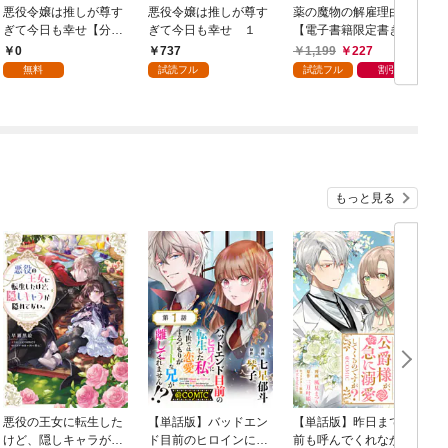
悪役令嬢は推しが尊す
悪役令嬢は推しが尊す
薬の魔物の解雇理由
ぎて今日も幸せ【分冊
ぎて今日も幸せ １
【電子書籍限定書き下
版】 1
ろしSS付き】
0
737
1,199
227
無料
試読フル
試読フル
割引
もっと見る
悪役の王女に転生した
【単話版】バッドエン
【単話版】昨日まで名
けど、隠しキャラが隠
ド目前のヒロインに転
前も呼んでくれなかっ