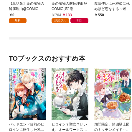
【単話版】薬の魔物の
薬の魔物の解雇理由@
魔法使いは死神姫に死
解雇理由@COMIC 第1
COMIC 第1巻
ぬほど恋をする～迷惑
話
な祝福を受けたふたり
0
704
133
550
が幸せな夫婦になるま
無料
試読フル
割引
で～
TOブックスのおすすめ本
バッドエンド目前のヒ
ヒロイン？聖女？いい
期間限定、第四騎士団
ロインに転生した私、
え、オールワークスメ
のキッチンメイド～結