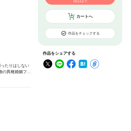
08/14まで
カートへ
作品をチェックする
作品をシェアする
削ったりはしない
物の異種婚姻ファ
は不思議な森に
れるも、手に負
もうとし
と人ならざる者