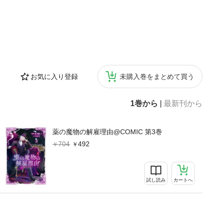
お気に入り登録
未購入巻をまとめて買う
1巻から
|
最新刊から
薬の魔物の解雇理由@COMIC 第3巻
704
492
試し読み
カートへ