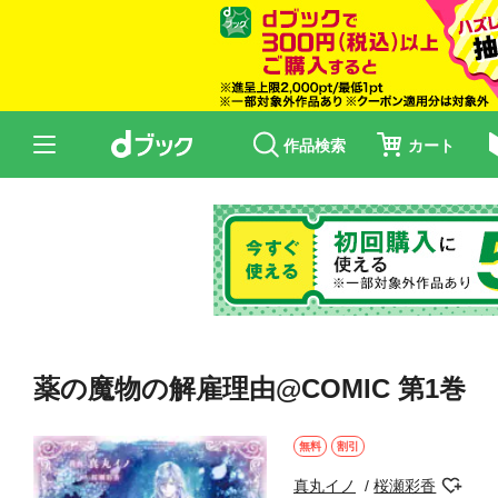
作品検索
カート
薬の魔物の解雇理由@COMIC 第1巻
無料
割引
真丸イノ
桜瀬彩香