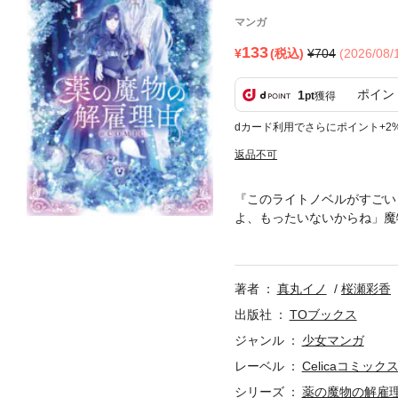
マンガ
133
(税込)
704
(2026/08
ポイン
1
pt
獲得
dカード利用でさらにポイント+2
返品不可
『このライトノベルがすごい
よ、もったいないからね」魔
ンタジー！待望のコミカライ
迷い込み、魔物から恩恵を得
えない彼とは別の魔物と契約
著者
真丸イノ
桜瀬彩香
て……。祝祭美食な日常の中
たちが共に季節を巡る、美し
出版社
TOブックス
ジャンル
少女マンガ
レーベル
Celicaコミック
シリーズ
薬の魔物の解雇理