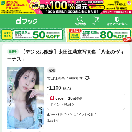
作品検索
カート
はじめての方へ
【デジタル限定】太田江莉奈写真集「八女のヴィ
最新刊
ーナス」
完結
太田江莉奈
中村和孝
1,100
(税込)
10
pt
獲得
ポイント詳細
dカード利用でさらにポイント+2%
返品不可