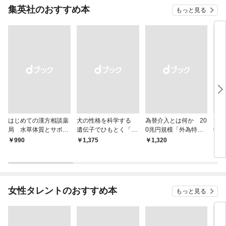
集英社のおすすめ本
もっと見る
はじめての漢方相談薬
犬の性格を科学する
為替介入とは何か 20
大江
局 水草体質とサボテ
遺伝子でひもとく「最
0兆円規模「外為特
学と
ン体質
良の友」の進化
会」が生まれた謎
から
￥990
￥1,375
￥1,320
￥1,
女性タレントのおすすめ本
もっと見る