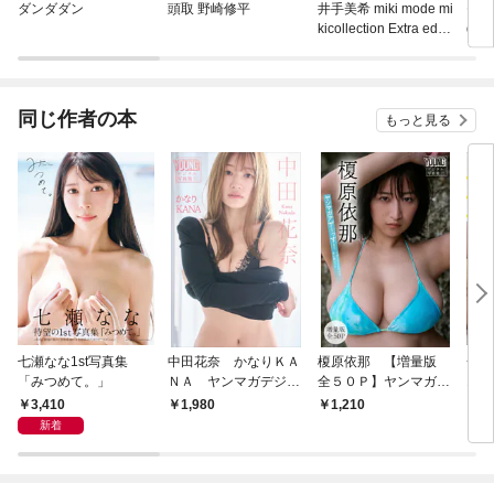
ダンダダン
頭取 野崎修平
井手美希 miki mode mi
脊山麻
kicollection Extra editi
de S
on
edit
同じ作者の本
もっと見る
七瀬なな1st写真集
中田花奈 かなりＫＡ
榎原依那 【増量版
一ノ
「みつめて。」
ＮＡ ヤンマガデジタ
全５０Ｐ】ヤンマガア
19
ル写真集
ザーっす！＜ＹＭ２０
3,410
1,980
1,210
1,
２６年１９号未公開カ
新着
ット＞ ヤンマガデジ
タル写真集