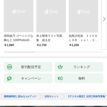
澄田綾乃 ゴージャスな
井上晴美ラスト写真
似鳥沙也加 １１ＣＯ
上西
胸もと 100PhotosDX
集 或る女
ＬＯＲ ｖｏｌ．３
ル写
[sabra net e-Book]
ＦＲＩＤＡＹデジタル
ー・
￥1,980
￥2,750
￥2,200
￥1,
写真集
新刊配信予定
ランキング
キャンペーン
無料
漫画無料試し読みならdブック
女性タレント
【デジタル限定】太田江莉奈写真集