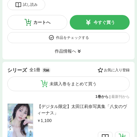
試し読み
カートへ
今すぐ買う
作品をチェックする
作品情報へ
全1冊
シリーズ
お気に入り登録
完結
未購入巻をまとめて買う
1巻から
|
最新刊から
【デジタル限定】太田江莉奈写真集「八女のヴ
ィーナス」
1,100