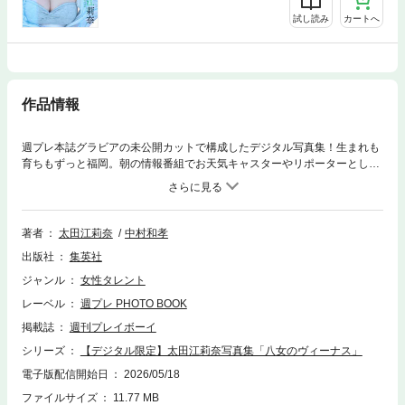
試し読み
カートへ
作品情報
週プレ本誌グラビアの未公開カットで構成したデジタル写真集！生まれも
育ちもずっと福岡。朝の情報番組でお天気キャスターやリポーターとして
親しまれ、地元・八女市で「八女市茶のくに親善大使」を務めるなど、タ
レントとして多岐に活動する彼女が、20代最後に挑んだ“人生初グラビ
ア”。趣味の美容やサウナで磨かれた健康美、初とは思えないほど凜とした
表情、たまに見せる素の笑顔、ドキッとするメガネショットまで……。
著者
太田江莉奈
中村和孝
「まだこんな素敵なコが地方にいたなんて」と思わずにはいられない、“T
出版社
集英社
HE・九州美人”太田さんの初デジタル写真集をたっぷりお楽しみくださ
い！
ジャンル
女性タレント
レーベル
週プレ PHOTO BOOK
掲載誌
週刊プレイボーイ
シリーズ
【デジタル限定】太田江莉奈写真集「八女のヴィーナス」
電子版配信開始日
2026/05/18
ファイルサイズ
11.77 MB