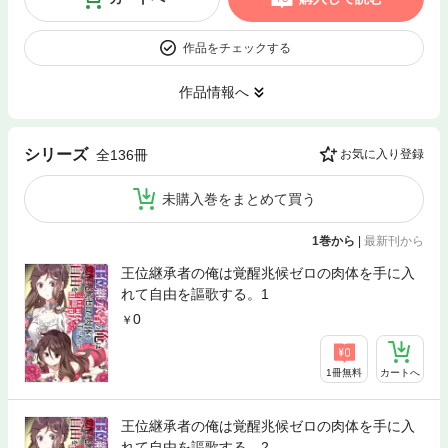
作品をチェックする
作品情報へ
シリーズ
全136冊
お気に入り登録
未購入巻をまとめて買う
1巻から
|
最新刊から
王位継承者の俺は覚醒兆候ゼロの肉体を手に入
れて自由を謳歌する。1
0
1冊無料
カートへ
王位継承者の俺は覚醒兆候ゼロの肉体を手に入
れて自由を謳歌する。2