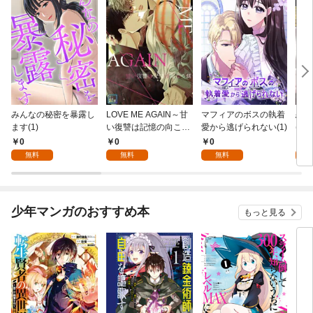
みんなの秘密を暴露し
LOVE ME AGAIN～甘
マフィアのボスの執着
恋は
ます(1)
い復讐は記憶の向こう
愛から逃げられない(1)
(1)
側～【全年齢版】(1)
0
0
0
0
無料
無料
無料
少年マンガのおすすめ本
もっと見る