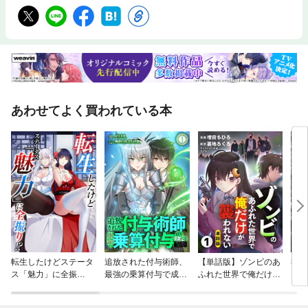
あわせてよく買われている本
転生したけどステータ
追放された付与術師、
【単話版】ゾンビのあ
社畜
ス「魅力」に全振
最強の乗算付与で成り
ふれた世界で俺だけが
るこ
り！？
上がる ～僕の付与術
襲われない（フルカラ
魔術
は＋20じゃなく×20な
ー）
ロー