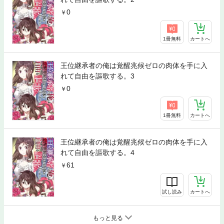
0
1冊無料
カートへ
王位継承者の俺は覚醒兆候ゼロの肉体を手に入
れて自由を謳歌する。3
0
1冊無料
カートへ
王位継承者の俺は覚醒兆候ゼロの肉体を手に入
れて自由を謳歌する。4
61
試し読み
カートへ
もっと見る