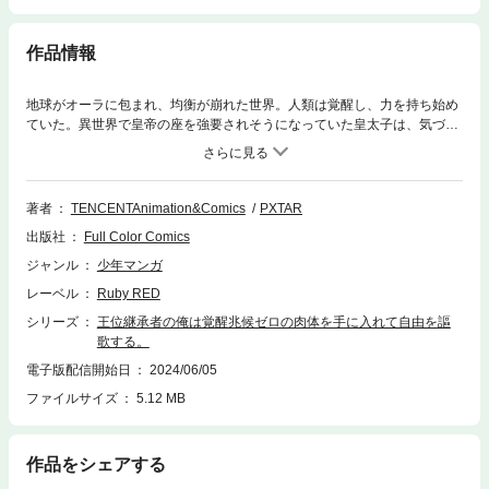
作品情報
地球がオーラに包まれ、均衡が崩れた世界。人類は覚醒し、力を持ち始め
ていた。異世界で皇帝の座を強要されそうになっていた皇太子は、気づく
と才能ゼロで貧弱な貧乏学生に転生していて…!?残っていた魔力を駆使し
て、完璧な自由を謳歌しようとするが…
著者
TENCENTAnimation&Comics
PXTAR
出版社
Full Color Comics
ジャンル
少年マンガ
レーベル
Ruby RED
シリーズ
王位継承者の俺は覚醒兆候ゼロの肉体を手に入れて自由を謳
歌する。
電子版配信開始日
2024/06/05
ファイルサイズ
5.12 MB
作品をシェアする