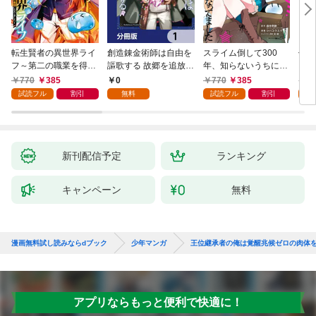
転生賢者の異世界ライ
創造錬金術師は自由を
スライム倒して300
信長
フ～第二の職業を得
謳歌する 故郷を追放さ
年、知らないうちにレ
て、世界最強になりま
れたら、魔王のお膝元
ベルMAXになってまし
770
385
0
770
385
7
した～ 1巻
で超絶効果のマジック
た 1巻
試読フル
割引
無料
試読フル
割引
試
アイテム作り放題にな
りました【分冊版】
1
新刊配信予定
ランキング
キャンペーン
無料
漫画無料試し読みならdブック
少年マンガ
王位継承者の俺は覚醒兆候ゼロの肉体
アプリならもっと便利で快適に！