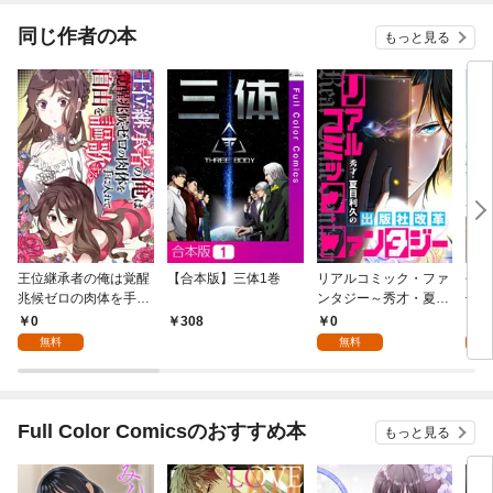
んです～
が、
いた
同じ作者の本
もっと見る
女』
なる
王位継承者の俺は覚醒
【合本版】三体1巻
リアルコミック・ファ
平行
兆候ゼロの肉体を手に
ンタジー～秀才・夏目
七人
入れて自由を謳歌す
利久の出版社改革(1)
君に
0
0
0
308
る。1
無料
無料
Full Color Comicsのおすすめ本
もっと見る