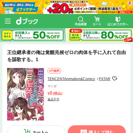
作品検索
カート
はじめての方へ
王位継承者の俺は覚醒兆候ゼロの肉体を手に入れて自由
を謳歌する。1
0円無料
TENCENTAnimation&Comics
PXTAR
マンガ
0
(税込)
返品不可
カートへ
購入して読む