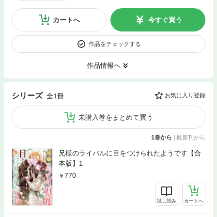
カートへ
今すぐ買う
作品をチェックする
作品情報へ
シリーズ
全1冊
お気に入り登録
未購入巻をまとめて買う
1巻から
|
最新刊から
兄様のライバルに目をつけられたようです【合
本版】1
770
試し読み
カートへ