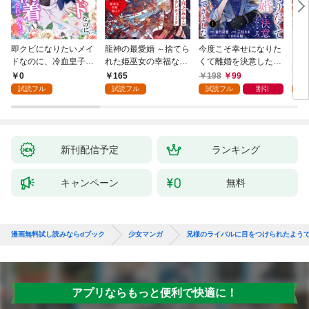
即クビになりたいメイ
龍神の最愛婚 ～捨てら
今度こそ幸せになりた
鬼条
ドなのに、冷血皇子に
れた姫巫女の幸福な嫁
くて離婚を決意したと
見初
執着されています第1
入り～: 1
ころ、無表情な旦那様
～１
0
165
198
99
1
話
が「愛してる」と言っ
試読フル
試読フル
試読フル
割引
試
てきました。1
新刊配信予定
ランキング
キャンペーン
無料
漫画無料試し読みならdブック
少女マンガ
兄様のライバルに目をつけられたよう
アプリならもっと便利で快適に！