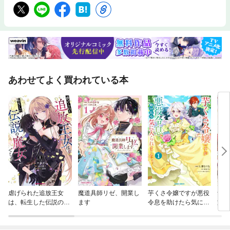
あわせてよく買われている本
虐げられた追放王女
魔道具師リゼ、開業し
芋くさ令嬢ですが悪役
無能
は、転生した伝説の魔
ます
令息を助けたら気に入
族の
女でした
られました
ん！