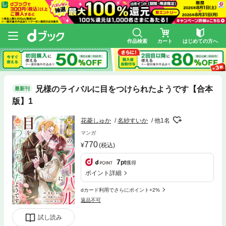
作品検索
カート
はじめての方へ
兄様のライバルに目をつけられたようです【合本
最新刊
版】1
花菱しゅか
名紗すいか
他1名
マンガ
770
(税込)
7
pt
獲得
ポイント詳細
dカード利用でさらにポイント+2%
返品不可
試し読み