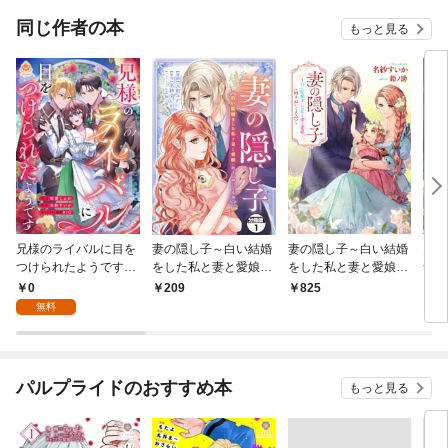
同じ作者の本
もっと見る
兄様のライバルに目を
妻の隠し子～白い結婚
妻の隠し子～白い結婚
兄様
つけられたようです
をした私と妻と愛娘
をした私と妻と愛娘
つけ
【第1話】（エンジェ
（時々、ぬいぐるみ）
（時々、ぬいぐるみ）
【合
0
209
825
7
ライトコミックス）
～ 分冊版（１）
～
無料
パルプライドのおすすめ本
もっと見る