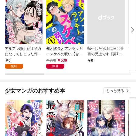
アルファ騎士がオメガ
俺と隊長とアンラッキ
転生した兄上は三〇番
高嶺
になってしまった件～
ースケベの呪い【合本
目の兄上です【第1
ガ嫌
最強α騎士団長の俺
版１】（ヴィオラコミ
話】
を知
0
770
539
￥0
￥6
が、世話焼きα部下か
ックス）
無料
割引
ら執着溺愛されていま
す～【第1話】（ヴィ
オラコミックス）
少女マンガのおすすめ本
もっと見る