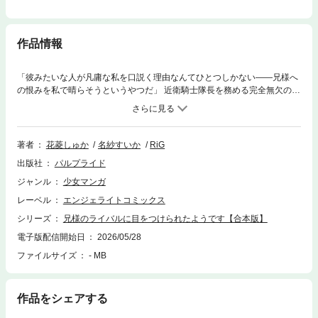
作品情報
「彼みたいな人が凡庸な私を口説く理由なんてひとつしかない――兄様へ
の恨みを私で晴らそうというやつだ」 近衛騎士隊長を務める完全無欠の兄
を持つ貧乏男爵令嬢アリッサ。結婚相手も見つからない、しまいには兄と
の違いに落胆されるような日々を送っていた彼女はある日、兄の同僚を名
乗る騎士セオルドに出会う。華やかな王子様顔に紳士的で優しい彼に一瞬
で心を開いたアリッサは、その日のうちに食事に誘われ舞い上がってい
著者
花菱しゅか
名紗すいか
RiG
た。そう、すっかり忘れていたのだ。兄のことを目の敵にするライバルが
出版社
パルプライド
いたことなど――。ひとりの男にコンプレックスを抱えるふたりが出会
う“運命の”溺愛ロマンス開幕！！【合本版限定 描き下ろし漫画4P】※本作
ジャンル
少女マンガ
品は『兄様のライバルに目をつけられたようです』1巻～6巻を収録した合
レーベル
エンジェライトコミックス
本版です。
シリーズ
兄様のライバルに目をつけられたようです【合本版】
電子版配信開始日
2026/05/28
ファイルサイズ
- MB
作品をシェアする