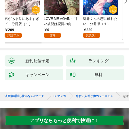
君があまりにあますぎ
LOVE ME AGAIN～甘
綿巻くんの恋に触れた
人魚
て 分冊版（１）
い復讐は記憶の向こう
い 分冊版（１）
悪魔
側～【全年齢版】(1)
き】(
209
0
220
8
試読フル
無料
試読フル
試
新刊配信予定
ランキング
キャンペーン
無料
漫画無料試し読みならdブック
BLマンガ
恋する人外と僕のフェロモン
恋す
アプリならもっと便利で快適に！