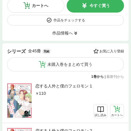
カートへ
今すぐ買う
作品をチェックする
作品情報へ
全45冊
シリーズ
お気に入り登録
完結
未購入巻をまとめて買う
1巻から
|
最新刊から
恋する人外と僕のフェロモン 1
110
試し読み
カートへ
恋する人外と僕のフェロモン 2