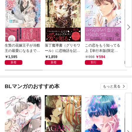
生贄の花嫁王子が冷酷
落丁魔導書（グリモワ
この恋をもう知ってる
自己
王の最愛になるまで
ール）に恋物語を記す
上【単行本版(限定描
下幼
【イラスト付き】【単
には【イラスト付き】
き下ろし付き)】
なん
1,595
1,859
998
594
6
行本書き下ろしSS付
【単行本書き下ろしS
新着
新着
割引
き】
S付き】
BLマンガのおすすめ本
もっと見る