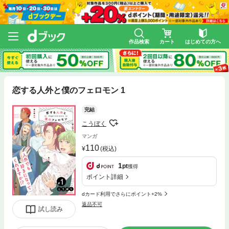
作品検索
カート
はじめての方へ
恋する人外と僕のフェロモン 1
完結
こうぼく
マンガ
110
(税込)
1
pt
獲得
ポイント詳細
dカード利用でさらにポイント+2%
返品不可
試し読み