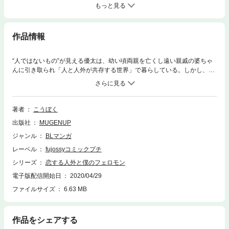
もっと見る
作品情報
“人ではないもの”が見える優太は、幼い頃両親を亡くし遠い親戚の婆ちゃ
んに引き取られ「人と人外が共存する世界」で暮らしている。しかし、優
太には人外を惹き寄せる特別なフェロモンがあった…！「優太…私のつが
いにならないか？」白蛇と名乗る美形男子に求婚されちゃって!?BL投稿サ
イト【fujossy】で大人気の「人外フェロモン」を大幅加筆修正！優太を取
り巻く人間VS人外の、長編ラブ・ファンタジーBL☆
著者
こうぼく
出版社
MUGENUP
ジャンル
BLマンガ
レーベル
fujossyコミックプチ
シリーズ
恋する人外と僕のフェロモン
電子版配信開始日
2020/04/29
ファイルサイズ
6.63 MB
作品をシェアする