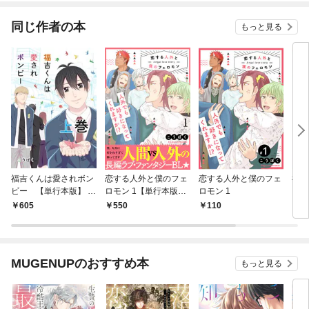
（分冊版）
同じ作者の本
もっと見る
福吉くんは愛されボン
恋する人外と僕のフェ
恋する人外と僕のフェ
福吉
ビー 【単行本版】 上
ロモン 1【単行本版
ロモン 1
ビー(
巻
（限定描き下ろし付
605
550
110
1
き）】
MUGENUPのおすすめ本
もっと見る