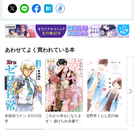
あわせてよく買われている本
名探偵コナン ゼロの日
これから幸せになりま
花野井くんと恋の病
ザー
常
す！ 虐げられ令嬢です
白
が敵対国の公爵様に何
故か溺愛されてます