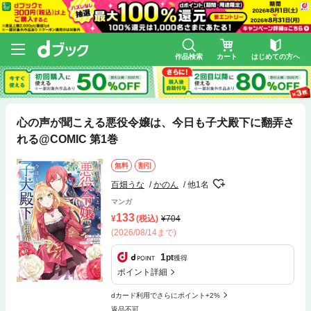
作品検索
カート
はじめての方へ
心の声が聞こえる悪役令嬢は、今日も子犬殿下に翻弄さ
れる@COMIC 第1巻
無料
割引
百畑うな
かのん
他1名
マンガ
133
(税込)
704
(2026/08/14まで)
1
pt
獲得
ポイント詳細
dカード利用でさらにポイント+2%
返品不可