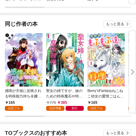
イドです（誇）！@C
OMIC
同じ作者の本
もっと見る
感情が天候に反映され
聖女の姉ですが、妹の
Berry’sFantasyねこね
【単
る特殊能力持ち令嬢は
ための特殊魔石や特殊
こ幼女の愛情ごはん～
は魔
婚約解消されたので不
薬草の採取をやめた
異世界でもふもふ達に
い～
165
770
385
165
0
毛の大地へ嫁ぎたい
ら、隣国の魔術師様の
料理を作ります！～1
者！
試読フル
試読増量
割引
試読フル
（コミック） 分冊版 1
元で幸せになりまし
巻
にな
た！（コミック） 1巻
～@
TOブックスのおすすめ本
もっと見る