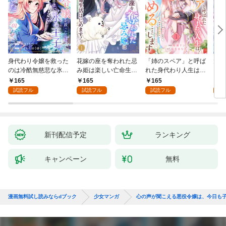
身代わり令嬢を救った
花嫁の座を奪われた忌
「姉のスペア」と呼ば
大好
のは冷酷無慈悲な氷の
み姫は楽しい亡命生活
れた身代わり人生は、
うお
王子の愛でした１
はじめます！１
今日でやめることにし
１
165
165
165
1
ます～辺境で自由を満
試読フル
試読フル
試読フル
試
喫中なので、今さら真
の聖女と言われても知
りません！～１
新刊配信予定
ランキング
キャンペーン
無料
漫画無料試し読みならdブック
少女マンガ
心の声が聞こえる悪役令嬢は、今日も子