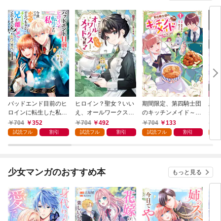
バッドエンド目前のヒ
ヒロイン？聖女？いい
期間限定、第四騎士団
悪党
ロインに転生した私、
え、オールワークスメ
のキッチンメイド～結
先も
今世では恋愛するつも
イドです（誇）！@C
婚したくないので就職
令嬢
704
352
704
492
704
133
7
りがチートな兄が離し
OMIC 第1巻
しました～@COMIC
ラン
試読フル
割引
試読フル
割引
試読フル
割引
試
てくれません！？@C
第1巻【描き下ろし漫
の溺
OMIC 第1巻
画特典付き】
@C
少女マンガのおすすめ本
もっと見る