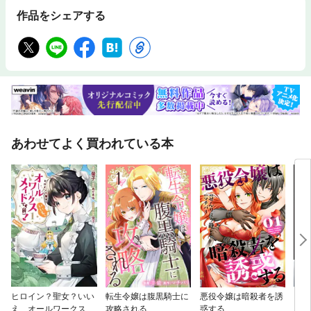
作品をシェアする
あわせてよく買われている本
ヒロイン？聖女？いい
転生令嬢は腹黒騎士に
悪役令嬢は暗殺者を誘
ウル
え、オールワークスメ
攻略される
惑する
Ｙ 