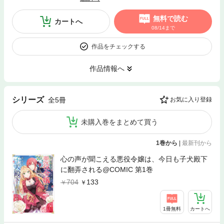
無料で読む
カートへ
08/14まで
作品をチェックする
作品情報へ
シリーズ
全5冊
お気に入り登録
未購入巻をまとめて買う
1巻から
|
最新刊から
心の声が聞こえる悪役令嬢は、今日も子犬殿下
に翻弄される@COMIC 第1巻
704
133
1冊無料
カートへ