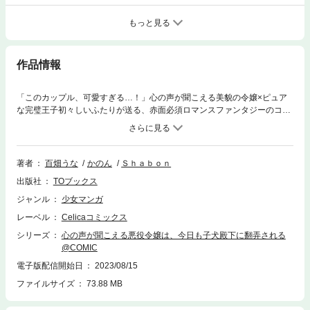
もっと見る
作品情報
「このカップル、可愛すぎる…！」心の声が聞こえる美貌の令嬢×ピュア
な完璧王子初々しいふたりが送る、赤面必須ロマンスファンタジーのコミ
カライズ第1巻！【あらすじ】圧倒的な美貌で妖艶姫と呼ばれる公爵令
嬢・エレノア。彼女には、人の本音『心の声』が聞こえるという秘密があ
った。打算、嫉妬、中傷など、悪意に晒され続けたエレノアは、いつしか
心を閉ざし、恋をすることも諦めていた。しかし、王子・アシェルとの出
著者
百畑うな
かのん
Ｓｈａｂｏｎ
会いで、エレノアの毎日が一変――！？端正な顔立ちと落ち着いた声で振
出版社
TOブックス
舞い、誰が見てもパーフェクトな人物かと思いきや…「ふうー、緊張する
なぁ。よーし、がんばるぞー！えい、えい、おー！」実は弱気で少年のよ
ジャンル
少女マンガ
うな王子だった！？初めて聞く心地よい『心の声』に、好奇心を抱くエレ
レーベル
Celicaコミックス
ノア。やがてそれは、アシェルへの恋心に変わっていき……？
シリーズ
心の声が聞こえる悪役令嬢は、今日も子犬殿下に翻弄される
@COMIC
電子版配信開始日
2023/08/15
ファイルサイズ
73.88 MB