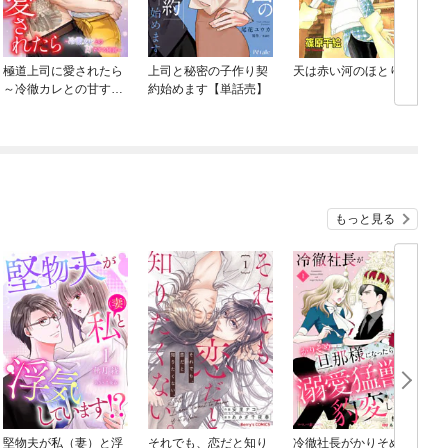
極道上司に愛されたら
上司と秘密の子作り契
天は赤い河のほとり
～冷徹カレとの甘すぎ
約始めます【単話売】
る同居～
もっと見る
堅物夫が私（妻）と浮
それでも、恋だと知り
冷徹社長がかりそめ旦