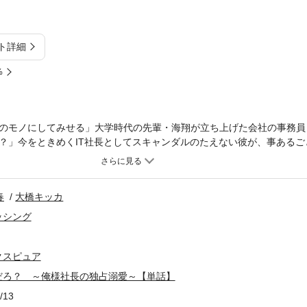
ト詳細
%
のモノにしてみせる」大学時代の先輩・海翔が立ち上げた会社の事務員
？」今をときめくIT社長としてスキャンダルのたえない彼が、事あるご
、自分を女として見ていないから。そうわかっていながら、不毛な関係
―。あさぎ千夜春原作、不器用な二人のこじらせピュアラブ、待望のコ
春
大橋キッカ
ッシング
クスピュア
だろ？ ～俺様社長の独占溺愛～【単話】
/13