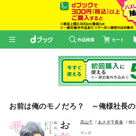
作品検索
カート
お前は俺のモノだろ？ ～俺様社長の
高山千
あさぎ千夜春
他1
マンガ