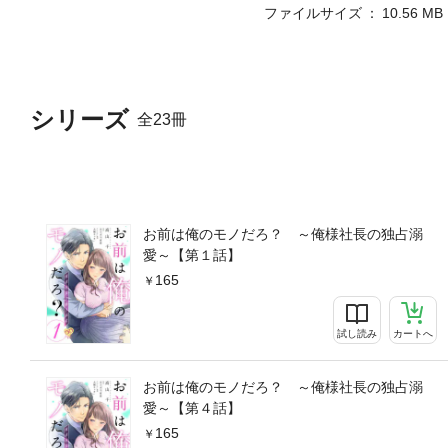
ファイルサイズ
10.56 MB
シリーズ
全23冊
お前は俺のモノだろ？ ～俺様社長の独占溺
愛～【第１話】
165
試し読み
カートへ
お前は俺のモノだろ？ ～俺様社長の独占溺
愛～【第４話】
165