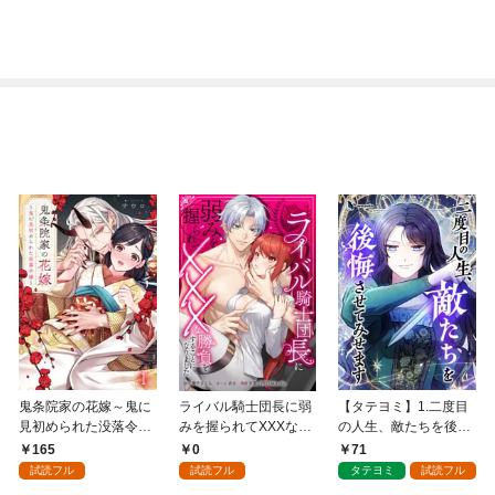
鬼条院家の花嫁～鬼に
ライバル騎士団長に弱
【タテヨミ】1.二度目
見初められた没落令嬢
みを握られてXXXな勝
の人生、敵たちを後悔
～１
負をすることになりま
させてみせます
165
0
71
した第1話
試読フル
試読フル
タテヨミ
試読フル