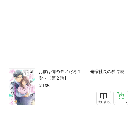
お前は俺のモノだろ？ ～俺様社長の独占溺
愛～【第２話】
165
試し読み
カートへ