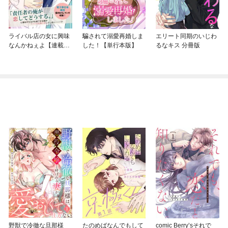
ライバル店の女に興味
騙されて溺愛再婚しま
エリート同期のいじわ
なんかねぇよ【連載
した！【単行本版】
るなキス 分冊版
版】
野獣で冷徹な旦那様
たのめばなんでもして
comic Berry’sそれで