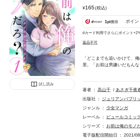
165
(税込)
ポイン
1
pt
獲得
dカード利用でさらにポイント+2
返品不可
「どこまでも追いかけて、俺
里。「お前は男嫌いだもんな
び出して側に置いておくのは
秘めた恋が今、動き始める―
試し読み
著者
高山千
あさぎ千夜
出版社
ジュリアンパブリ
ジャンル
少女マンガ
レーベル
ピュールコミッ
シリーズ
お前は俺のモノ
電子版配信開始日
2021/08