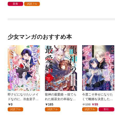
る【１】
新着
試読フル
少女マンガのおすすめ本
即クビになりたいメイ
龍神の最愛婚 ～捨てら
今度こそ幸せになりた
ドなのに、冷血皇子に
れた姫巫女の幸福な嫁
くて離婚を決意したと
執着されています第1
入り～: 1
ころ、無表情な旦那様
0
165
198
99
話
が「愛してる」と言っ
試読フル
試読フル
試読フル
割引
てきました。1