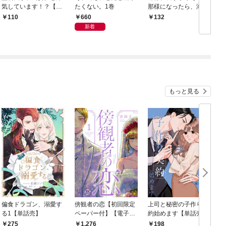
気しています！？【分
たくない。1巻
那様になったら、溺愛
冊版】1話
猛獣に豹変しました
660
110
132
【分冊版】1話
新着
もっと見る
偏食ドラゴン、溺愛す
傍観者の恋【初回限定
上司と秘密の子作り契
る1【単話売】
ペーパー付】【電子限
約始めます【単話売】
【
定特典付】 1～2巻セ
(1)
275
1,276
198