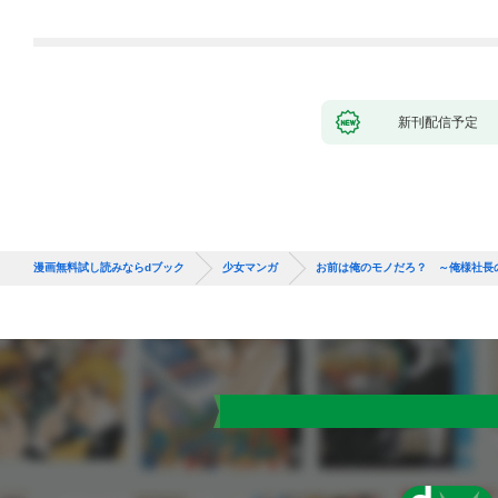
新刊配信予定
漫画無料試し読みならdブック
少女マンガ
お前は俺のモノだろ？ ～俺様社長