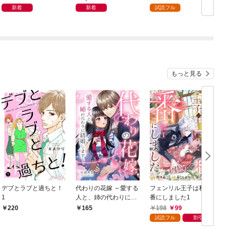
ット
新着
新着
試読フル
もっと見る
デブとラブと過ちと！
代わりの花嫁 ～愛する
フェンリル王子は私を
1
人と、姉の代わりに結
番にしました1
婚します～ 1
198
99
220
165
試読フル
割引