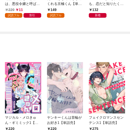
は、悪役令嬢と呼ばれ
くれる京極くん【単
も、恋だと知りたくな
る妻が愛おしくて仕方
話】１
い。1巻
220
11
149
132
ない1
試読フル
割引
試読フル
新着
マジカル・メロきゅ
ヤンキーくんは首輪が
フェイクロマンスセン
ん・ギミミック1【単
お好き1【単話売】
テンス1【単話売】
話売】
220
220
275