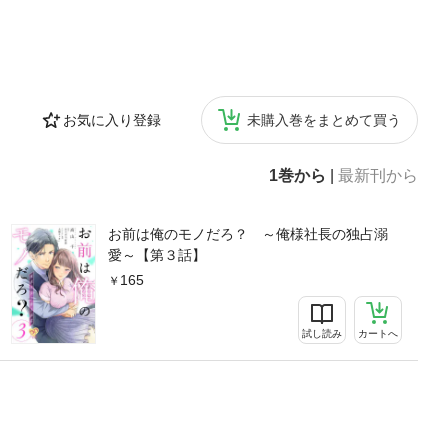
お気に入り登録
未購入巻をまとめて買う
1巻から
|
最新刊から
お前は俺のモノだろ？ ～俺様社長の独占溺
愛～【第３話】
165
試し読み
カートへ