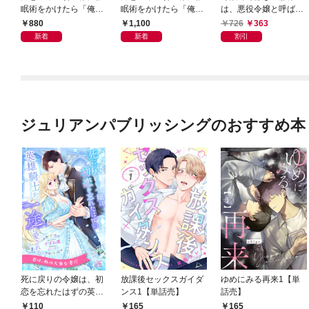
眠術をかけたら「俺の
眠術をかけたら「俺の
は、悪役令嬢と呼ばれ
最愛の人」と激重感情
最愛の人」と激重感情
る妻が愛おしくて仕方
880
1,100
726
363
をぶつけられています
をぶつけられています
ない【電子限定特典付
新着
新着
割引
【電子書籍特装版】
き】1
ジュリアンパブリッシングのおすすめ本
死に戻りの令嬢は、初
放課後セックスガイダ
ゆめにみる再来1【単
恋を忘れたはずの英雄
ンス1【単話売】
話売】
騎士から一途に愛され
110
165
165