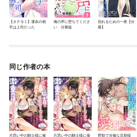
【タテヨミ】運命の相
俺の声に堕ちてくださ
別れるための一夜【分
手は上司だった
い 分冊版
冊】
同じ作者の本
片思い中の騎士様に催
片思い中の騎士様に催
野獣で冷徹な旦那様