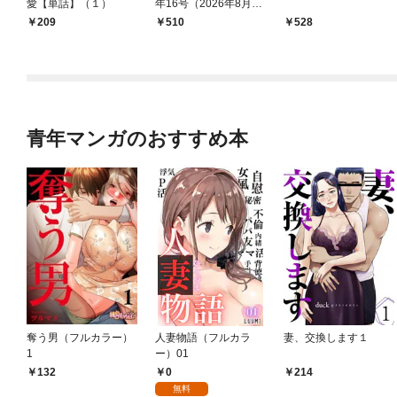
愛【単話】（１）
年16号（2026年8月7
日発売）
209
￥510
528
青年マンガのおすすめ本
奪う男（フルカラー）
人妻物語（フルカラ
妻、交換します１
1
ー）01
0
132
214
無料