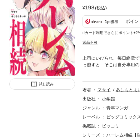
198
(税込)
ポイン
1
pt
獲得
dカード利用でさらにポイント+2
返品不可
上司にいびられ、毎日終電で
っ越すと…そこは自分専用の
ために…怪しさと妖しさ。謎
で贈る、ハーレムエロティッ
試し読み
著者
マサイ
あしもとよ
出版社
小学館
ジャンル
青年マンガ
レーベル
ビッグコミック
掲載誌
ビッコミ
シリーズ
ハーレム相続【