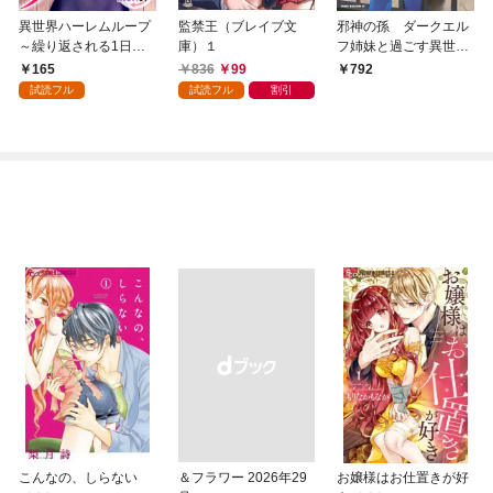
異世界ハーレムループ
監禁王（ブレイブ文
邪神の孫 ダークエル
～繰り返される1日か
庫）１
フ姉妹と過ごす異世界
ら脱出する為に抱きま
引きこもり生活（１）
165
836
99
792
くります～(1)
試読フル
試読フル
割引
こんなの、しらない
＆フラワー 2026年29
お嬢様はお仕置きが好