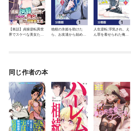
【単話】貞操逆転異世
他校の氷姫を助けた
人生逆転 浮気され、え
界でスケベな美女たち
ら、お友達から始める
ん罪を着せられた俺
に囲まれながら冒険者
事になりました【分冊
が、学園一の美少女に
生活
版】
懐かれる【分冊版】
同じ作者の本