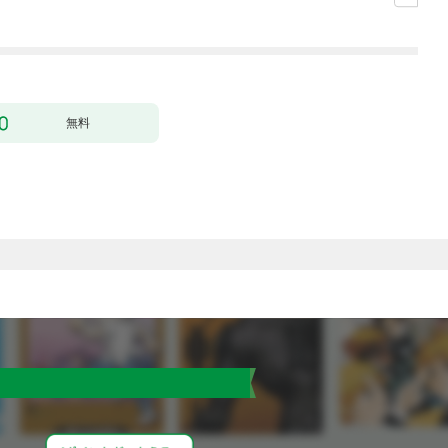
した。１
無料