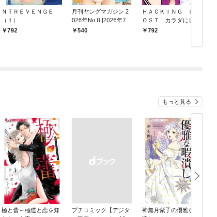
ＮＴＲＥＶＥＮＧＥ
月刊ヤングマガジン 2
ＨＡＣＫＩＮＧ ＧＨ
（１）
026年No.8 [2026年7月
ＯＳＴ カラダにしか
16日発売]
価値のない学園（１）
792
540
792
版
もっと見る
極と蕾～極道と恋を知
プチコミック【デジタ
神無月紫子の優雅な暇