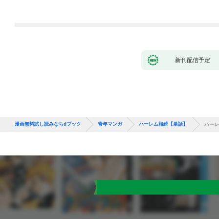
新刊配信予定
漫画無料試し読みならdブック
青年マンガ
ハーレム相続【単話】
ハーレ