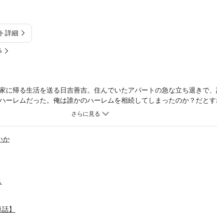
ト詳細
%
家に帰る生活を送る日吉善吉。住んでいたアパートの急な立ち退きで、
ハーレムだった。俺は誰かのハーレムを相続してしまったのか？だとす
めくハーレム生活が始まる。原作：マサイ・漫画：あしもとよいか『監
クサスペンス──
いか
ス
単話】