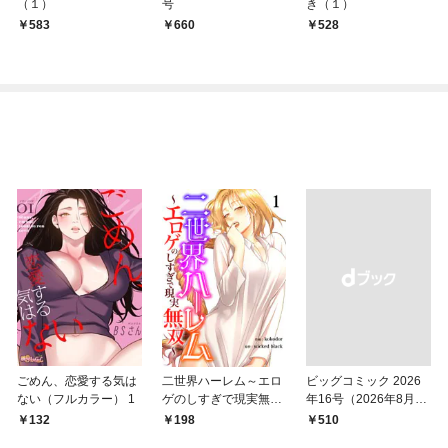
（１）
号
き（１）
583
￥660
528
ごめん、恋愛する気は
二世界ハーレム～エロ
ビッグコミック 2026
ない（フルカラー） 1
ゲのしすぎで現実無双
年16号（2026年8月7
～１
日発売）
132
198
￥510