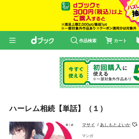
作品検索
カート
ハーレム相続【単話】（１）
マサイ
あしもとよいか
マンガ