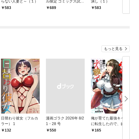
らない人妻と～（１）
ル限定 コミックス試し
潰し（１）
読み特典付き】 2026
583
￥689
583
年9月号（2026年8月7
日発売）
もっと見る
日替わり彼女（フルカ
漫画ゴラク 2026年 8/2
俺が育てた最強キャラ
ラー） 1
1・28 号
に転生したので、歯向
かうヤツはすべてぶん
132
￥550
165
￥
殴って生きる事にしま