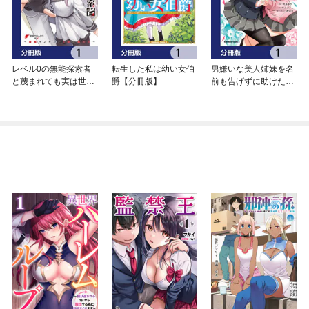
レベル0の無能探索者
転生した私は幼い女伯
男嫌いな美人姉妹を名
と蔑まれても実は世界
爵【分冊版】
前も告げずに助けたら
最強です【分冊版】
一体どうなる？【分冊
版】