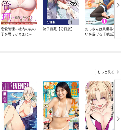
恋愛管理～社内のあの
諸子百苑【分冊版】
おっさんは異世界で想
子を思うがままに～
いを遂げる【単話】
もっと見る