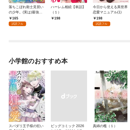
落ちこぼれ衛士見習い
ハーレム相続【単話】
今日から使える異世界
の少年。(実は)最強最
（１）
恋愛マニュアル(1)
悪の暗殺者。 【連載
165
198
198
版】: 1
試読フル
試読フル
小学館のおすすめ本
スパダリ王子様の狂い
ビッグコミック 2026
真綿の檻（１）