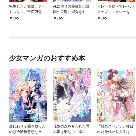
転生した元奴隷、チー
死に戻りの薔薇姫は敵
カレーを食べてレベル
トスキル『千変万化』
国の公爵に溺愛される
アップ！～カレーを楽
で最強ハーレムを作る
（単話版）第1話
しんでいただけなのに
165
165
165
（単話版）第1話
いつのまにか最強プレ
イヤーになっていまし
た～（単話版）第1話
少女マンガのおすすめ本
身代わり令嬢を救った
花嫁の座を奪われた忌
「姉のスペア」と呼ば
のは冷酷無慈悲な氷の
み姫は楽しい亡命生活
れた身代わり人生は、