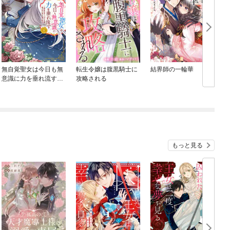
無自覚聖女は今日も無
転生令嬢は腹黒騎士に
結界師の一輪華
意識に力を垂れ流す
攻略される
～公爵家の落ちこぼれ
令嬢、嫁ぎ先で幸せを
掴み取る～
もっと見る