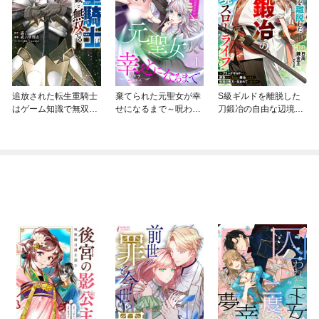
追放された転生重騎士
棄てられた元聖女が幸
S級ギルドを離脱した
はゲーム知識で無双す
せになるまで～呪われ
刀鍛冶の自由な辺境ス
る
た元天才魔術師様との
ローライフ～ブラック
同居生活は甘甘すぎて
ギルドから解放されて
身が持ちません！！～
気ままに鍛冶してた
【分冊版】
ら、伝説の魔刀が生ま
れていました～【分冊
版】