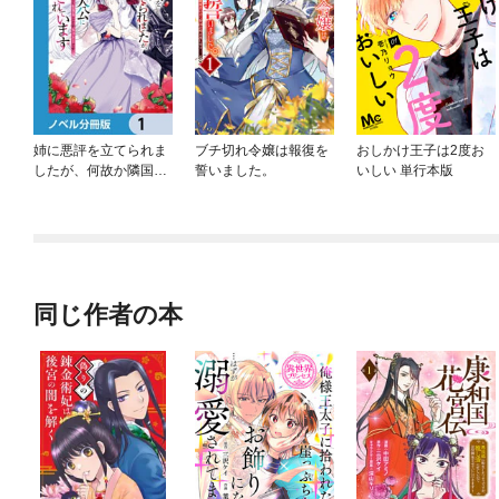
姉に悪評を立てられま
ブチ切れ令嬢は報復を
おしかけ王子は2度お
したが、何故か隣国の
誓いました。
いしい 単行本版
大公に溺愛されていま
す【ノベル分冊版】
同じ作者の本