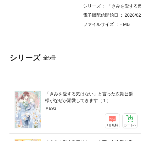
シリーズ
「きみを愛する
電子版配信開始日
2026/02
ファイルサイズ
- MB
シリーズ
全5冊
「きみを愛する気はない」と言った次期公爵
様がなぜか溺愛してきます（１）
693
1冊無料
カートへ