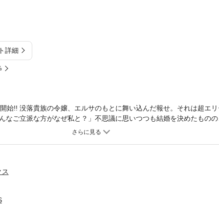
ト詳細
%
放送開始!! 没落貴族の令嬢、エルサのもとに舞い込んだ報せ。それは超エ
んなご立派な方がなぜ私と？」不思議に思いつつも結婚を決めたものの
ウスが豹変！「今後、きみを愛するつもりは一切ない」と冷たい声で告げ
令嬢の焦れキュンラブストーリー♪ 電子書籍で常時ランキング上位、爆
つ (C)三沢ケイ／フレックスコミックス
クス
S