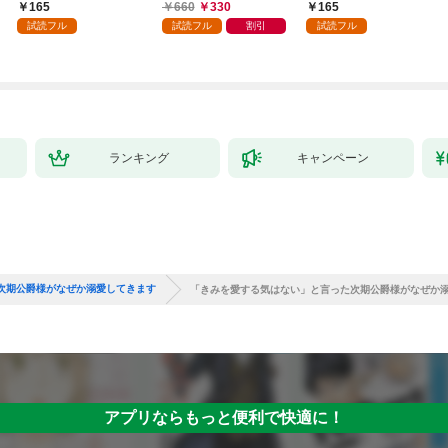
１
巻
王妃の二度目の結婚～
165
660
330
165
１
試読フル
試読フル
割引
試読フル
ランキング
キャンペーン
次期公爵様がなぜか溺愛してきます
「きみを愛する気はない」と言った次期公爵様がなぜか
アプリならもっと便利で快適に！