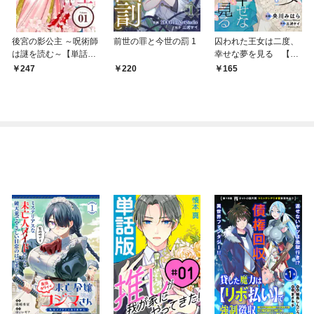
後宮の影公主 ～呪術師
前世の罪と今世の罰 1
囚われた王女は二度、
は謎を読む～【単話】
幸せな夢を見る 【連
（１）
載版】: 1
247
220
165