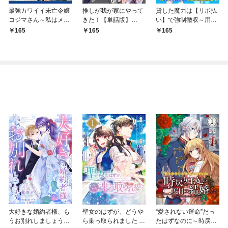
最強カワイイ未亡令嬢
推しが我が家にやって
貸した魔力は【リボ払
コジマさん～私はメイ
きた！【単話版】
い】で強制徴収～用済
ドじゃありません～
（1）
みとパーティー追放さ
165
165
165
（単話版）第1話
れた俺は、可愛いサポ
ート妖精と一緒に取り
立てた魔力を運用して
最強を目指す。～（単
話版）第1話
大好きな婚約者様、も
聖女のはずが、どうや
“愛されない運命”だっ
うお別れしましょう。
ら乗っ取られました 1
たはずなのに～時戻り