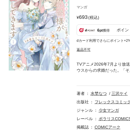
マンガ
693
(税込)
ポイン
6
pt
獲得
dカード利用でさらにポイント+2
返品不可
TVアニメ2026年7月より
ウスからの求婚だった。「そ
まで優しく穏やかだったユリ
じらせ次期公爵×前向き没落
待望の単行本化！ (C)水埜な
著者
水埜なつ
三沢ケイ
出版社
フレックスコミッ
ジャンル
少女マンガ
レーベル
ポラリスCOMIC
掲載誌
COMICアーク