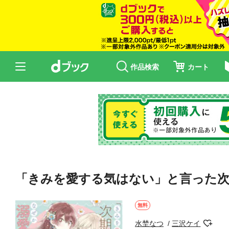
作品検索
カート
「きみを愛する気はない」と言った次
無料
水埜なつ
三沢ケイ