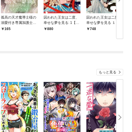
孤高の天才魔導士様の
囚われた王女は二度、
囚われた王女は二度、
溺愛付き専属加護士に
幸せな夢を見る: 1【イ
幸せな夢を見る １
なりました【マイク
ラスト特典付】
165
880
748
ロ】
もっと見る