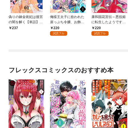
偽りの錬金術妃は後宮
俺様王太子に拾われた
康和国花宮伝～悪役姫
の闇を解く【単話】
崖っぷち令嬢、お飾り
に転生したようです
（１）
側妃になる…はずが溺
が、推し活に忙しいの
220
220
237
愛されてます！？(話売
でお役御免させていた
試読フル
試読フル
り) #1
だきます～(話売り) #
1
フレックスコミックスのおすすめ本