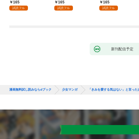
王子の愛でした１
はじめます！１
今日でやめることにし
165
165
165
ます～辺境で自由を満
試読フル
試読フル
試読フル
喫中なので、今さら真
の聖女と言われても知
りません！～１
新刊配信予定
漫画無料試し読みならdブック
少女マンガ
「きみを愛する気はない」と言った