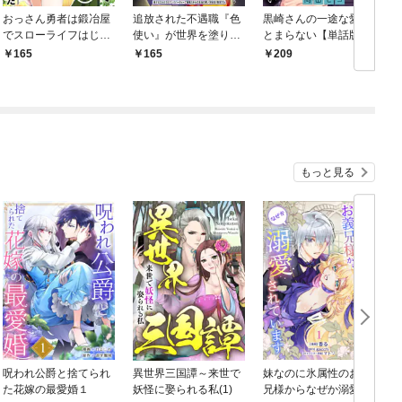
おっさん勇者は鍛冶屋
追放された不遇職『色
黒崎さんの一途な愛が
でスローライフはじめ
使い』が世界を塗り替
とまらない【単話版】
ました（単話版）第1
えるまで ～美少女だ
(1)
165
165
209
話
らけのSランクパーテ
ィーで最強スキルの本
当の使い方を知り無双
する～（単話版）第1
話
もっと見る
呪われ公爵と捨てられ
異世界三国譚～来世で
妹なのに氷属性のお義
た花嫁の最愛婚１
妖怪に娶られる私(1)
兄様からなぜか溺愛さ