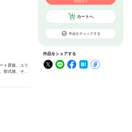
09/30まで
カートへ
作品をチェックする
作品をシェアする
リート貴族、ユリ
、挙式後、それ
てきて!? こ
売れの超人気作、