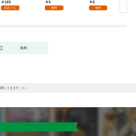
れています【第1話】
165
0
0
（エンジェライトコミ
試読フル
無料
無料
ックス）
無料
溺愛してきます（１）