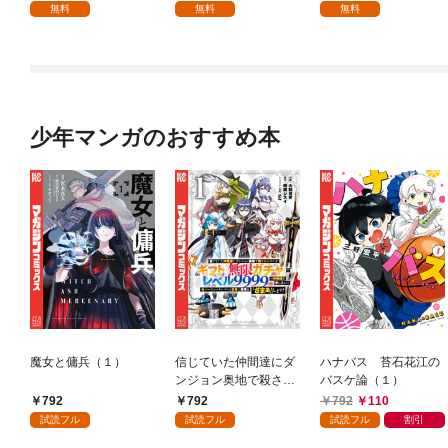
師は給料泥棒だと魔術
無料
無料
無料
大学をクビになった
が、出世した元教え子
たちのおかげで何も困
らない件～ 第1話
少年マンガのおすすめ本
魔女と傭兵（１）
信じていた仲間達にダ
ハナバス 苔石花江の
ンジョン奥地で殺され
バスケ論（１）
かけたがギフト『無限
792
792
792
110
ガチャ』でレベル９９
試読フル
試読フル
試読フル
割引
９９の仲間達を手に入