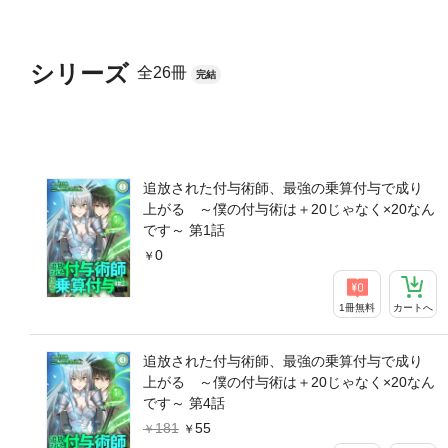
シリーズ
全26冊
完結
追放された付与術師、最強の乗算付与で成り
上がる ～僕の付与術は＋20じゃなく×20なん
です～ 第1話
0
1冊無料
カートへ
追放された付与術師、最強の乗算付与で成り
上がる ～僕の付与術は＋20じゃなく×20なん
です～ 第4話
181
55