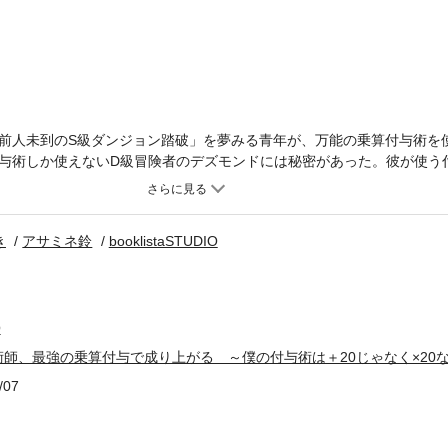
前人未到のS級ダンジョン踏破」を夢みる青年が、万能の乗算付与術を
与術しか使えないD級冒険者のデズモンドには秘密があった。彼が使う
乗算」、つまり+20ではなく×20なのだ。だが、その最強能力を理解し
なデズモンドの前に現れたのは、幼馴染にしてS級冒険者のシンシアだ
ヴァリエ・ガーデン」に入団することになったデズモンドは、乗算付与
き
アサミネ鈴
booklistaSTUDIO
たり、あり得ない最速でダンジョンを踏破したり、ジャイアントキリン
O
師、最強の乗算付与で成り上がる ～僕の付与術は＋20じゃなく×20
/07