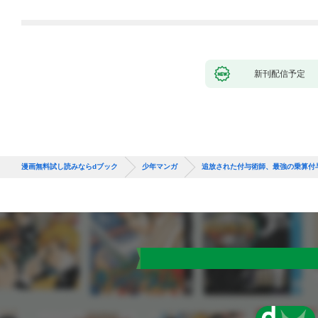
れて元パーティーメン
バーと世界に復讐＆
『ざまぁ！』します！
（１）
新刊配信予定
漫画無料試し読みならdブック
少年マンガ
追放された付与術師、最強の乗算付与