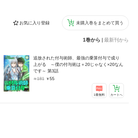
お気に入り登録
未購入巻をまとめて買う
1巻から
|
最新刊から
追放された付与術師、最強の乗算付与で成り
上がる ～僕の付与術は＋20じゃなく×20なん
です～ 第3話
181
55
1冊無料
カートへ