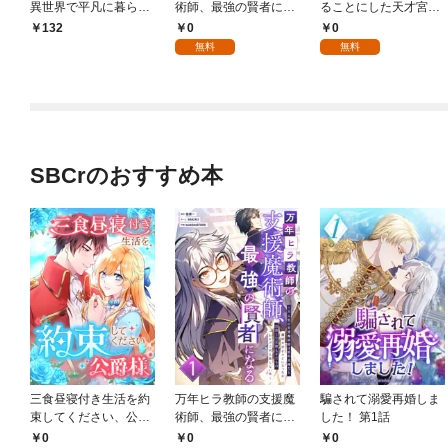
異世界で平凡に暮らし
術師、最強の賢者にな
ることにした天才宮廷
たい～暗殺者一家の伯
る～不人気の支援魔術
魔術師～辺境の地でス
0
0
132
爵令嬢ですが、天使と
師は給料泥棒だと魔術
ローライフを夢見る
無料
無料
悪魔な団長がつきまと
大学をクビになった
が、不届き者を倒して
ってきます～【分冊
が、出世した元教え子
いたら『最果ての魔
版】1
たちのおかげで何も困
女』と呼ばれるように
らない件～ 第1話
なる～ 第1話
SBCrのおすすめ本
三食昼寝付き生活を約
万年ヒラ教師の支援魔
騙されて溺愛再婚しま
束してください、公爵
術師、最強の賢者にな
した！ 第1話
様 1話
る～不人気の支援魔術
0
0
0