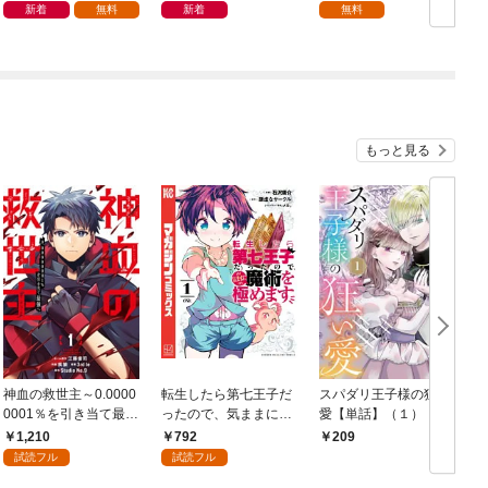
1話
新着
無料
新着
無料
もっと見る
神血の救世主～0.0000
転生したら第七王子だ
スパダリ王子様の狂い
0001％を引き当て最強
ったので、気ままに魔
愛【単話】（１）
へ～【電子書籍特典
術を極めます（１）
1,210
792
209
付】（１）
試読フル
試読フル