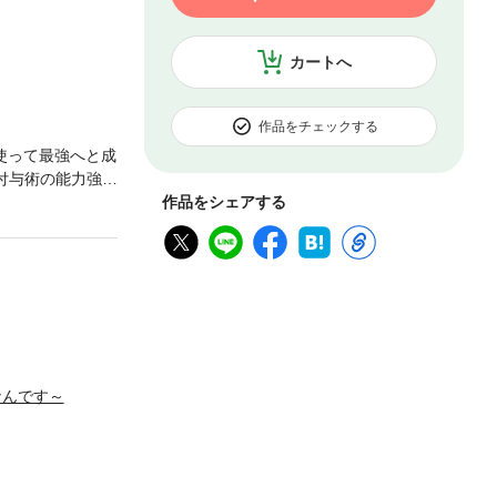
カートへ
作品をチェックする
使って最強へと成
付与術の能力強化
ていないパーティ
作品をシェアする
った。彼女の誘い
術によってダン
グを繰り返して
なんです～