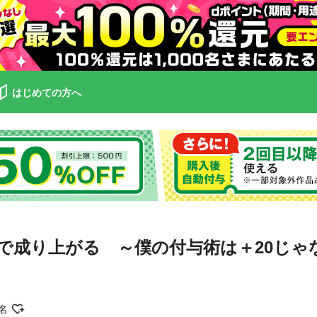
はじめての方へ
成り上がる ～僕の付与術は＋20じゃなく
名