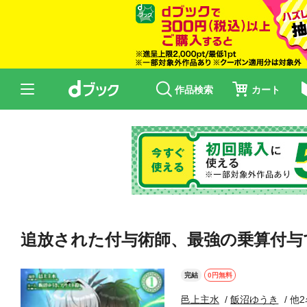
作品検索
カート
追放された付与術師、最強の乗算付与で
完結
0円無料
邑上主水
飯沼ゆうき
他2