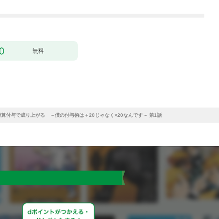
無料
算付与で成り上がる ～僕の付与術は＋20じゃなく×20なんです～ 第1話