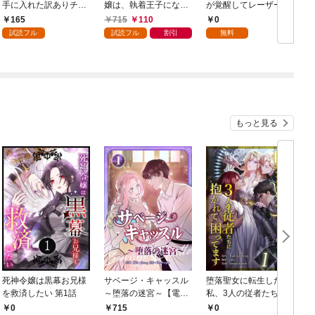
手に入れた訳ありチー
嬢は、執着王子になび
が覚醒してレーザーが
ト魔剣が最強すぎる件
きたくない！【単行本
出ました 第1話
165
715
110
0
～役立たずと捨てられ
版】 1巻
試読フル
試読フル
割引
無料
た俺は、異世界のガラ
クタたちと成り上がる
～【分冊版】1巻
もっと見る
死神令嬢は黒幕お兄様
サベージ・キャッスル
堕落聖女に転生した
を救済したい 第1話
～堕落の迷宮～【電子
私、3人の従者たちに
単行本版】 第1巻
抱かれて困ってます 第
0
715
0