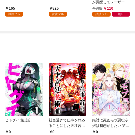
が覚醒してレーザーが
出ました【単行本版】
165
825
781
110
1巻
試読フル
試読フル
試読フル
割引
ヒトグイ 第1話
社畜過ぎて仕事を辞め
絶対に死ぬモブ悪役令
ることにした天才宮廷
嬢は初恋がしたい 第1
魔術師～辺境の地でス
話
0
0
0