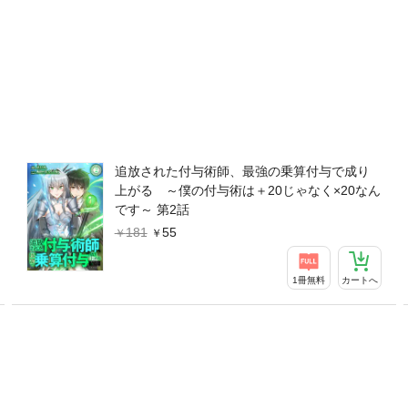
追放された付与術師、最強の乗算付与で成り
上がる ～僕の付与術は＋20じゃなく×20なん
です～ 第2話
181
55
1冊無料
カートへ