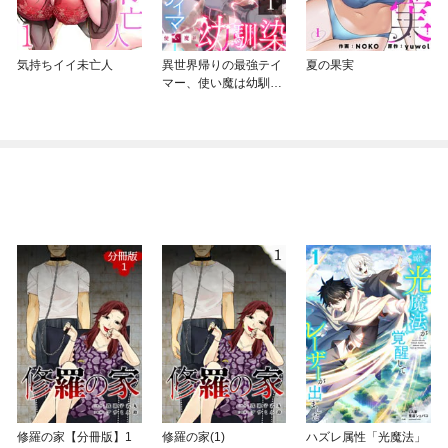
気持ちイイ未亡人
異世界帰りの最強テイ
夏の果実
マー、使い魔は幼馴染
～
修羅の家【分冊版】1
修羅の家(1)
ハズレ属性「光魔法」