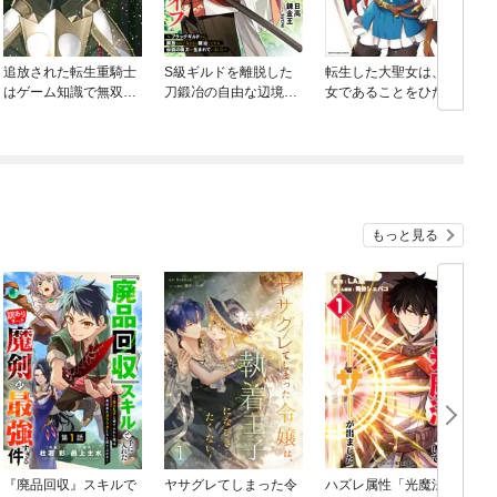
追放された転生重騎士
S級ギルドを離脱した
転生した大聖女は、聖
はゲーム知識で無双す
刀鍛冶の自由な辺境ス
女であることをひた隠
る
ローライフ～ブラック
す A Tale of The Gre
ギルドから解放されて
at Saint
気ままに鍛冶してた
ら、伝説の魔刀が生ま
れていました～【分冊
版】
もっと見る
『廃品回収』スキルで
ヤサグレてしまった令
ハズレ属性「光魔法」