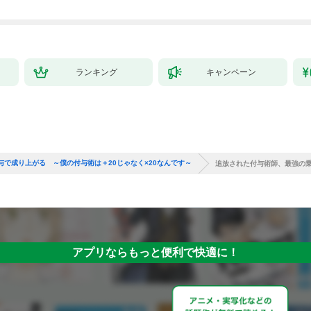
で始める、楽々領地開
拓スローライフ～
（１）
ランキング
キャンペーン
で成り上がる ～僕の付与術は＋20じゃなく×20なんです～
追放された付与術師、最強の乗
アプリならもっと便利で快適に！