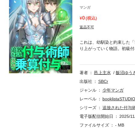
マンガ
0
(税込)
返品不可
これは、幼馴染と約束した「
り上がっていく物語。初級付
計算式は「加算」ではなく「
から追放されてしまう。そん
を受けて最王手クラン「シュ
著者
邑上主水
飯沼ゆう
ジョンの凶悪なボスを討伐し
成り上がっていく。
出版社
SBCr
ジャンル
少年マンガ
レーベル
booklistaSTUDI
シリーズ
追放された付与術
電子版配信開始日
2025/11
ファイルサイズ
- MB