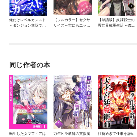
俺だけレベルカンスト
【フルカラー】セクサ
【単話版】奴隷戦士の
～ダンジョン無双で億
サイズ～世にもエッチ
異世界種馬生活 ～魔法
バズ配信～
な痩せ方～
も武術も最強だしハー
レムまで！？～（フル
カラー）
同じ作者の本
転生した女マフィアは
万年ヒラ教師の支援魔
社畜過ぎて仕事を辞め