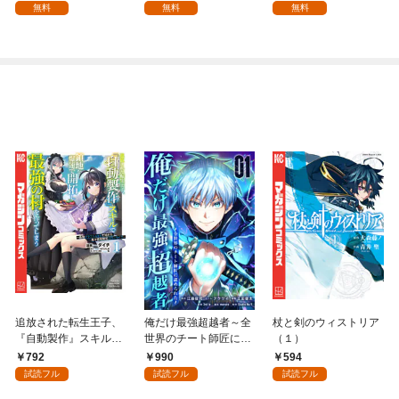
ローライフを夢見る
無料
無料
無料
が、不届き者を倒して
いたら『最果ての魔
女』と呼ばれるように
なる～ 第1話
追放された転生王子、
俺だけ最強超越者～全
杖と剣のウィストリア
『自動製作』スキルで
世界のチート師匠に認
（１）
領地を爆速で開拓し最
められた～【単行本】
792
990
594
強の村を作ってしまう
（１）
試読フル
試読フル
試読フル
～最強クラフトスキル