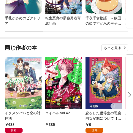
手札が多めのビクトリ
転生悪魔の最強勇者育
千夜千食物語 ～敗国
裏切
ア
成計画
の姫ですが氷の皇子殿
幼女
下がどうも溺愛してく
に拾
れています～
同じ作者の本
もっと見る
イクメンパパと恋の対
コイハル vol.42
恋をした優等生の悪魔
恋を
処法
的な変貌について【分
的な
冊版】 1
638
0
385
8
新着
無料