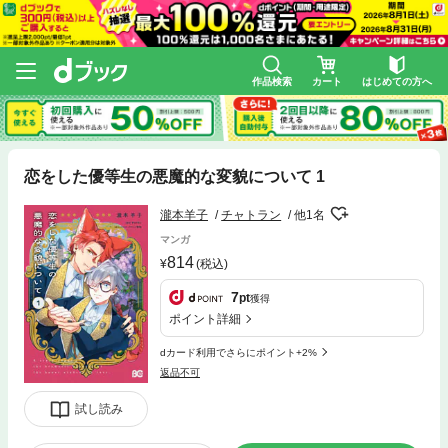
作品検索
カート
はじめての方へ
恋をした優等生の悪魔的な変貌について 1
瀧本羊子
チャトラン
他1名
マンガ
814
(税込)
7
pt
獲得
ポイント詳細
dカード利用でさらにポイント+2%
返品不可
試し読み