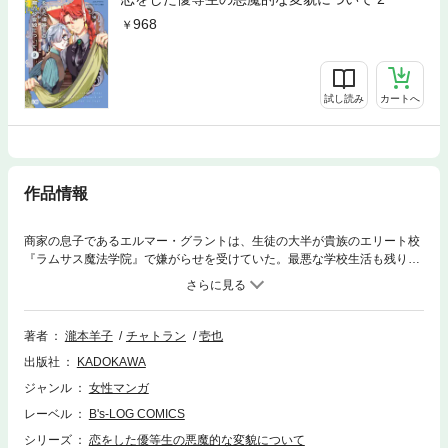
968
試し読み
カートへ
作品情報
商家の息子であるエルマー・グラントは、生徒の大半が貴族のエリート校
『ラムサス魔法学院』で嫌がらせを受けていた。最悪な学校生活も残りあ
と一年に迫ったそんなある日、貴族の子息たちに脅されて王国の英雄であ
る辺境伯の長男、ジーン・アスターに嘘の告白をしなければならなくなっ
てしまった!!激怒されるのを覚悟していたエルマーだったが、意外なこと
にジーンにある契約を持ちかけられて……!?
著者
瀧本羊子
チャトラン
壱也
出版社
KADOKAWA
ジャンル
女性マンガ
レーベル
B's-LOG COMICS
シリーズ
恋をした優等生の悪魔的な変貌について