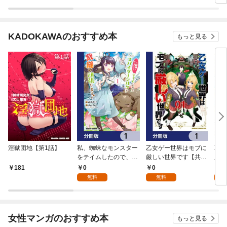
KADOKAWAのおすすめ本
もっと見る
淫獄団地【第1話】
私、蜘蛛なモンスター
乙女ゲー世界はモブに
乙女
をテイムしたので、ス
厳しい世界です【共和
厳し
パイダーシルクで裁縫
国編】【分冊版】 1
国
0
0
8
181
を頑張ります！【分冊
無料
無料
試
版】 1
女性マンガのおすすめ本
もっと見る