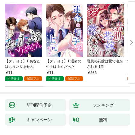
【タテヨミ】1.あなた
【タテヨミ】1.運命の
岩肌の花嫁は愛で溶か
愛し
はもういりません
相手は上司だった
される 1巻
い 
71
71
1
363
タテヨミ
試読フル
タテヨミ
試読フル
試
新刊配信予定
ランキング
キャンペーン
無料