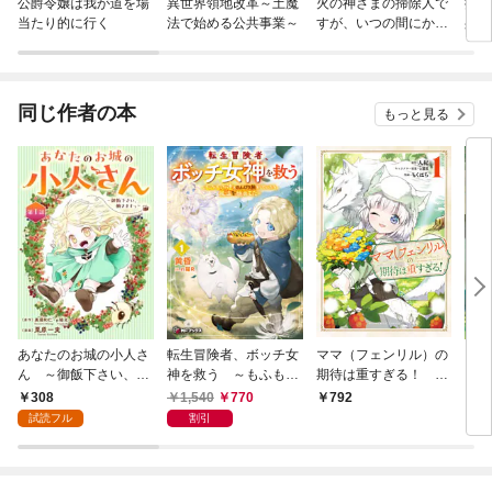
公爵令嬢は我が道を場
異世界領地改革～土魔
火の神さまの掃除人で
授か
当たり的に行く
法で始める公共事業～
すが、いつの間にか花
身籠
嫁として溺愛されてい
して
ます【単話】
同じ作者の本
もっと見る
あなたのお城の小人さ
転生冒険者、ボッチ女
ママ（フェンリル）の
田舎
ん ～御飯下さい、働
神を救う ～もふもふ
期待は重すぎる！ １
した
きますっ～（コミッ
達とのんびり旅をして
巻
住ん
308
1,540
770
792
1,
ク）【分冊版】 1
いたら、魔法を極めて
ジョ
試読フル
割引
た～１
きの
か？
特典