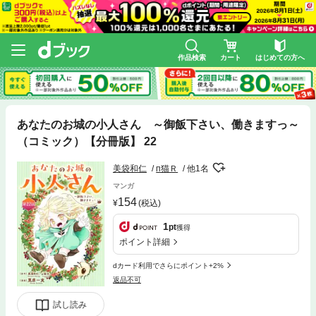
作品検索
カート
はじめての方へ
あなたのお城の小人さん ～御飯下さい、働きますっ～
（コミック）【分冊版】 22
美袋和仁
п猫Ｒ
他1名
マンガ
154
(税込)
1
pt
獲得
ポイント詳細
dカード利用でさらにポイント+2%
返品不可
試し読み