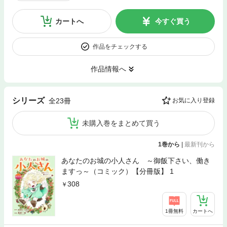
カートへ
今すぐ買う
作品をチェックする
作品情報へ
シリーズ
全23冊
お気に入り登録
未購入巻をまとめて買う
1巻から
|
最新刊から
あなたのお城の小人さん ～御飯下さい、働き
ますっ～（コミック）【分冊版】 1
308
1冊無料
カートへ