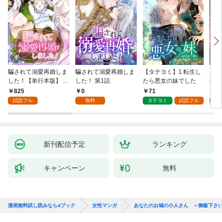
騙されて溺愛再婚しま
騙されて溺愛再婚しま
【タテヨミ】1.転生し
【タ
した！【単行本版】 1
した！ 第1話
たら悪女の妹でした
の私
巻
825
0
71
7
試読フル
無料
タテヨミ
試読フル
タ
新刊配信予定
ランキング
キャンペーン
無料
漫画無料試し読みならdブック
女性マンガ
あなたのお城の小人さん ～御飯下さ