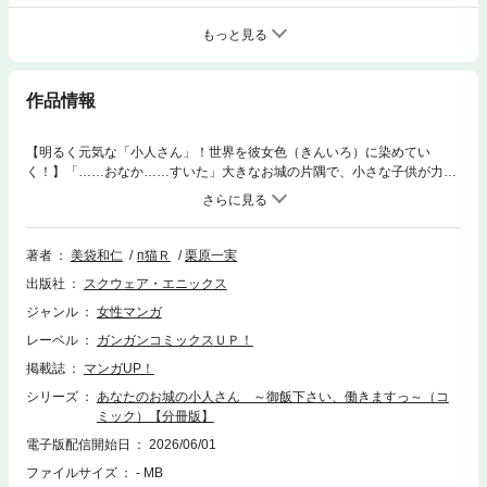
もっと見る
作品情報
【明るく元気な「小人さん」！世界を彼女色（きんいろ）に染めてい
く！】「……おなか……すいた」大きなお城の片隅で、小さな子供が力尽
きようとしていた。飢えと渇きによって命が尽きかけた瞬間、その意識の
中で眼を覚ましたのは……元日本人OLの相模千尋。……死んでたまるか
っ！水を、食べ物を探してお城をさまよう千尋は、やがて優しい料理人と
出会う。「御飯下さい！働きますっ！」小さい体で一生懸命、お城の厨房
著者
美袋和仁
п猫Ｒ
栗原一実
を走り回る彼女に、ついたあだ名は「小人さん」！多くの愛を受け、美味
出版社
スクウェア・エニックス
しい食べ物を求めて、今日も元気に城の中、森を、世界を爆走する小人さ
ん……だけど、彼女の金色の瞳には、世界の未来を左右する大きな秘密が
ジャンル
女性マンガ
あった！※この商品は「あなたのお城の小人さん ～御飯下さい、働きま
レーベル
ガンガンコミックスＵＰ！
すっ～（コミック）」を1話ごとに分冊したものです。※分冊版話数と収録
話数が異なります。あらかじめご了承ください。(C)2026 Kazuhito Minagi
掲載誌
マンガUP！
(C)2026 PenekoR (C)2026 Kazumi Kurihara
シリーズ
あなたのお城の小人さん ～御飯下さい、働きますっ～（コ
ミック）【分冊版】
電子版配信開始日
2026/06/01
ファイルサイズ
- MB