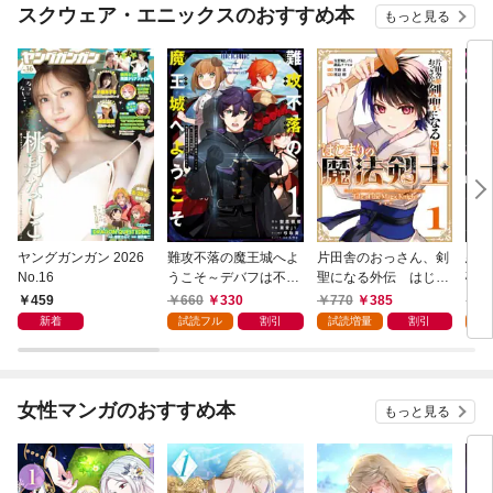
スクウェア・エニックスのおすすめ本
もっと見る
ヤングガンガン 2026
難攻不落の魔王城へよ
片田舎のおっさん、剣
悪役
No.16
うこそ～デバフは不要
聖になる外伝 はじま
破滅
と勇者パーティーを追
りの魔法剣士 1巻
叩き
459
660
330
770
385
7
い出された黒魔導士、
つの
新着
試読フル
割引
試読増量
割引
試
魔王軍の最高幹部に迎
から
えられる～ １巻
にな
ク）
女性マンガのおすすめ本
もっと見る