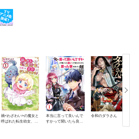
禍<わざわい>の魔女と
本当に言って良いんで
令和のダラさん
呼ばれた転生幼女、今
すかって聞いたら良い
世こそ幸せになるため
って言われたから思っ
にがんばります！【単
た事を言った
行本版】