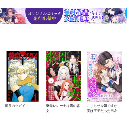
黄泉のツガイ
継母レレーナは噂の悪
こじらせ令嬢ですが、
女
実は王子だった男友達
に溺愛されています