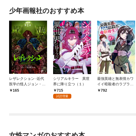
少年画報社のおすすめ本
レザレクション -近代
シリアルキラー 異世
最強英雄と無表情カワ
医学の怪人ジョン・ハ
界に降り立つ（１）
イイ暗殺者のラブラブ
ンター- 連載版 第1話
新婚生活 １巻
715
165
792
少年の眼
試読増量
女性マンガのおすすめ本