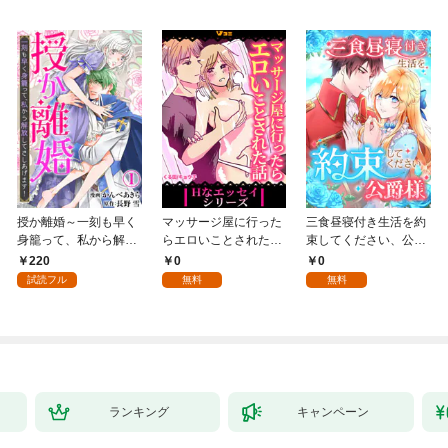
授か離婚～一刻も早く
マッサージ屋に行った
三食昼寝付き生活を約
身籠って、私から解放
らエロいことされた話
束してください、公爵
してさしあげます！1
1
様 1話
220
0
0
試読フル
無料
無料
ランキング
キャンペーン