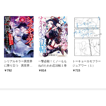
シリアルキラー異世界
一撃必殺！くノ一もも
トーキョーカモフラー
に降り立つ 異世界バ
ねのたわわ忍法帖１巻
ジュアワー（１）
トルロイヤル1巻
792
814
715