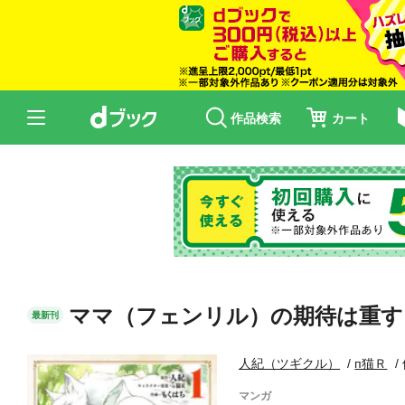
作品検索
カート
ママ（フェンリル）の期待は重す
最新刊
人紀（ツギクル）
п猫Ｒ
マンガ