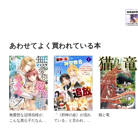
あわせてよく買われている本
無愛想な辺境伯様が、
「《邪神の血》が流れ
猫と竜
こんな貴公子だなんて
ている」と言われ、神
聞いてませんでした。
聖教会を追放された神
父です。 ～理不尽な理
由で教会を追い出され