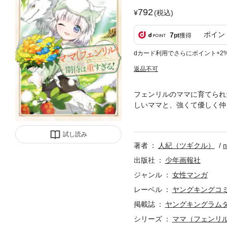
792
(税込)
ポイン
7
pt
獲得
dカード利用でさらにポイント+2
返品不可
フェンリルのママに育てられ
しいママと、強くて優しく仲
験」だと、南の森を支配する
イフ、たまに冒険者生活！
試し読み
著者
人紀（ツギクル）
出版社
少年画報社
ジャンル
女性マンガ
レーベル
ヤングキングコ
掲載誌
ヤングキングラム
シリーズ
ママ（フェンリ