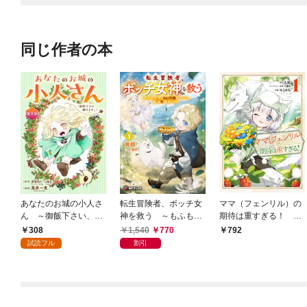
たら、信仰対象の女神
様も一緒についてきち
ゃいました～ コミック
同じ作者の本
版 （分冊版）
あなたのお城の小人さ
転生冒険者、ボッチ女
ママ（フェンリル）の
ん ～御飯下さい、働
神を救う ～もふもふ
期待は重すぎる！ １
きますっ～（コミッ
達とのんびり旅をして
巻
308
1,540
770
792
ク）【分冊版】 1
いたら、魔法を極めて
試読フル
割引
た～１