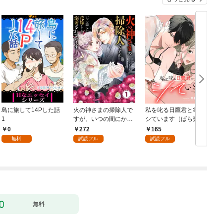
島に旅して14Pした話
火の神さまの掃除人で
私を叱る日鷹君と毎晩
1
すが、いつの間にか花
シています［ばら売
嫁として溺愛されてい
り］ 第1話
0
272
165
ます【単話】（１）
無料
試読フル
試読フル
無料