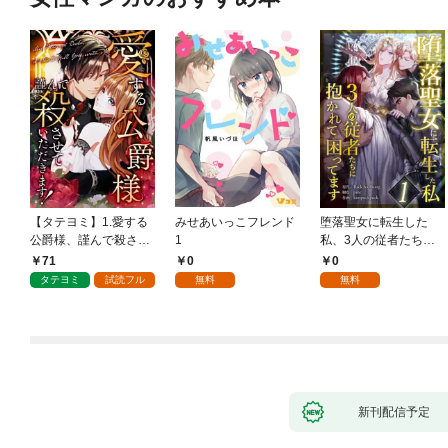
【タテヨミ】1.愛する
みせあいっこフレンド
堕落聖女に転生した
公爵様、謹んで殺させ
1
私、3人の従者たちに
ていただきます！
抱かれて困ってます 第
71
0
0
1話
タテヨミ
試読フル
無料
無料
新刊配信予定