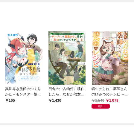
異世界水族館のつくり
田舎の中古物件に移住
転生のらねこ薬師さん
かた～モンスター娘た
したら、なぜか幼女が
のひみつのレシピ ～天
ちと無人島で楽園創造
住んでいた１ ～ダン
才パパとしあわせカフ
1,540
1,078
165
1,430
スローライフ！～ 連載
ジョンと座敷わらし憑
ェ、開店にゃ！～
割引
版 第１話 ここに水族
きの民泊はいかがです
館をつくろうと思いま
か？～【電子書店共通
す
特典SS付】