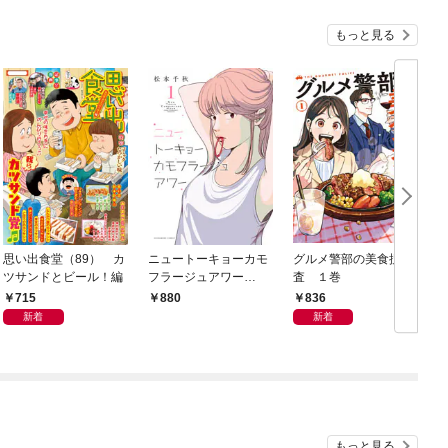
もっと見る
思い出食堂（89） カ
ニュートーキョーカモ
グルメ警部の美食捜
ツサンドとビール！編
フラージュアワー
査 １巻
（1）
715
836
880
新着
新着
もっと見る