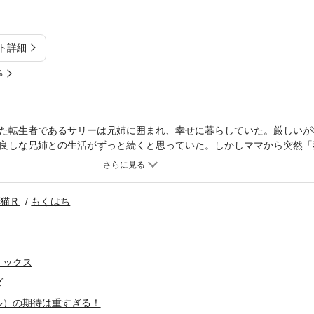
ト詳細
%
た転生者であるサリーは兄姉に囲まれ、幸せに暮らしていた。厳しいが
良しな兄姉との生活がずっと続くと思っていた。しかしママから突然「
ように言われ…！？フェンリルに育てられた（家庭内）最弱の少女が始
п猫Ｒ
もくはち
ミックス
ダ
ル）の期待は重すぎる！