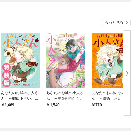
もっと見る
あなたのお城の小人さ
あなたのお城の小人さ
あなたのお城の小人さ
ん ～御飯下さい、働
ん ～空を翔る配管工
ん ～御飯下さい、働
きますっ～（コミッ
～ 1巻
きますっ～（コミッ
1,469
1,540
770
ク） 4巻特装版 小冊子
ク） 1巻
付き