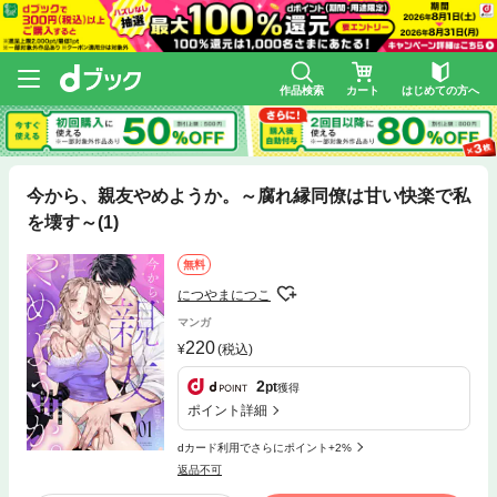
作品検索
カート
はじめての方へ
今から、親友やめようか。～腐れ縁同僚は甘い快楽で私
を壊す～(1)
無料
につやまにつこ
マンガ
220
(税込)
2
pt
獲得
ポイント詳細
dカード利用でさらにポイント+2%
返品不可