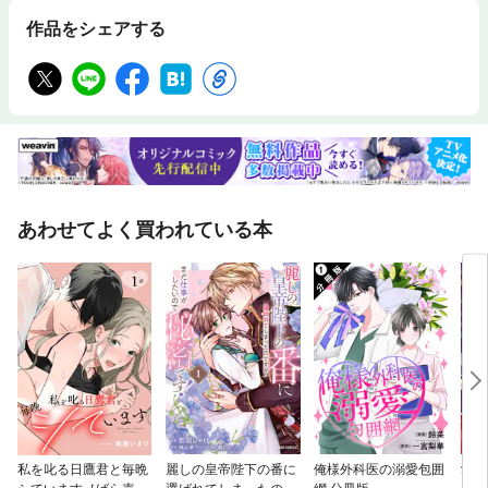
作品をシェアする
あわせてよく買われている本
私を叱る日鷹君と毎晩
麗しの皇帝陛下の番に
俺様外科医の溺愛包囲
愛さ