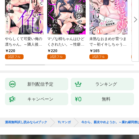
やらしくて可愛い俺の
マゾな梢ちゃんはひど
未熟なおまめが育つま
お見
凛ちゃん。～隣人後輩
くされたい。～性癖マ
で～初イキしちゃう敏
筋肉
くんのイキすぎた執着
ッチした後輩と欲望の
感指導～1
絶寸
220
220
165
1
にハメ堕とされる～(1)
ままにセックスしたら
1【
試読フル
試読フル
試読フル
試
～(1)
付き
新刊配信予定
ランキング
キャンペーン
無料
漫画無料試し読みならdブック
TLマンガ
今から、親友やめようか。～腐れ縁同僚