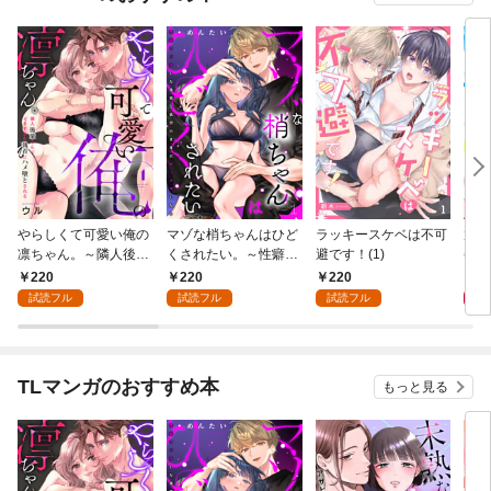
やらしくて可愛い俺の
マゾな梢ちゃんはひど
ラッキースケベは不可
放課
凛ちゃん。～隣人後輩
くされたい。～性癖マ
避です！(1)
(1)
くんのイキすぎた執着
ッチした後輩と欲望の
220
220
220
2
にハメ堕とされる～(1)
ままにセックスしたら
試読フル
試読フル
試読フル
～(1)
TLマンガのおすすめ本
もっと見る