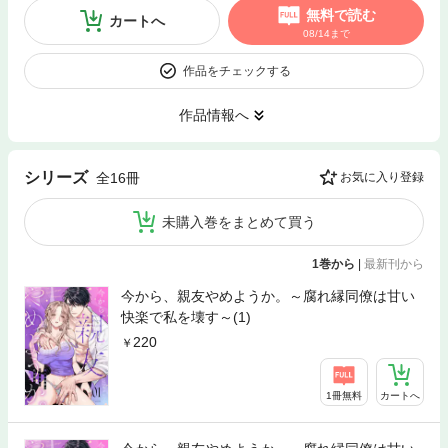
無料で読む
カートへ
08/14まで
作品をチェックする
作品情報へ
シリーズ
全16冊
お気に入り登録
未購入巻をまとめて買う
1巻から
|
最新刊から
今から、親友やめようか。～腐れ縁同僚は甘い
快楽で私を壊す～(1)
220
1冊無料
カートへ