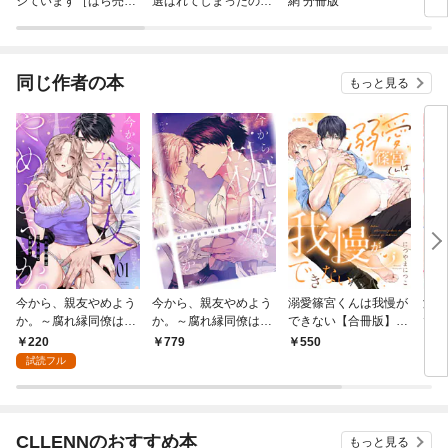
シています［ばら売
選ばれてしまったので
網 分冊版
を一
り］
すが、まだ仕事がした
版）
いので秘密です！
同じ作者の本
もっと見る
今から、親友やめよう
今から、親友やめよう
溺愛篠宮くんは我慢が
溺愛
か。～腐れ縁同僚は甘
か。～腐れ縁同僚は甘
できない【合冊版】
でき
い快楽で私を壊す～(1)
い快楽で私を壊す～
【電子限定描き下ろし
ico
220
779
550
2
【コミックス版】(1)
漫画付き】
試読フル
CLLENNのおすすめ本
もっと見る