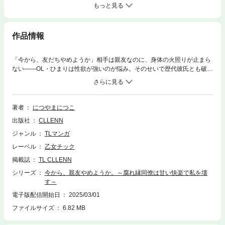
もっと見る
作品情報
「今から、友だちやめようか」相手は親友なのに、身体の火照りが止まら
ない――OL・ひまりは性欲が強いのが悩み。そのせいで歴代彼氏とも破局
し続け、すっかりトラウマ＆欲求不満に。大学時代からの友人兼会社の同
僚・和巳に愚痴っているうち、酔った勢いで“満足するまで抱かれてみた
い”と暴露しちゃって…!?「じゃあ…俺で試してみる？」初めて見るオトコ
の顔に胸が高鳴る。キスも肌に触れる手つきも優しくて、期待して疼くア
著者
につやまにつこ
ソコを舐められたら、声が我慢できない…っ。快感責めでイかされまくっ
出版社
CLLENN
て、キモチイイことしか考えられなくて、和巳の大きいのでナカを満たさ
れたら――もう、親友じゃいられない…！
ジャンル
TLマンガ
レーベル
乙女チック
掲載誌
TL CLLENN
シリーズ
今から、親友やめようか。～腐れ縁同僚は甘い快楽で私を壊
す～
電子版配信開始日
2025/03/01
ファイルサイズ
6.82 MB